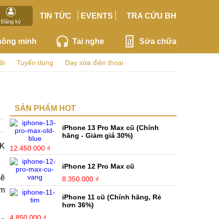
TIN TỨC
EVENTS
TRA CỨU BH
Đăng ký
hông minh
Tai nghe
Sửa chữa
ãi
Tuyển dụng
Dạy sửa điện thoại
SẢN PHẨM HOT
iPhone 13 Pro Max cũ (Chính
hãng - Giảm giá 30%)
2K
12.450.000 ₫
iPhone 12 Pro Max cũ
sẽ
8.350.000 ₫
ẩm
iPhone 11 cũ (Chính hãng, Rẻ
hơn 36%)
4.850.000 ₫