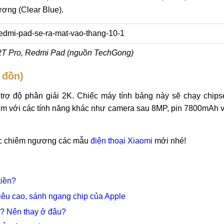
ương (Clear Blue).
12T Pro, Redmi Pad (nguồn TechGong)
 đồn)
rợ độ phân giải 2K. Chiếc máy tính bảng này sẽ chạy chips
èm với các tính năng khác như camera sau 8MP, pin 7800mAh 
ợc chiêm ngương các mẫu
điện thoại Xiaomi
mới nhé!
tiền?
iêu cao, sánh ngang chip của Apple
u? Nên thay ở đâu?