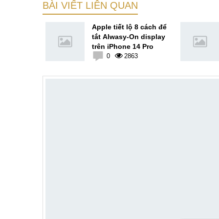
BÀI VIẾT LIÊN QUAN
A17 sẽ
Apple tiết lộ 8 cách để
t trên tiến
tắt Alwasy-On display
bởi TSMC
trên iPhone 14 Pro
1
0
2863