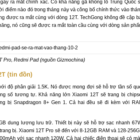
gày ra mắt chính xác. Có khả năng gã không lồ Trung Quốc 
i điểm nào đó trong tháng này và công bố chính thức vào thá
ng được ra mắt cùng với dòng 12T. TechGong không đề cập b
 năng, nó cũng sẽ được ra mắt toàn cầu cùng với dòng sản ph
2T Pro, Redmi Pad (nguồn Gizmochina)
T (tin đồn)
ới độ phân giải 1.5K. Nó được mong đợi sẽ hỗ trợ tần số qu
ng số tương tự. Khả năng lớn Xiaomi 12T sẽ trang bị chips
ang bị Snapdragon 8+ Gen 1. Cả hai đều sẽ đi kèm với R
 dung lượng lưu trữ. Thiết bị này sẽ hỗ trợ sạc nhanh 67
 trang bị. Xiaomi 12T Pro sẽ đến với 8-12GB RAM và 128-256
000mAh với sạc nhanh 120W. Cả hai chiếc điện thoại sẽ có m