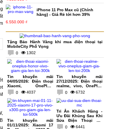
sẽ
ng
iPhone 11 Pro Max cũ (Chính
hãng) - Giá Rẻ tới hơn 39%
ất
6.550.000 ₫
ẩm
Tặng Bảo Hành Vàng khi mua điện thoại tại
MobileCity Phố Vọng
1302
0
Tin khuyến mãi
Tin khuyến mãi
ét
04/05/2026: Điện thoại
27/12/2025: Điện thoại
Xiaomi, OnePlus,
realme, vivo, OnePlus
et
HONOR, vivo giảm giá
giảm giá lên tới 200K
4037
6732
0
0
AM
lên tới 300K
Tri Ân Khách Hàng -
W,
Ưu Đãi Khủng Sau Khi
GB
Tin khuyến mãi
Sửa Điện Thoại Tại
01/11/2025: Xiaomi 17
MobileCity
6441
0
àu