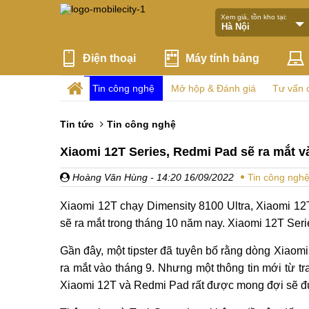
Xem giá, tồn kho tại:
Điện thoại
Máy tính bảng
Tin công nghệ
Mở hộp & Đánh giá
Tư vấn 
Tin tức
Tin công nghệ
Xiaomi 12T Series, Redmi Pad sẽ ra mắt v
Hoàng Văn Hùng
- 14:20 16/09/2022
Tin công ngh
Xiaomi 12T chạy Dimensity 8100 Ultra, Xiaomi 
sẽ ra mắt trong tháng 10 năm nay. Xiaomi 12T Ser
Gần đây, một tipster đã tuyên bố rằng dòng Xiaom
ra mắt vào tháng 9. Nhưng một thông tin mới từ t
Xiaomi 12T và Redmi Pad rất được mong đợi sẽ đư