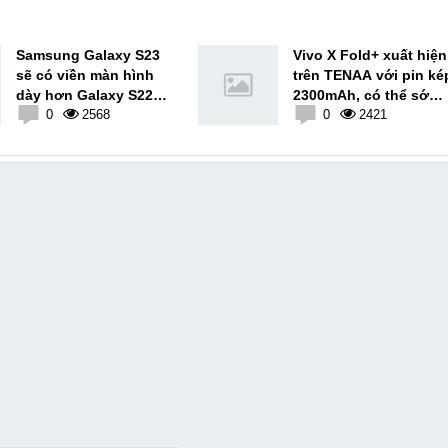
Samsung Galaxy S23
Vivo X Fold+ xuất hiện
sẽ có viền màn hình
trên TENAA với pin ké
dày hơn Galaxy S22
2300mAh, có thể sớm
0,15mm
0
2568
ra mắt
0
2421