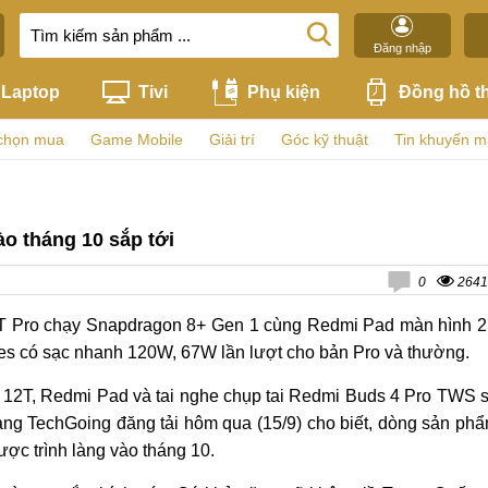
Đăng nhập
Laptop
Tivi
Phụ kiện
Đồng hồ t
chọn mua
Game Mobile
Giải trí
Góc kỹ thuật
Tin khuyến m
ào tháng 10 sắp tới
ệ
0
2641
12T Pro chạy Snapdragon 8+ Gen 1 cùng Redmi Pad màn hình 
ies có sạc nhanh 120W, 67W lần lượt cho bản Pro và thường.
i 12T, Redmi Pad và tai nghe chụp tai Redmi Buds 4 Pro TWS 
rang TechGoing đăng tải hôm qua (15/9) cho biết, dòng sản ph
ợc trình làng vào tháng 10.