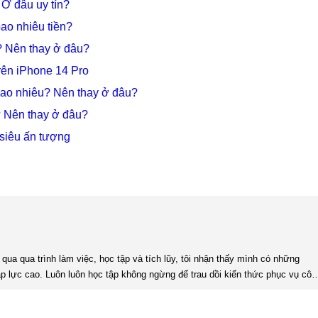
 Ở đâu uy tín?
ao nhiêu tiền?
? Nên thay ở đâu?
trên iPhone 14 Pro
bao nhiêu? Nên thay ở đâu?
? Nên thay ở đâu?
siêu ấn tượng
 áp lực cao. Luôn luôn học tập không ngừng để trau dồi kiến thức phục vụ côn
việc. Khả năng làm việc độc lập, làm việc nhóm tốt. Yêu thích chạy bộ, nghe sách nói,... Kinh nghiệm: Tôi đã có ...