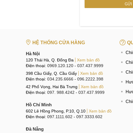
HỆ THỐNG CỬA HÀNG
QU
Chí
Hà Nội
120 Thái Hà, Q. Đống Đa
Xem bản đồ
Chí
Điện thoại:
0969.120.120
-
037.437.9999
Chí
398 Cầu Giấy, Q. Cầu Giấy
Xem bản đồ
Điện thoại:
034.235.6666
-
096.2222.398
Hướ
42 Phố Vọng, Hai Bà Trưng
Xem bản đồ
Hướ
Điện thoại:
097. 988.4242
-
037.437.9999
Chí
Hồ Chí Minh
602 Lê Hồng Phong, P.10, Q.10
Xem bản đồ
Điện thoại:
097.1111.602
-
097.3333.602
Đà Nẵng