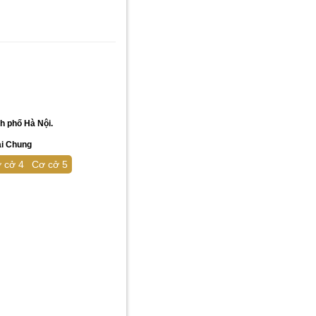
h phố Hà Nội.
ai Chung
 cở 4
Cơ cở 5