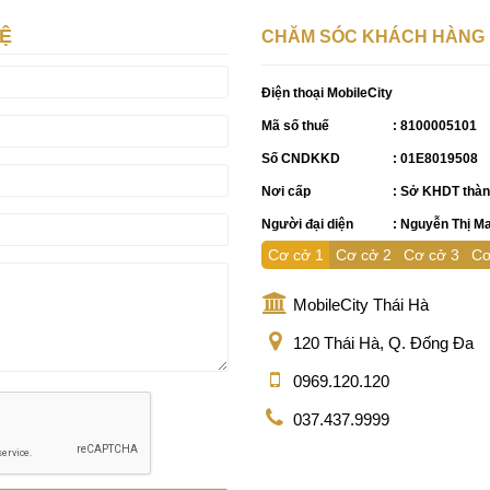
HỆ
CHĂM SÓC KHÁCH HÀNG
Điện thoại MobileCity
Mã số thuế
: 8100005101
Số CNDKKD
: 01E8019508
Nơi cấp
: Sở KHDT thàn
Người đại diện
: Nguyễn Thị M
Cơ cở 1
Cơ cở 2
Cơ cở 3
Cơ
MobileCity Thái Hà
120 Thái Hà, Q. Đống Đa
0969.120.120
037.437.9999