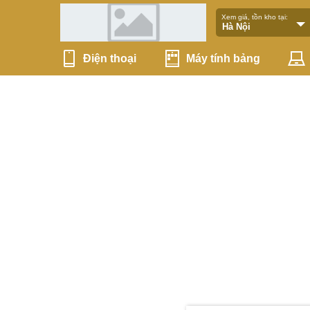
Xem giá, tồn kho tại:
Điện thoại
Máy tính bảng