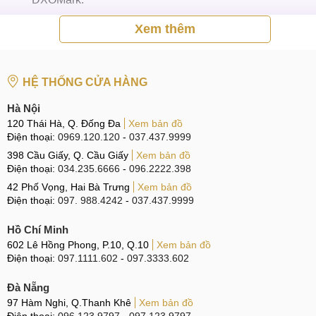
Xem thêm
Mặt sau Pixel 7 (trái) và 7 Pro (phải)
Đó là những điểm mạnh của các mẫu Pixel. Vậy, điện thoại
HỆ THỐNG CỬA HÀNG
Google có điểm ý gì không? Hãy cùng theo dõi phần tiếp
theo.
Hà Nội
120 Thái Hà, Q. Đống Đa
Xem bản đồ
Nhược điểm
Điện thoại:
0969.120.120
-
037.437.9999
398 Cầu Giấy, Q. Cầu Giấy
Xem bản đồ
Mặc dù Pixel được nhà sản xuất gia công rất tỷ mỷ, trau
Điện thoại:
034.235.6666
-
096.2222.398
truốt, nhưng ngôn ngữ thiết kế nó chung của Pixel không
42 Phố Vọng, Hai Bà Trưng
Xem bản đồ
được đánh giá cao về hình dáng bên ngoài khi so với các
Điện thoại:
097. 988.4242
-
037.437.9999
sản phẩm cùng phân khúc của các hãng khác. Nhược điểm
tiếp theo là dung lượng pin của Pixel không cao dẫn đến
Hồ Chí Minh
602 Lê Hồng Phong, P.10, Q.10
Xem bản đồ
thời lượng pin không được như kỳ vọng.
Điện thoại:
097.1111.602
-
097.3333.602
Đà Nẵng
Mặt trước Pixel 7 (trái) và 7 Pro (phải)
97 Hàm Nghi, Q.Thanh Khê
Xem bản đồ