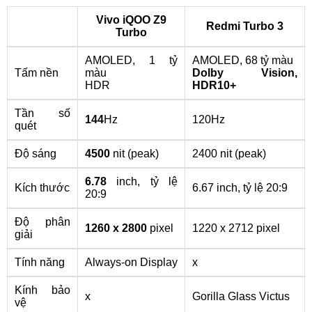
Vivo iQOO Z9
Redmi Turbo 3
Turbo
AMOLED, 1 tỷ
AMOLED, 68 tỷ màu
Tấm nền
màu
Dolby Vision,
HDR
HDR10+
Tần số
144
Hz
120Hz
quét
Độ sáng
4500
nit (peak)
2400 nit (peak)
6.78
inch, tỷ lệ
Kích thước
6.67 inch, tỷ lệ 20:9
20:9
Độ phân
1260 x 2800
pixel
1220 x 2712 pixel
giải
Tính năng
Always-on Display
x
Kính bảo
x
Gorilla Glass Victus
vệ