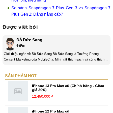
Hơn pin, hiệu năng
So sánh Snapdragon 7 Plus Gen 3 vs Snapdragon 7
Plus Gen 2: Đáng nâng cấp?
Được viết bởi
Đỗ Đức Sang
Giới thiệu ngắn về Đỗ Đức Sang Đỗ Đức Sang là Trưởng Phòng
Content Marketing của MobileCity. Mình rất thích sách và cũng thích
viết nữa. Mình luôn thích viết ra những suy nghĩ, cảm nhận của bản
thân ở bất cứ khoảnh khắc nào đặc biệt để lưu giữ lại làm kỉ niệm. Với
SẢN PHẨM HOT
bản thân Đỗ Đức Sang, viết chính là gửi gắm lại những cảm xúc, cảm
nhận, đánh giá chân thực nhất của mình với một vấn đề nào ...
iPhone 13 Pro Max cũ (Chính hãng - Giảm
giá 30%)
12.450.000 ₫
iPhone 12 Pro Max cũ