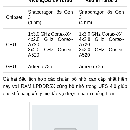
Vivo iQOO Z9 Turbo
Redmi Turbo 3
Snapdragon 8s Gen
Snapdragon 8s Gen
Chipset
3
3
(4 nm)
(4 nm)
1x3.0 GHz Cortex-X4
1x3.0 GHz Cortex-X4
4x2.8 GHz Cortex-
4x2.8 GHz Cortex-
CPU
A720
A720
3x2.0 GHz Cortex-
3x2.0 GHz Cortex-
A520
A520
GPU
Adreno 735
Adreno 735
Cả hai đều tích hợp các chuẩn bộ nhớ cao cấp nhất hiện
nay với RAM LPDDR5X cùng bộ nhớ trong UFS 4.0 giúp
cho khả năng xử lý mọi tác vụ được nhanh chóng hơn.