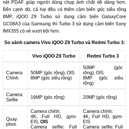
nét PDAF giúp người dùng chụp ảnh chất dễ dàng hơn.
Bên cạnh đó, cả hai đều có thêm cảm biến góc siêu rộng
8MP, iQOO Z9 Turbo sử dụng cảm biến GalaxyCore
GC08A3 của Samsung thì Turbo 3 sử dụng cảm biến Sony
IMX355 có vẻ vượt trội hơn.
So sánh camera Vivo iQOO Z9 Turbo và Redmi Turbo 3:
Vivo iQOO Z9 Turbo
Redmi Turbo 3
50MP (góc
Camera
50MP (góc rộng)
,
OIS
rộng)
,
OIS
Chính
8MP (góc siêu rộng)
8MP (góc siêu
rộng)
Camera
16MP (góc rộng)
20MP (góc rộng)
Selfie
Camera chính:
Camera chính:
4K, Full HD,
gyro-
4K, Full HD,
gyro-
Quay
EIS,
OIS
EIS
phim
Camera selfie: Full
Camera selfie: Full