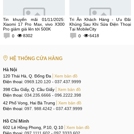
Tin khuyến mãi 01/11/2025:
Tri Ân Khách Hàng - Ưu Đãi
Xiaomi 17 Pro Max, vivo X300
Khủng Sau Khi Sửa Điện Thoại
Pro giảm giá lên tới 500K
Tại MobileCity
8302
6418
0
0
HỆ THỐNG CỬA HÀNG
Hà Nội
120 Thái Hà, Q. Đống Đa
Xem bản đồ
Điện thoại:
0969.120.120
-
037.437.9999
398 Cầu Giấy, Q. Cầu Giấy
Xem bản đồ
Điện thoại:
034.235.6666
-
096.2222.398
42 Phố Vọng, Hai Bà Trưng
Xem bản đồ
Điện thoại:
097. 988.4242
-
037.437.9999
Hồ Chí Minh
602 Lê Hồng Phong, P.10, Q.10
Xem bản đồ
Điện thoại:
097.1111.602
-
097.3333.602