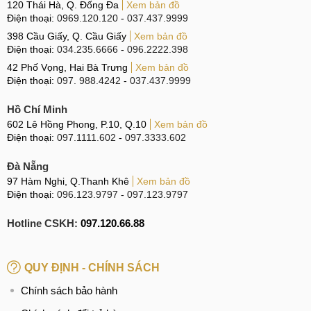
120 Thái Hà, Q. Đống Đa
Xem bản đồ
Điện thoại:
0969.120.120
-
037.437.9999
398 Cầu Giấy, Q. Cầu Giấy
Xem bản đồ
Điện thoại:
034.235.6666
-
096.2222.398
42 Phố Vọng, Hai Bà Trưng
Xem bản đồ
Điện thoại:
097. 988.4242
-
037.437.9999
Hồ Chí Minh
602 Lê Hồng Phong, P.10, Q.10
Xem bản đồ
Điện thoại:
097.1111.602
-
097.3333.602
Đà Nẵng
97 Hàm Nghi, Q.Thanh Khê
Xem bản đồ
Điện thoại:
096.123.9797
-
097.123.9797
Hotline CSKH:
097.120.66.88
QUY ĐỊNH - CHÍNH SÁCH
Chính sách bảo hành