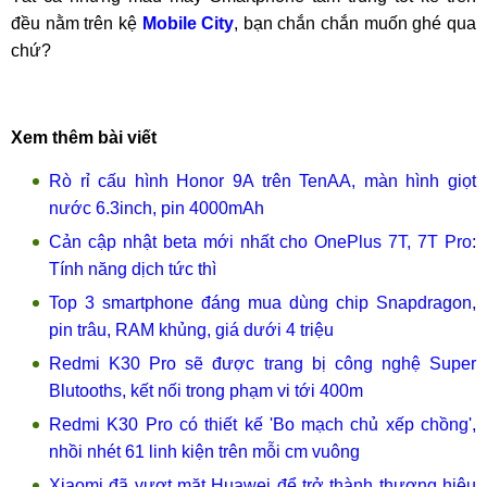
đều nằm trên kệ
Mobile City
, bạn chắn chắn muốn ghé qua
chứ?
Xem thêm bài viết
Rò rỉ cấu hình Honor 9A trên TenAA, màn hình giọt
nước 6.3inch, pin 4000mAh
Cản cập nhật beta mới nhất cho OnePlus 7T, 7T Pro:
Tính năng dịch tức thì
Top 3 smartphone đáng mua dùng chip Snapdragon,
pin trâu, RAM khủng, giá dưới 4 triệu
Redmi K30 Pro sẽ được trang bị công nghệ Super
Blutooths, kết nối trong phạm vi tới 400m
Redmi K30 Pro có thiết kế 'Bo mạch chủ xếp chồng',
nhồi nhét 61 linh kiện trên mỗi cm vuông
Xiaomi đã vượt mặt Huawei để trở thành thương hiệu