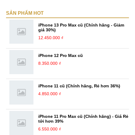
cứng và phần mềm tại Mobilecity. Tôi là người thân thiện thích giúp đỡ
mọi người, tôi thích giải quyết những công việc khó và mang tính thử
SẢN PHẨM HOT
thách và là một người đam mê công nghệ tôi luôn thích tìm tòi những
cái mới và Mobilecity đã giúp tôi thực hiện điều đó. ...
iPhone 13 Pro Max cũ (Chính hãng - Giảm
giá 30%)
12.450.000 ₫
iPhone 12 Pro Max cũ
8.350.000 ₫
iPhone 11 cũ (Chính hãng, Rẻ hơn 36%)
4.850.000 ₫
iPhone 11 Pro Max cũ (Chính hãng) - Giá Rẻ
tới hơn 39%
6.550.000 ₫