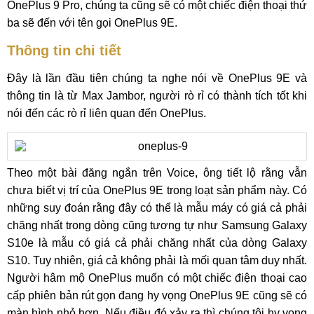
OnePlus 9 Pro, chúng ta cũng sẽ có một chiếc điện thoại thứ
ba sẽ đến với tên gọi OnePlus 9E.
Thông tin chi tiết
Đây là lần đầu tiên chúng ta nghe nói về OnePlus 9E và
thông tin là từ Max Jambor, người rò rỉ có thành tích tốt khi
nói đến các rò rỉ liên quan đến OnePlus.
Theo một bài đăng ngắn trên Voice, ông tiết lộ rằng vẫn
chưa biết vị trí của OnePlus 9E trong loạt sản phẩm này. Có
những suy đoán rằng đây có thể là mẫu máy có giá cả phải
chăng nhất trong dòng cũng tương tự như Samsung Galaxy
S10e là mẫu có giá cả phải chăng nhất của dòng Galaxy
S10. Tuy nhiên, giá cả không phải là mối quan tâm duy nhất.
Người hâm mộ OnePlus muốn có một chiếc điện thoại cao
cấp phiên bản rút gọn đang hy vọng OnePlus 9E cũng sẽ có
màn hình nhỏ hơn. Nếu điều đó xảy ra thì chúng tôi hy vọng