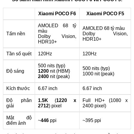
Xiaomi POCO F6
Xiaomi POCO F5
AMOLED 68 tỷ
AMOLED 68 tỷ màu
màu
Tấm nền
Dolby Vision,
Dolby Vision,
HDR10+
HDR10+
Tần số quét
120Hz
120Hz
500 nits (typ)
500 nits (typ)
Độ sáng
1200
nit (HBM)
1000 nit (peak)
2400
nit (peak)
Kích thước
6.67 inch
6.67 inch
Độ phân
1.5K
(
1220 x
Full HD+ (1080 x
giải
2712
) pixel
2400 pixel)
Mật độ
~
446
ppi
~395 ppi
điểm ảnh