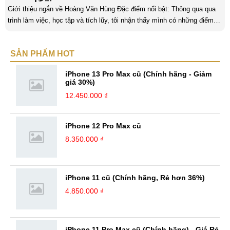
Giới thiệu ngắn về Hoàng Văn Hùng Đặc điểm nổi bật: Thông qua qua
trình làm việc, học tập và tích lũy, tôi nhận thấy mình có những điểm
nổi bật như sau: Tinh thần cầu tiến, ham học hỏi, chịu áp lực cao. Luôn
luôn học tập không ngừng để trau dồi kiến thức phục vụ công việc. Khả
SẢN PHẨM HOT
năng làm việc độc lập, làm việc nhóm tốt. Yêu thích chạy bộ, nghe
sách nói,... Kinh nghiệm: Tôi đã có ...
iPhone 13 Pro Max cũ (Chính hãng - Giảm
giá 30%)
12.450.000 ₫
iPhone 12 Pro Max cũ
8.350.000 ₫
iPhone 11 cũ (Chính hãng, Rẻ hơn 36%)
4.850.000 ₫
iPhone 11 Pro Max cũ (Chính hãng) - Giá Rẻ