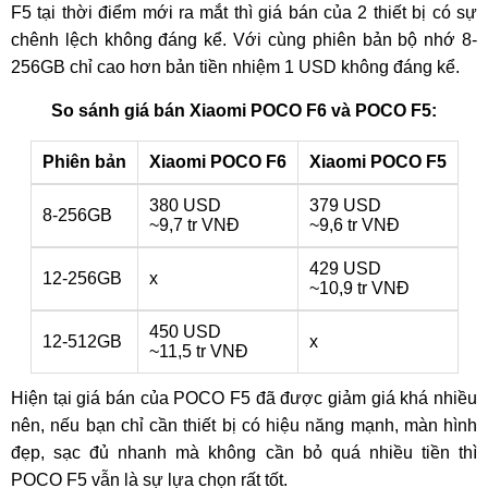
F5 tại thời điểm mới ra mắt thì giá bán của 2 thiết bị có sự
chênh lệch không đáng kể. Với cùng phiên bản bộ nhớ 8-
256GB chỉ cao hơn bản tiền nhiệm 1 USD không đáng kể.
So sánh giá bán Xiaomi POCO F6 và POCO F5:
Phiên bản
Xiaomi POCO F6
Xiaomi POCO F5
380 USD
379 USD
8-256GB
~9,7 tr VNĐ
~9,6 tr VNĐ
429 USD
12-256GB
x
~10,9 tr VNĐ
450 USD
12-512GB
x
~11,5 tr VNĐ
Hiện tại giá bán của POCO F5 đã được giảm giá khá nhiều
nên, nếu bạn chỉ cần thiết bị có hiệu năng mạnh, màn hình
đẹp, sạc đủ nhanh mà không cần bỏ quá nhiều tiền thì
POCO F5 vẫn là sự lựa chọn rất tốt.