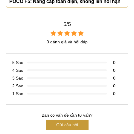
POCO F5: Nâng cấp toàn diện, không lên hối hận
5/5
0 đánh giá và hỏi đáp
5 Sao
0
4 Sao
0
3 Sao
0
2 Sao
0
1 Sao
0
Bạn có vấn đề cần tư vấn?
Gửi câu hỏi