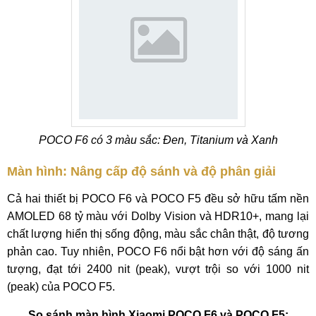
POCO F6 có 3 màu sắc: Đen, Titanium và Xanh
Màn hình: Nâng cấp độ sánh và độ phân giải
Cả hai thiết bị POCO F6 và POCO F5 đều sở hữu tấm nền
AMOLED 68 tỷ màu với Dolby Vision và HDR10+, mang lại
chất lượng hiển thị sống động, màu sắc chân thật, độ tương
phản cao. Tuy nhiên, POCO F6 nổi bật hơn với độ sáng ấn
tượng, đạt tới 2400 nit (peak), vượt trội so với 1000 nit
(peak) của POCO F5.
So sánh màn hình Xiaomi POCO F6 và POCO F5: