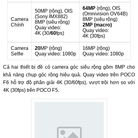
64MP
(rộng), OIS
50MP (rộng), OIS
(Omnivision OV64B)
(Sony IMX882)
Camera
8MP (siêu rộng)
8MP (siêu rộng)
Chính
2MP (macro)
Quay video:
Quay video:
4K (30/
60
fps)
4K (30fps)
Camera
20
MP (rộng)
16MP (rộng)
Selfie
Quay video: 1080p
Quay video: 1080p
Cả hai thiết bị đề có camera góc siêu rộng gồm 8MP cho
khả năng chụp góc rộng hiệu quả. Quay video trên POCO
F6 hỗ trợ độ phân giải 4K (30/60fps), vượt trội hơn so với
4K (30fps) trên POCO F5.