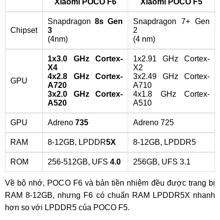
Xiaomi POCO F6
Xiaomi POCO F5
Snapdragon
8s Gen
Snapdragon 7+ Gen
Chipset
3
2
(4nm)
(4 nm)
1x3.0 GHz Cortex-
1x2.91 GHz Cortex-
X4
X2
4x2.8 GHz Cortex-
3x2.49 GHz Cortex-
GPU
A720
A710
3x2.0 GHz Cortex-
4x1.8 GHz Cortex-
A520
A510
GPU
Adreno
735
Adreno 725
RAM
8-12GB, LPDDR
5X
8-12GB, LPDDR5
ROM
256-512GB, UFS
4.0
256GB, UFS 3.1
Về bộ nhớ, POCO F6 và bản tiền nhiệm đều được trang bị
RAM 8-12GB, nhưng F6 có chuẩn RAM LPDDR5X nhanh
hơn so với LPDDR5 của POCO F5.