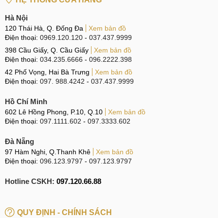
Hà Nội
120 Thái Hà, Q. Đống Đa
Xem bản đồ
Điện thoại:
0969.120.120
-
037.437.9999
398 Cầu Giấy, Q. Cầu Giấy
Xem bản đồ
Điện thoại:
034.235.6666
-
096.2222.398
42 Phố Vọng, Hai Bà Trưng
Xem bản đồ
Điện thoại:
097. 988.4242
-
037.437.9999
Hồ Chí Minh
602 Lê Hồng Phong, P.10, Q.10
Xem bản đồ
Điện thoại:
097.1111.602
-
097.3333.602
Đà Nẵng
97 Hàm Nghi, Q.Thanh Khê
Xem bản đồ
Điện thoại:
096.123.9797
-
097.123.9797
Hotline CSKH:
097.120.66.88
QUY ĐỊNH - CHÍNH SÁCH