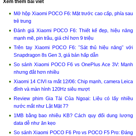
Xem thêm bài viết
Mở hộp Xiaomi POCO F6: Mặt trước cao cấp, phía sau
trẻ trung
Đánh giá Xiaomi POCO F6: Thiết kế đẹp, hiệu năng
mạnh mẽ, pin trâu, giá chỉ hơn 9 triệu
Trên tay Xiaomi POCO F6: "Sát thủ hiệu năng" với
Snapdragon 8s Gen 3, giá bán hấp dẫn
So sánh Xiaomi POCO F6 vs OnePlus Ace 3V: Mạnh
nhưng đắt hơn nhiều
Xiaomi 14 CIVI ra mắt 12/06: Chip mạnh, camera Leica
đỉnh và màn hình 120Hz siêu mượt
Review phim Gia Tài Của Ngoại: Liệu có lấy nhiều
nước mắt như Lật Mặt 7?
1MB bằng bao nhiêu KB? Cách quy đổi dung lượng
data dễ như ăn kẹo
So sánh Xiaomi POCO F6 Pro vs POCO F5 Pro: Đáng