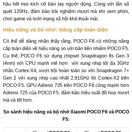
hầu hết mọi kích cỡ bàn tay người dùng. Cùng với tần số
quét 120Hz, đảm bảo trải nghiệm mượt mà khi xem phim,
chơi game và lướt mạng xã hội khá thoải mái.
Hiệu năng và bộ nhớ: Nâng cấp toàn diện
Có thể dễ dàng nhận thấy rằng, POCO F6 có những nâng
cấp toàn diện về hiệu năng so với bản tiền nhiệm POCO F5.
Cụ thể, POCO F6 sử dụng chipset Snapdragon 8s Gen 3
(4nm) với CPU mạnh mẽ hơn với xung nhịp tối đa 3GHz
nhân Cortex-X4, vượt trội hoàn toàn so với Snapdragon 7+
Gen 2 với xung nhịp cao nhất 2.91GHz lõi Cortex-X2 trên
POCO F5. GPU Adreno 735 trên POCO F6 cũng mạnh hơn
Adreno 725 của POCO F5, đảm bảo hiệu suất đồ họa mượt
mà và tốt hơn.
So sánh hiệu năng và bộ nhớ Xiaomi POCO F6 và POCO
F5: