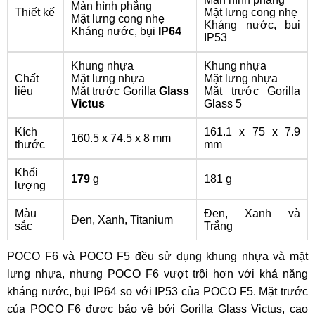
Màn hình phẳng
Thiết kế
Mặt lưng cong nhẹ
Mặt lưng cong nhẹ
Kháng nước, bụi
Kháng nước, bụi
IP64
IP53
Khung nhựa
Khung nhựa
Chất
Mặt lưng nhựa
Mặt lưng nhựa
liệu
Mặt trước Gorilla
Glass
Mặt trước Gorilla
Victus
Glass 5
Kích
161.1 x 75 x 7.9
160.5 x 74.5 x 8 mm
thước
mm
Khối
179
g
181 g
lượng
Màu
Đen, Xanh và
Đen, Xanh, Titanium
sắc
Trắng
POCO F6 và POCO F5 đều sử dụng khung nhựa và mặt
lưng nhựa, nhưng POCO F6 vượt trội hơn với khả năng
kháng nước, bụi IP64 so với IP53 của POCO F5. Mặt trước
của POCO F6 được bảo vệ bởi Gorilla Glass Victus, cao