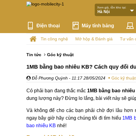
Xem giá, tồn kho tại:
Điện thoại
Máy tính bảng
Tin công nghệ
Mở hộp & Đánh giá
Tư vấn 
Tin tức
Góc kỹ thuật
1MB bằng bao nhiêu KB? Cách quy đổi du
Đỗ Phương Quỳnh
- 11:17 28/05/2024
Góc kỹ thuật
Có phải bạn đang thắc mắc
1MB bằng bao nhiêu
dung lượng này? Đừng lo lắng, bài viết này sẽ giú
Và không để cho các bạn phải chờ đợi lâu hơn 
ngay bây giờ hãy cùng chúng tôi đi tìm hiểu
1MB 
bao nhiêu KB
nhé!