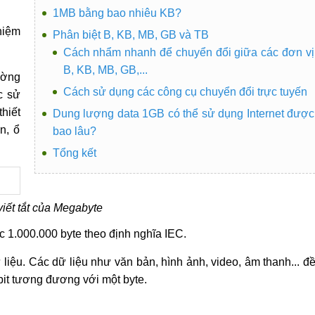
1MB bằng bao nhiêu KB?
niệm
Phân biệt B, KB, MB, GB và TB
Cách nhẩm nhanh để chuyển đổi giữa các đơn vị
B, KB, MB, GB,...
ường
Cách sử dụng các công cụ chuyển đổi trực tuyến
c sử
hiết
Dung lượng data 1GB có thể sử dụng Internet được
n, ổ
bao lâu?
Tổng kết
viết tắt của Megabyte
 1.000.000 byte theo định nghĩa IEC.
liệu. Các dữ liệu như văn bản, hình ảnh, video, âm thanh... đ
 bit tương đương với một byte.