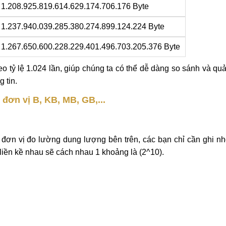
1.208.925.819.614.629.174.706.176 Byte
1.237.940.039.285.380.274.899.124.224 Byte
1.267.650.600.228.229.401.496.703.205.376 Byte
eo tỷ lệ 1.024 lần, giúp chúng ta có thể dễ dàng so sánh và qu
 tin.
đơn vị B, KB, MB, GB,...
đơn vị đo lường dung lượng bên trên, các bạn chỉ cần ghi n
liền kề nhau sẽ cách nhau 1 khoảng là (2^10).