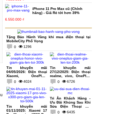
iPhone 11 Pro Max cũ (Chính
hãng) - Giá Rẻ tới hơn 39%
6.550.000 ₫
Tặng Bảo Hành Vàng khi mua điện thoại tại
MobileCity Phố Vọng
1296
0
Tin khuyến mãi
Tin khuyến mãi
04/05/2026: Điện thoại
27/12/2025: Điện thoại
Xiaomi, OnePlus,
realme, vivo, OnePlus
HONOR, vivo giảm giá
giảm giá lên tới 200K
4024
6726
0
0
lên tới 300K
ều
Tri Ân Khách Hàng -
Ưu Đãi Khủng Sau Khi
Tin khuyến mãi
Sửa Điện Thoại Tại
01/11/2025: Xiaomi 17
MobileCity
6435
0