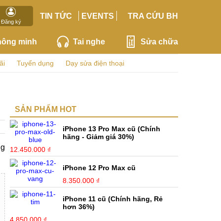
TIN TỨC
EVENTS
TRA CỨU BH
Đăng ký
hông minh
Tai nghe
Sửa chữa
ãi
Tuyển dụng
Dạy sửa điện thoại
SẢN PHẨM HOT
iPhone 13 Pro Max cũ (Chính
hãng - Giảm giá 30%)
ng
12.450.000 ₫
iPhone 12 Pro Max cũ
8.350.000 ₫
iPhone 11 cũ (Chính hãng, Rẻ
hơn 36%)
4.850.000 ₫