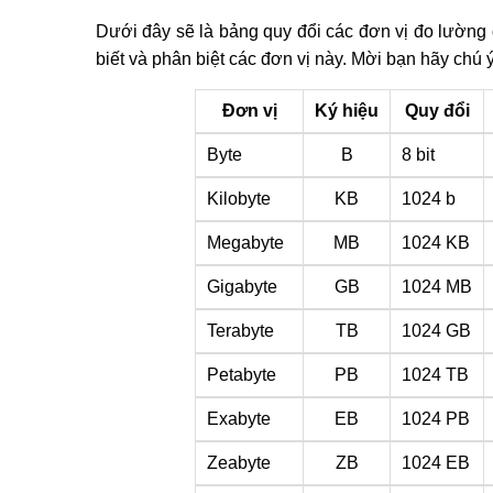
Dưới đây sẽ là bảng quy đổi các đơn vị đo lường 
biết và phân biệt các đơn vị này. Mời bạn hãy chú ý
Đơn vị
Ký hiệu
Quy đổi
Byte
B
8 bit
Kilobyte
KB
1024 b
Megabyte
MB
1024 KB
Gigabyte
GB
1024 MB
Terabyte
TB
1024 GB
Petabyte
PB
1024 TB
Exabyte
EB
1024 PB
Zeabyte
ZB
1024 EB