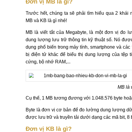
Đơn vị MB là gì?
Trước hết, chúng ta sẽ phải tìm hiểu qua 2 khái 
MB và KB là gì nhé!
MB là viết tắt của Megabyte, là một đơn vị đo l
dung lượng lưu trữ thông tin kỹ thuật số. Nó đượ
dụng phổ biến trong máy tính, smartphone và các t
bị điện tử khác để biểu thị dung lượng của tệp ti
cứng, bộ nhớ RAM,...
MB là 
Cụ thể, 1 MB tương đương với 1.048.576 byte hoặc
Byte là đơn vị cơ bản để đo lường dung lượng dữ 
được lưu trữ và truyền tải dưới dạng các mã bit, 8
Đơn vị KB là gì?