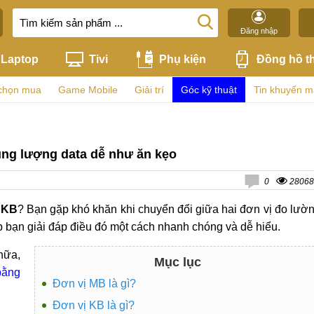
Đăng nhập
Laptop
Tivi
Phụ kiện
Đồng hồ t
chọn mua
Game Mobile
Giải trí
Góc kỹ thuật
Tin khuyến m
ng lượng data dễ như ăn kẹo
0
28068
 KB
? Bạn gặp khó khăn khi chuyển đổi giữa hai đơn vị đo lườ
p bạn giải đáp điều đó một cách nhanh chóng và dễ hiểu.
nữa,
Mục lục
bằng
Đơn vị MB là gì?
Đơn vị KB là gì?