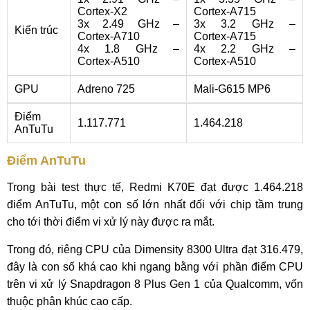
Cortex-X2
Cortex-A715
3x 2.49 GHz –
3x 3.2 GHz –
Kiến trúc
Cortex-A710
Cortex-A715
4x 1.8 GHz –
4x 2.2 GHz –
Cortex-A510
Cortex-A510
GPU
Adreno 725
Mali-G615 MP6
Điểm
1.117.771
1.464.218
AnTuTu
Điểm AnTuTu
Trong bài test thực tế, Redmi K70E đạt được 1.464.218
điểm AnTuTu, một con số lớn nhất đối với chip tầm trung
cho tới thời điểm vi xử lý này được ra mắt.
Trong đó, riêng CPU của Dimensity 8300 Ultra đạt 316.479,
đây là con số khá cao khi ngang bằng với phần điểm CPU
trên vi xử lý Snapdragon 8 Plus Gen 1 của Qualcomm, vốn
thuộc phân khúc cao cấp.