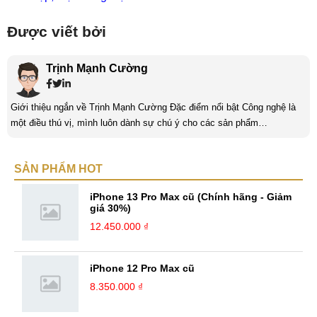
Được viết bởi
Trịnh Mạnh Cường
Giới thiệu ngắn về Trịnh Mạnh Cường Đặc điểm nổi bật Công nghệ là
một điều thú vị, mình luôn dành sự chú ý cho các sản phẩm
smartphone và viễn thông mới. Mình thường xuyên theo dõi và học hỏi
về Hi-Tech. Sự ham học vốn có sẽ đưa bản thân mình tới với nhiều sự
SẢN PHẨM HOT
hiểu biết mới mẻ và thú vị. Tinh thần tự giác và sự chuyên nghiệp là
điều mà mình đang rèn luyện và hướng tới. ...
iPhone 13 Pro Max cũ (Chính hãng - Giảm
giá 30%)
12.450.000 ₫
iPhone 12 Pro Max cũ
8.350.000 ₫