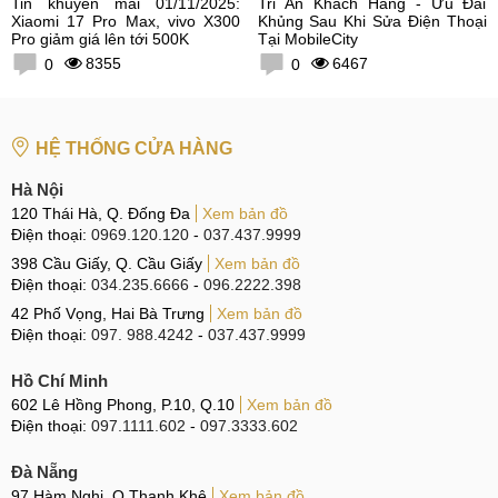
Tin khuyến mãi 01/11/2025:
Tri Ân Khách Hàng - Ưu Đãi
Xiaomi 17 Pro Max, vivo X300
Khủng Sau Khi Sửa Điện Thoại
Pro giảm giá lên tới 500K
Tại MobileCity
8355
6467
0
0
HỆ THỐNG CỬA HÀNG
Hà Nội
120 Thái Hà, Q. Đống Đa
Xem bản đồ
Điện thoại:
0969.120.120
-
037.437.9999
398 Cầu Giấy, Q. Cầu Giấy
Xem bản đồ
Điện thoại:
034.235.6666
-
096.2222.398
42 Phố Vọng, Hai Bà Trưng
Xem bản đồ
Điện thoại:
097. 988.4242
-
037.437.9999
Hồ Chí Minh
602 Lê Hồng Phong, P.10, Q.10
Xem bản đồ
Điện thoại:
097.1111.602
-
097.3333.602
Đà Nẵng
97 Hàm Nghi, Q.Thanh Khê
Xem bản đồ