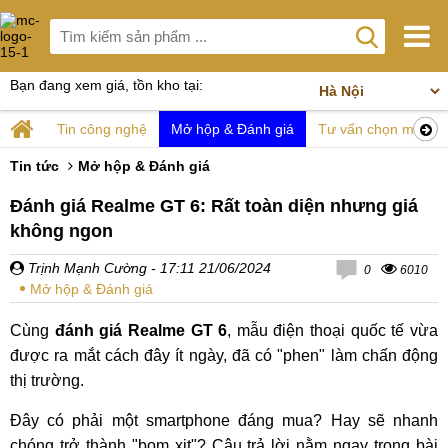
Bạn đang xem giá, tồn kho tại:
Tin công nghệ
Mở hộp & Đánh giá
Tư vấn chọn mua
Tin tức
Mở hộp & Đánh giá
Đánh giá Realme GT 6: Rất toàn diện nhưng giá
không ngon
Trịnh Mạnh Cường
- 17:11 21/06/2024
0
6010
Mở hộp & Đánh giá
Cùng
đánh giá Realme GT 6
, mẫu điện thoại quốc tế vừa
được ra mắt cách đây ít ngày, đã có "phen" làm chấn động
thị trường.
Đây có phải một smartphone đáng mua? Hay sẽ nhanh
chóng trở thành "bom xịt"? Câu trả lời nằm ngay trong bài