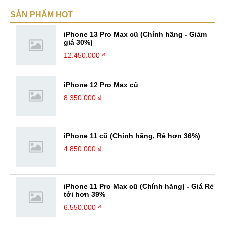
về Hi-Tech. Sự ham học vốn có sẽ đưa bản thân mình tới với nhiều sự
SẢN PHẨM HOT
hiểu biết mới mẻ và thú vị. Tinh thần tự giác và sự chuyên nghiệp là
điều mà mình đang rèn luyện và hướng tới. ...
iPhone 13 Pro Max cũ (Chính hãng - Giảm
giá 30%)
12.450.000 ₫
iPhone 12 Pro Max cũ
8.350.000 ₫
iPhone 11 cũ (Chính hãng, Rẻ hơn 36%)
4.850.000 ₫
iPhone 11 Pro Max cũ (Chính hãng) - Giá Rẻ
tới hơn 39%
6.550.000 ₫