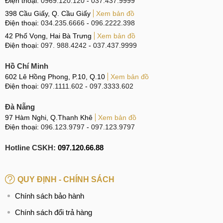
Điện thoại:
0969.120.120
-
037.437.9999
398 Cầu Giấy, Q. Cầu Giấy
Xem bản đồ
Điện thoại:
034.235.6666
-
096.2222.398
42 Phố Vọng, Hai Bà Trưng
Xem bản đồ
Điện thoại:
097. 988.4242
-
037.437.9999
Hồ Chí Minh
602 Lê Hồng Phong, P.10, Q.10
Xem bản đồ
Điện thoại:
097.1111.602
-
097.3333.602
Đà Nẵng
97 Hàm Nghi, Q.Thanh Khê
Xem bản đồ
Điện thoại:
096.123.9797
-
097.123.9797
Hotline CSKH:
097.120.66.88
QUY ĐỊNH - CHÍNH SÁCH
Chính sách bảo hành
Chính sách đổi trả hàng