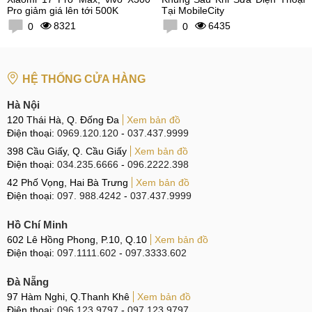
Pro giảm giá lên tới 500K
Tại MobileCity
8321
6435
0
0
HỆ THỐNG CỬA HÀNG
Hà Nội
120 Thái Hà, Q. Đống Đa
Xem bản đồ
Điện thoại:
0969.120.120
-
037.437.9999
398 Cầu Giấy, Q. Cầu Giấy
Xem bản đồ
Điện thoại:
034.235.6666
-
096.2222.398
42 Phố Vọng, Hai Bà Trưng
Xem bản đồ
Điện thoại:
097. 988.4242
-
037.437.9999
Hồ Chí Minh
602 Lê Hồng Phong, P.10, Q.10
Xem bản đồ
Điện thoại:
097.1111.602
-
097.3333.602
Đà Nẵng
97 Hàm Nghi, Q.Thanh Khê
Xem bản đồ
Điện thoại:
096.123.9797
-
097.123.9797