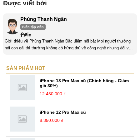
Được viết bởi
Phùng Thanh Ngân
Biên tập viên
Giới thiệu về Phùng Thanh Ngân Đặc điểm nổi bật Mọi người thường
nói con gái thì thường không có hứng thú về công nghệ nhưng đối với
mình thì khác. Mình có niềm đam mê với lĩnh vực “khó nhằn” này và
luôn dành thời gian để tìm hiểu nó mỗi ngày. Một trong những yếu tố
SẢN PHẨM HOT
quan trọng nhất của con gái khi làm về lĩnh vực công nghệ là phải có
niềm đam mê. Làm bất kỳ công việc khác cũng vậy, nếu ...
iPhone 13 Pro Max cũ (Chính hãng - Giảm
giá 30%)
12.450.000 ₫
iPhone 12 Pro Max cũ
8.350.000 ₫