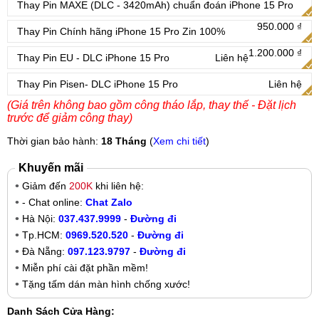
Thay Pin MAXE (DLC - 3420mAh) chuẩn đoán iPhone 15 Pro
950.000 ₫
Thay Pin Chính hãng iPhone 15 Pro Zin 100%
1.200.000 ₫
Thay Pin EU - DLC iPhone 15 Pro
Liên hệ
Thay Pin Pisen- DLC iPhone 15 Pro
Liên hệ
(Giá trên không bao gồm công tháo lắp, thay thế - Đặt lịch
trước để giảm công thay)
Thời gian bảo hành:
18 Tháng
(
Xem chi tiết
)
Khuyến mãi
Giảm đến
200K
khi liên hệ:
- Chat online:
Chat Zalo
Hà Nội:
037.437.9999
-
Đường đi
Tp.HCM:
0969.520.520
-
Đường đi
Đà Nẵng:
097.123.9797
-
Đường đi
Miễn phí cài đặt phần mềm!
Tặng tấm dán màn hình chống xước!
Danh Sách Cửa Hàng: