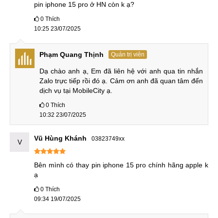
pin iphone 15 pro ở HN còn k ạ?
Hỗ trợ bảo hành nhanh chóng và linh hoạt
:
0
Thích
MobileCity Care hỗ trợ bảo hành trong ngày và nhanh
10:25 23/07/2025
chóng nhất, tiết kiệm tối đa thời gian cho khách hàng.
Cam kết bảo hành theo đúng những gì đã cam kết
:
Phạm Quang Thịnh
Quản trị viên
MobileCity Care thực hiện bảo hành theo đúng quy định
Dạ chào anh ạ, Em đã liên hệ với anh qua tin nhắn 
và những điều khoản báo trước.
Zalo trực tiếp rồi đó ạ. Cảm ơn anh đã quan tâm đến 
dịch vụ tại MobileCity ạ.
Dấu hiệu và nguyên nhân
0
Thích
10:32 23/07/2025
Pin iPhone 15 Pro không hỏng đột ngột mà thường phát ra
nhiều tín hiệu cảnh báo từ sớm. Nhận biết đúng dấu hiệu và
Vũ Hùng Khánh
03823749xx
nguyên nhân sẽ giúp bạn chủ động thay Pin kịp thời, tránh
V
ảnh hưởng đến trải nghiệm sử dụng hằng ngày.
Bên mình có thay pin iphone 15 pro chính hãng apple k 
Để nắm được đó là những dấu hiệu nào và nguyên nhân
ạ
dẫn đến sự cố hỏng Pin trên iPhone 15 Pro là gì? Hãy cùng
0
Thích
chúng tôi khám phá ngay trong nội dung tiếp theo của bài
09:34 19/07/2025
viết.