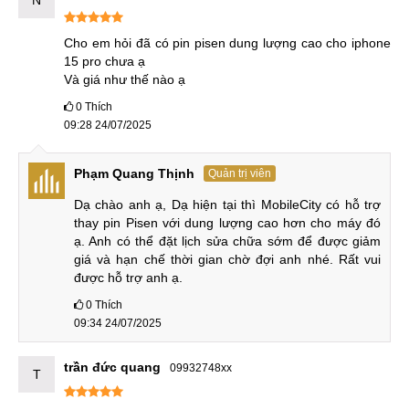
N
Không phát sinh chi phí khác
: Ngoài giá dịch vụ
được thông báo từ ban đầu sẽ không có bất kỳ khoản chi
Cho em hỏi đã có pin pisen dung lượng cao cho iphone 
phí phụ nào khác phát sinh sau thay thế.
15 pro chưa ạ

Và giá như thế nào ạ
Bảo hành 12 - 18 tháng Uy tín
0
Thích
09:28 24/07/2025
Cam kết thay Pin điện thoại iPhone 15 Pro bảo hành 12 - 18
tháng
Phạm Quang Thịnh
Quản trị viên
Dạ chào anh ạ, Dạ hiện tại thì MobileCity có hỗ trợ 
MobileCity Care đồng hành cùng khách hàng lâu dài với
thay pin Pisen với dung lượng cao hơn cho máy đó 
chính sách bảo hành rõ ràng, minh bạch lên đến 12 - 18
ạ. Anh có thể đặt lịch sửa chữa sớm để được giảm 
tháng với những điều khoản rõ ràng:
giá và hạn chế thời gian chờ đợi anh nhé. Rất vui 
được hỗ trợ anh ạ.
Bảo hành lên đến 12 -18 tháng
: MobileCity Care bảo
0
Thích
vệ khách hàng khỏi những sự cố kỹ thuật phát sinh trong
09:34 24/07/2025
suốt thời gian bảo hành.
Chính sách 1 đổi 1 lỗi do nhà sản xuất
: MobileCity
trần đức quang
09932748xx
T
Care luôn hỗ trợ khách hàng đổi mới miễn phí linh kiện
nếu sau thay thế Pin phát sinh lỗi do nhà sản xuất.