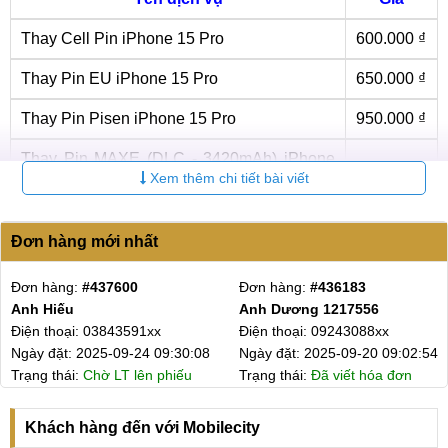
Thay Cell Pin iPhone 15 Pro
600.000 ₫
Thay Pin EU iPhone 15 Pro
650.000 ₫
Thay Pin Pisen iPhone 15 Pro
950.000 ₫
Thay Pin MAXE (DLC - 3420mAh) iPhone
800.000 ₫
15 Pro
Xem thêm chi tiết bài viết
Thay Pin MAXE (DLC - 3420mAh) chuẩn
950.000 ₫
đoán iPhone 15 Pro
Đơn hàng mới nhất
Thay Pin Chính hãng iPhone 15 Pro Zin
900.000 ₫
Đơn hàng:
#429863
Đơn hàng:
#412541
9x%
Anh Hiếu
Anh Đạt
Điện thoại: 09898834xx
Điện thoại: 03937786xx
Thay Pin Chính hãng iPhone 15 Pro Zin
1.200.000
100%
₫
Ngày đặt: 2025-08-20 10:55:38
Ngày đặt: 2025-05-31 11:57:39
Trạng thái:
Chờ LT lên phiếu
Trạng thái:
Đã viết hóa đơn
Thay Pin EU - DLC iPhone 15 Pro
Liên hệ
Khách hàng đến với Mobilecity
Thay Pin Pisen- DLC iPhone 15 Pro
Liên hệ