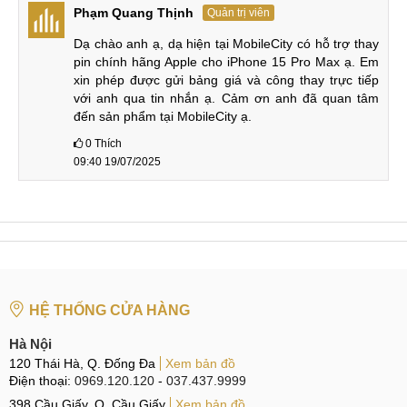
Phạm Quang Thịnh
Quản trị viên
Dấu hiệu cần thay Pin iPhone 15 Pro
Dạ chào anh ạ, dạ hiện tại MobileCity có hỗ trợ thay 
Những dấu hiệu cần thay Pin iPhone 15 Pro phổ biến nhất
pin chính hãng Apple cho iPhone 15 Pro Max ạ. Em 
mà bạn không nên bỏ qua có thể kể đến như:
xin phép được gửi bảng giá và công thay trực tiếp 
với anh qua tin nhắn ạ. Cảm ơn anh đã quan tâm 
đến sản phẩm tại MobileCity ạ.
Dấu hiệu cần thay Pin điện thoại iPhone 15 Pro
0
Thích
09:40 19/07/2025
Pin iPhone 15 Pro hết nhanh bất thường
Thời gian sạc thay đổi bất thường, có thể nhanh hơn
hoặc lâu hơn bất bình thường.
Máy nóng bất thường, đặc biệt khi sạc.
Kiểm tra dung lượng Pin còn dưới 80%, Pin báo bảo
trì.
HỆ THỐNG CỬA HÀNG
Pin phồng, khiến mặt lưng hay màn hình chiếc iPhone
Hà Nội
15 Pro bị kênh lên.
120 Thái Hà, Q. Đống Đa
Xem bản đồ
iPhone 15 Pro tắt nguồn đột ngột mặc dù máy vẫn còn
Điện thoại:
0969.120.120
-
037.437.9999
Pin. Đây là hiện tượng Pin ảo.
398 Cầu Giấy, Q. Cầu Giấy
Xem bản đồ