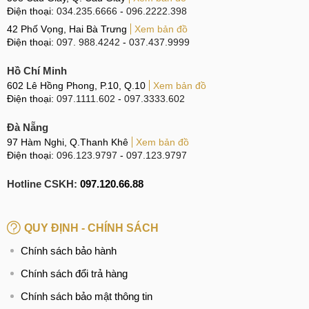
Điện thoại:
034.235.6666
-
096.2222.398
iPhone 15 Pro hoạt động chậm chạp, có hiện tượng
42 Phố Vọng, Hai Bà Trưng
Xem bản đồ
lag, hiệu suất giảm rõ rệt.
Điện thoại:
097. 988.4242
-
037.437.9999
Nguyên nhân khiến iPhone 15 Pro hỏng Pin
Hồ Chí Minh
Pin iPhone 15 Pro có thể xuống cấp hoặc hư hỏng do nhiều
602 Lê Hồng Phong, P.10, Q.10
Xem bản đồ
Điện thoại:
097.1111.602
-
097.3333.602
tác động trong quá trình sử dụng. Những nguyên nhân phổ
biến nhất gồm:
Đà Nẵng
97 Hàm Nghi, Q.Thanh Khê
Xem bản đồ
Điện thoại:
096.123.9797
-
097.123.9797
Nguyên nhân iPhone 15 Pro hư hỏng Pin
Hotline CSKH:
097.120.66.88
Rơi vỡ, va đập mạnh
: Làm ảnh hưởng đến Cell Pin
hoặc các điểm kết nối bên trong, khiến Pin hoạt động
kém ổn định.
QUY ĐỊNH - CHÍNH SÁCH
iPhone 15 Pro bị vào nước:
Hơi ẩm xâm nhập có thể
Chính sách bảo hành
gây oxy hóa linh kiện và làm giảm tuổi thọ Pin.
Chính sách đổi trả hàng
Sử dụng phụ kiện sạc kém chất lượng
: Nguồn điện
Chính sách bảo mật thông tin
không ổn định khiến Pin nhanh chai và suy giảm hiệu