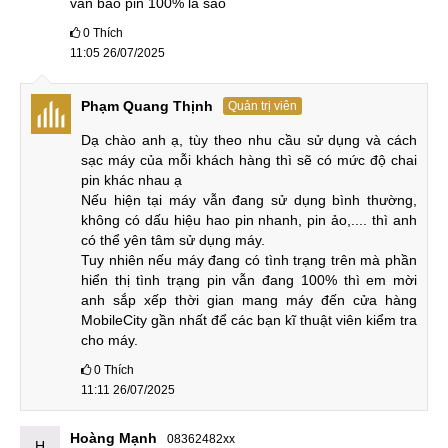
vẫn báo pin 100% là sao
bởi sự quan trọng đó, MobileCity Care cam kết chỉ lựa chọn
0
Thích
những loại Pin iPhone 15 Pro chất lượng nhất với những
11:05 26/07/2025
tiêu chí:
Linh kiện Zin 100%
Phạm Quang Thịnh
: 100% Pin iPhone 15 Pro mới
Quản trị viên
nguyên bản, tuyệt đối không dùng Pin tái chế.
Dạ chào anh ạ, tùy theo nhu cầu sử dụng và cách 
sạc máy của mỗi khách hàng thì sẽ có mức độ chai 
Linh kiện Chính hãng, linh kiện Chất lượng cao
:
pin khác nhau ạ

100% Pin iPhone 15 Pro Chính hãng, chất lượng cao,
Nếu hiện tại máy vẫn đang sử dụng bình thường, 
cho hiệu suất và độ bền như linh kiện gốc.
không có dấu hiệu hao pin nhanh, pin ảo,.... thì anh 
có thể yên tâm sử dụng máy.

Nguồn gốc rõ ràng
: 100% Pin iPhone 15 Pro nguồn
Tuy nhiên nếu máy đang có tình trạng trên mà phần 
gốc rõ ràng, tất cả đều là Pin có thương hiệu, xuất xứ rõ
hiển thị tình trạng pin vẫn đang 100% thì em mời 
ràng và trải qua quá trình kiểm định chất lượng nghiêm
anh sắp xếp thời gian mang máy đến cửa hàng 
ngặt.
MobileCity gần nhất để các bạn kĩ thuật viên kiểm tra 
cho máy.
Giá rẻ nhất thị trường
: Cam kết giá iPhone 15 Pro tại
0
Thích
MobileCity Care luôn tiết kiệm hơn so với những địa chỉ
11:11 26/07/2025
khác.
Giá rẻ, báo giá minh bạch, không phát sinh chi
Hoàng Mạnh
08362482xx
H