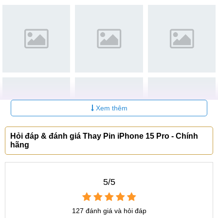
(Bảng giá trên đây chưa kèm công thay thế. Quý khách hàng
sẽ nhận được báo giá đầy đủ nhất trước khi vào sửa chữa,
cam kết không phát sinh chi phí).
Ưu đãi thay Pin iPhone 15 Pro tại MobileCity Care
Để khách hàng tiết kiệm chi phí mà vẫn yên tâm về chất
lượng, MobileCity Care đang triển khai nhiều ưu đãi hấp
dẫn khi thay Pin iPhone 15 Pro:
Xem thêm
Ưu đãi thay Pin điện thoại iPhone 15 Pro tại MobileCity
Hỏi đáp & đánh giá Thay Pin iPhone 15 Pro - Chính
Care
hãng
Tặng cáp sạc 4 trong 1.
Kiểm tra máy miễn phí dù không sử dụng dịch vụ.
5/5
Miễn phí 100% công thay khi đặt lịch trước.
Miễn phí vệ sinh máy sau sửa chữa.
127 đánh giá và hỏi đáp
Bảo hành dài hạn lên đến 12 tháng.