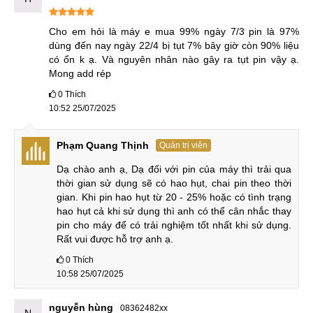
phí
Cho em hỏi là máy e mua 99% ngày 7/3 pin là 97% 
dùng đến nay ngày 22/4 bị tụt 7% bây giờ còn 90% liệu 
Cam kết thay Pin điện thoại iPhone 15 Pro giá rẻ, công khai
có ổn k ạ. Và nguyên nhân nào gây ra tụt pin vậy ạ. 
Mong add rép
Điều khiến nhiều khách hàng quay lại với dịch vụ của
0
Thích
MobileCity Care không chỉ là dịch vụ chất lượng mà còn là
10:52 25/07/2025
sự rõ ràng trong từng khoản chi phí. Không những đáp ứng
tốt tiêu chí tiết kiệm, thay Pin cho iPhone 15 Pro tại
Phạm Quang Thịnh
Quản trị viên
MobileCity Care khách hàng còn được yên tâm bởi sự minh
bạch. MobileCity Care cam kết:
Dạ chào anh ạ, Dạ đối với pin của máy thì trải qua 
thời gian sử dụng sẽ có hao hụt, chai pin theo thời 
Cạnh tranh, rẻ nhất thị trường
: Giá thay Pin cho
gian. Khi pin hao hụt từ 20 - 25% hoặc có tình trạng 
hao hụt cả khi sử dụng thì anh có thể cân nhắc thay 
iPhone 15 Pro tại MobileCity Care tiết kiệm hơn so với
pin cho máy để có trải nghiệm tốt nhất khi sử dụng. 
mặt bằng chung thị trường.
Rất vui được hỗ trợ anh ạ.
Báo giá chính xác trước khi vào sửa chữa
: Mọi chi
0
Thích
phí liên quan đến dịch vụ MobileCity Care sẽ thông báo
10:58 25/07/2025
chính xác với khách hàng ngay từ đầu, không có tình
trạng đội giá.
nguyễn hùng
08362482xx