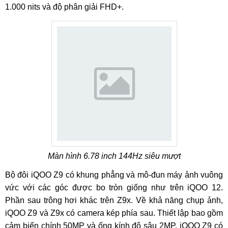
1.000 nits và độ phân giải FHD+.
Màn hình 6.78 inch 144Hz siêu mượt
Bộ đôi iQOO Z9 có khung phẳng và mô-đun máy ảnh vuông
vức với các góc được bo tròn giống như trên iQOO 12.
Phần sau trông hơi khác trên Z9x. Về khả năng chụp ảnh,
iQOO Z9 và Z9x có camera kép phía sau. Thiết lập bao gồm
cảm biến chính 50MP và ống kính độ sâu 2MP. iQOO Z9 có