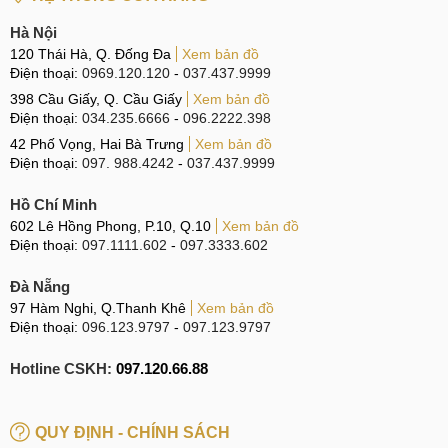
Hà Nội
120 Thái Hà, Q. Đống Đa
Xem bản đồ
Điện thoại:
0969.120.120
-
037.437.9999
398 Cầu Giấy, Q. Cầu Giấy
Xem bản đồ
Điện thoại:
034.235.6666
-
096.2222.398
42 Phố Vọng, Hai Bà Trưng
Xem bản đồ
Điện thoại:
097. 988.4242
-
037.437.9999
Hồ Chí Minh
602 Lê Hồng Phong, P.10, Q.10
Xem bản đồ
Điện thoại:
097.1111.602
-
097.3333.602
Đà Nẵng
97 Hàm Nghi, Q.Thanh Khê
Xem bản đồ
Điện thoại:
096.123.9797
-
097.123.9797
Hotline CSKH:
097.120.66.88
QUY ĐỊNH - CHÍNH SÁCH