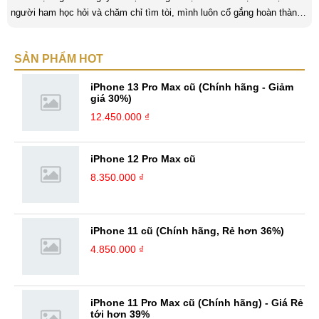
người ham học hỏi và chăm chỉ tìm tòi, mình luôn cố gắng hoàn thành
tốt công việc và phát triển bản thân. Mình mong muốn được làm việc ở
môi trường năng động, sáng tạo và với khả năng thích nghi tốt, mình
SẢN PHẨM HOT
sẽ nhận được thêm nhiều bài học cũng như kinh nghiệm quý giá. Đặc
biệt, với niềm đam mê đi du lịch đã mang lại cho mình tinh ...
iPhone 13 Pro Max cũ (Chính hãng - Giảm
giá 30%)
12.450.000 ₫
iPhone 12 Pro Max cũ
8.350.000 ₫
iPhone 11 cũ (Chính hãng, Rẻ hơn 36%)
4.850.000 ₫
iPhone 11 Pro Max cũ (Chính hãng) - Giá Rẻ
tới hơn 39%