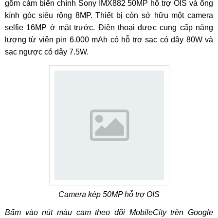
gồm cảm biến chính Sony IMX882 50MP hỗ trợ OIS và ống
kính góc siêu rộng 8MP. Thiết bị còn sở hữu một camera
selfie 16MP ở mặt trước. Điện thoại được cung cấp năng
lượng từ viên pin 6.000 mAh có hỗ trợ sạc có dây 80W và
sạc ngược có dây 7.5W.
Camera kép 50MP hỗ trợ OIS
Bấm vào nút màu cam theo dõi MobileCity trên Google