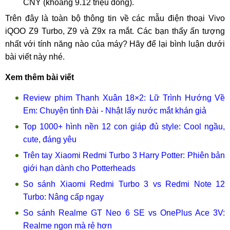
CNY (khoảng 9.12 triệu đồng).
Trên đây là toàn bộ thông tin về các mẫu điện thoại Vivo
iQOO Z9 Turbo, Z9 và Z9x ra mắt. Các bạn thấy ấn tượng
nhất với tính năng nào của máy? Hãy để lại bình luận dưới
bài viết này nhé.
Xem thêm bài viết
Review phim Thanh Xuân 18×2: Lữ Trình Hướng Về
Em: Chuyện tình Đài - Nhật lấy nước mắt khán giả
Top 1000+ hình nền 12 con giáp đủ style: Cool ngầu,
cute, đáng yêu
Trên tay Xiaomi Redmi Turbo 3 Harry Potter: Phiên bản
giới hạn dành cho Potterheads
So sánh Xiaomi Redmi Turbo 3 vs Redmi Note 12
Turbo: Nâng cấp ngay
So sánh Realme GT Neo 6 SE vs OnePlus Ace 3V:
Realme ngon mà rẻ hơn