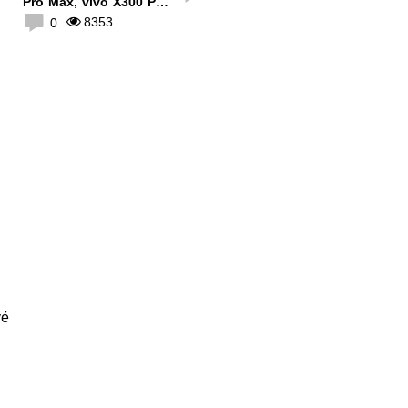
Pro Max, vivo X300 Pro
giảm giá lên tới 500K
8353
0
vẻ