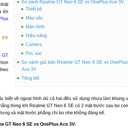
So sánh Realme GT Neo 6 SE vs OnePlus Ace 3V
nhất
Thiết kế
 lời
Màu sắc
Plus
Màn hình
Hiệu năng
 vs
Camera
Pin, sạc
e GT
So sánh giá bán Realme GT Neo 6 SE vs OnePlus
chọn
Ace 3V
theo
Tổng kết
c biệt về ngoại hình dù cả hai đều sử dụng nhựa làm khung 
phẳng trong khi Realme GT Neo 6 SE có 2 mặt trước sau bo co
 lưng và mặt trước phẳng chi bo nhẹ không đáng kể.
lme GT Neo 6 SE vs OnePlus Ace 3V: