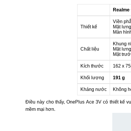
Realme 
Viền ph
Thiết kế
Mặt lưn
Màn hìn
Khung n
Chất liệu
Mặt lưn
Mặt trướ
Kích thước
162 x 75
Khối lượng
191 g
Kháng nước
Không hỗ
Điều này cho thấy, OnePlus Ace 3V có thiết kế
mềm mại hơn.