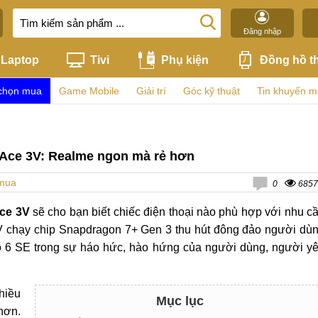
Đăng nhập
Laptop
Tivi
Phụ kiện
Đồng hồ t
chọn mua
Game Mobile
Giải trí
Góc kỹ thuật
Tin khuyến m
Ace 3V: Realme ngon mà rẻ hơn
 mua
0
6857
ce 3V
sẽ cho bạn biết chiếc điện thoại nào phù hợp với nhu c
3V chạy chip Snapdragon 7+ Gen 3 thu hút đông đảo người dù
eo 6 SE trong sự háo hức, hào hứng của người dùng, người y
hiều
Mục lục
hơn.