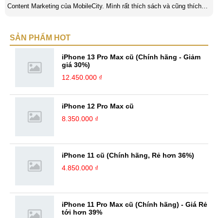
Content Marketing của MobileCity. Mình rất thích sách và cũng thích
viết nữa. Mình luôn thích viết ra những suy nghĩ, cảm nhận của bản
thân ở bất cứ khoảnh khắc nào đặc biệt để lưu giữ lại làm kỉ niệm. Với
SẢN PHẨM HOT
bản thân Đỗ Đức Sang, viết chính là gửi gắm lại những cảm xúc, cảm
nhận, đánh giá chân thực nhất của mình với một vấn đề nào ...
iPhone 13 Pro Max cũ (Chính hãng - Giảm
giá 30%)
12.450.000 ₫
iPhone 12 Pro Max cũ
8.350.000 ₫
iPhone 11 cũ (Chính hãng, Rẻ hơn 36%)
4.850.000 ₫
iPhone 11 Pro Max cũ (Chính hãng) - Giá Rẻ
tới hơn 39%