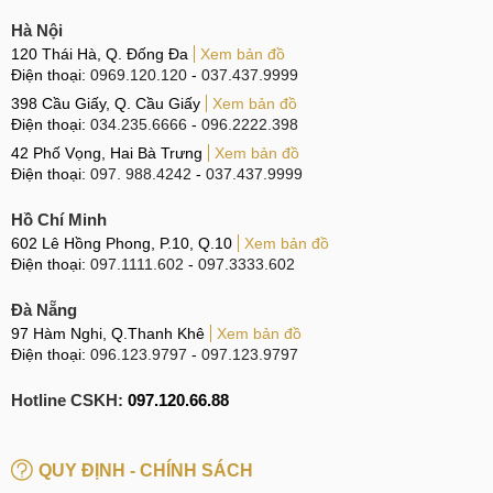
Hà Nội
120 Thái Hà, Q. Đống Đa
Xem bản đồ
Điện thoại:
0969.120.120
-
037.437.9999
398 Cầu Giấy, Q. Cầu Giấy
Xem bản đồ
Điện thoại:
034.235.6666
-
096.2222.398
42 Phố Vọng, Hai Bà Trưng
Xem bản đồ
Điện thoại:
097. 988.4242
-
037.437.9999
Hồ Chí Minh
602 Lê Hồng Phong, P.10, Q.10
Xem bản đồ
Điện thoại:
097.1111.602
-
097.3333.602
Đà Nẵng
97 Hàm Nghi, Q.Thanh Khê
Xem bản đồ
Điện thoại:
096.123.9797
-
097.123.9797
Hotline CSKH:
097.120.66.88
QUY ĐỊNH - CHÍNH SÁCH