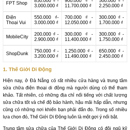
850.000 ₫ -
900.000 ₫ -
500.000 ₫ -
FPT Shop
3.000.000 ₫
11.700.000 ₫
2.250.000 ₫
Điện
550.000 ₫-
700.000 ₫ -
300.000 ₫ -
Thoại Vui
3.000.000 ₫
12.050.000 ₫
1.700.000 ₫
200.000 ₫ -
300.000 ₫ -
300.000 ₫ -
MobileCity
2.900.000 ₫
11.400.000 ₫
1.750.000 ₫
750.000 ₫ -
1.250.000 ₫ -
650.000 ₫ -
ShopDunk
3.200.000 ₫
11.490.000 ₫
2.450.000 ₫
1. Thế Giới Di Động
Hiện nay, ở Đà Nẵng có rất nhiều cửa hàng và trung tâm
sửa chữa điện thoại di động mà người dùng có thể tham
khảo. Tất nhiên, có những địa chỉ nổi tiếng với chất lượng
sửa chữa tốt và chế độ bảo hành, hậu mãi hấp dẫn, nhưng
cũng có những nơi khiến bạn phải đắn đo. Trong số nhiều
lựa chọn đó, Thế Giới Di Động luôn là một gợi ý nổi bật.
Trung tâm sửa chữa của Thế Giới Di Động có đội ngũ kỹ