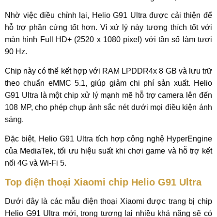
Nhờ việc điều chỉnh lại, Helio G91 Ultra được cải thiện để
hỗ trợ phần cứng tốt hơn. Vi xử lý này tương thích tốt với
màn hình Full HD+ (2520 x 1080 pixel) với tần số làm tươi
90 Hz.
Chip này có thể kết hợp với RAM LPDDR4x 8 GB và lưu trữ
theo chuẩn eMMC 5.1, giúp giảm chi phí sản xuất. Helio
G91 Ultra là một chip xử lý mạnh mẽ hỗ trợ camera lên đến
108 MP, cho phép chụp ảnh sắc nét dưới mọi điều kiện ánh
sáng.
Đặc biệt, Helio G91 Ultra tích hợp công nghệ HyperEngine
của MediaTek, tối ưu hiệu suất khi chơi game và hỗ trợ kết
nối 4G và Wi-Fi 5.
Top điện thoại Xiaomi chip Helio G91 Ultra
Dưới đây là các mẫu điện thoại Xiaomi được trang bị chip
Helio G91 Ultra mới, trong tương lai nhiều khả năng sẽ có