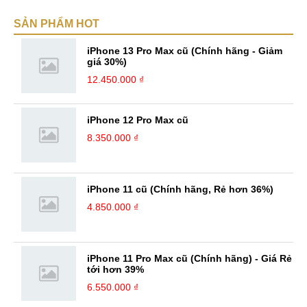
về Hi-Tech. Sự ham học vốn có sẽ đưa bản thân mình tới với nhiều sự
SẢN PHẨM HOT
hiểu biết mới mẻ và thú vị. Tinh thần tự giác và sự chuyên nghiệp là
điều mà mình đang rèn luyện và hướng tới. ...
iPhone 13 Pro Max cũ (Chính hãng - Giảm
giá 30%)
12.450.000 ₫
iPhone 12 Pro Max cũ
8.350.000 ₫
iPhone 11 cũ (Chính hãng, Rẻ hơn 36%)
4.850.000 ₫
iPhone 11 Pro Max cũ (Chính hãng) - Giá Rẻ
tới hơn 39%
6.550.000 ₫