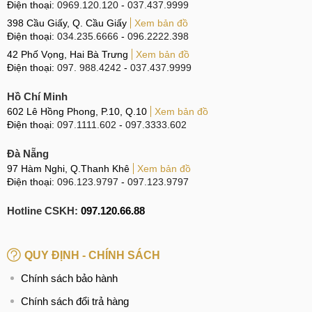
Điện thoại:
0969.120.120
-
037.437.9999
398 Cầu Giấy, Q. Cầu Giấy
Xem bản đồ
Điện thoại:
034.235.6666
-
096.2222.398
42 Phố Vọng, Hai Bà Trưng
Xem bản đồ
Điện thoại:
097. 988.4242
-
037.437.9999
Hồ Chí Minh
602 Lê Hồng Phong, P.10, Q.10
Xem bản đồ
Điện thoại:
097.1111.602
-
097.3333.602
Đà Nẵng
97 Hàm Nghi, Q.Thanh Khê
Xem bản đồ
Điện thoại:
096.123.9797
-
097.123.9797
Hotline CSKH:
097.120.66.88
QUY ĐỊNH - CHÍNH SÁCH
Chính sách bảo hành
Chính sách đổi trả hàng