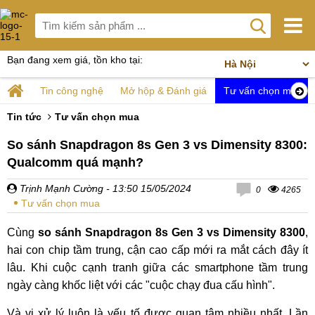
Bạn đang xem giá, tồn kho tại:
Tin công nghệ
Mở hộp & Đánh giá
Tư vấn chọn mua
Tin tức
Tư vấn chọn mua
So sánh Snapdragon 8s Gen 3 vs Dimensity 8300:
Qualcomm quá mạnh?
Trịnh Mạnh Cường
- 13:50 15/05/2024
0
4265
Tư vấn chọn mua
Cùng
so sánh Snapdragon 8s Gen 3 vs Dimensity 8300
,
hai con chip tầm trung, cận cao cấp mới ra mắt cách đây ít
lâu. Khi cuộc cạnh tranh giữa các smartphone tầm trung
ngày càng khốc liệt với các "cuộc chạy đua cấu hình".
Và vi xử lý luôn là yếu tố được quan tâm nhiều nhất. Lần