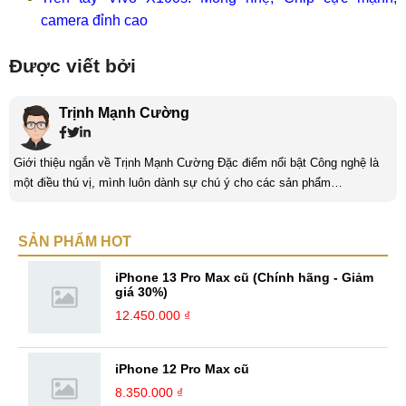
camera đỉnh cao
Được viết bởi
Trịnh Mạnh Cường
Giới thiệu ngắn về Trịnh Mạnh Cường Đặc điểm nổi bật Công nghệ là
một điều thú vị, mình luôn dành sự chú ý cho các sản phẩm
smartphone và viễn thông mới. Mình thường xuyên theo dõi và học hỏi
về Hi-Tech. Sự ham học vốn có sẽ đưa bản thân mình tới với nhiều sự
SẢN PHẨM HOT
hiểu biết mới mẻ và thú vị. Tinh thần tự giác và sự chuyên nghiệp là
điều mà mình đang rèn luyện và hướng tới. ...
iPhone 13 Pro Max cũ (Chính hãng - Giảm
giá 30%)
12.450.000 ₫
iPhone 12 Pro Max cũ
8.350.000 ₫