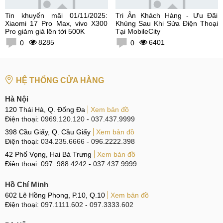
Tin khuyến mãi 01/11/2025:
Tri Ân Khách Hàng - Ưu Đãi
Xiaomi 17 Pro Max, vivo X300
Khủng Sau Khi Sửa Điện Thoại
Pro giảm giá lên tới 500K
Tại MobileCity
8285
6401
0
0
HỆ THỐNG CỬA HÀNG
Hà Nội
120 Thái Hà, Q. Đống Đa
Xem bản đồ
Điện thoại:
0969.120.120
-
037.437.9999
398 Cầu Giấy, Q. Cầu Giấy
Xem bản đồ
Điện thoại:
034.235.6666
-
096.2222.398
42 Phố Vọng, Hai Bà Trưng
Xem bản đồ
Điện thoại:
097. 988.4242
-
037.437.9999
Hồ Chí Minh
602 Lê Hồng Phong, P.10, Q.10
Xem bản đồ
Điện thoại:
097.1111.602
-
097.3333.602