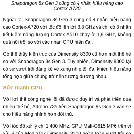
Snapdragon 8s Gen 3 cũng có 4 nhân hiệu năng cao
Cortex-A720
Ngoài ra, Snapdragon 8s Gen 3 cũng có 4 nhân hiệu năng
cao Cortex-A720 với tốc độ lên tới 3,8 GHz và chỉ có 3 nhân
tiết kiệm năng lượng Cortex-A510 chạy ở 1,8 GHz, không
quá nổi trội so với các nhân CPU hiện đại.
Có thể thấy kiến trúc của Dimensity 8300 cũ hơn một thế hệ
so với Snapdragon 8s Gen 3. Tuy nhiên, Dimensity 8300 lại
có sự vượt trội đáng kể về xung nhịp tối đa, khiến hiệu năng
tổng hợp giữa chúng trở nên tương đương nhau.
Sức mạnh GPU
Với lợi thế công nghệ lõi đã được duy trì và phát triển qua
nhiều thế hệ, Adreno 735 trên Snapdragon 8s Gen 3 vẫn sẽ
cho hiệu năng nhỉnh hơn đối thủ.
Với tốc độ xử lý chỉ 1.400 MHz, GPU Mali-G615 MP6 trên vi
xử lý của MediaTek Dimensity 8300 hoàn toàn vượt trội so