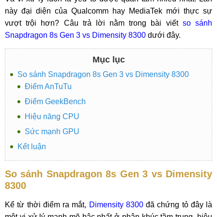
này đại diện của Qualcomm hay MediaTek mới thực sự
vượt trội hơn? Câu trả lời nằm trong bài viết
so sánh
Snapdragon 8s Gen 3 vs Dimensity 8300
dưới đây.
Mục lục
So sánh Snapdragon 8s Gen 3 vs Dimensity 8300
Điểm AnTuTu
Điểm GeekBench
Hiệu năng CPU
Sức mạnh GPU
Kết luận
So sánh Snapdragon 8s Gen 3 vs Dimensity
8300
Kể từ thời điểm ra mắt,
Dimensity 8300
đã chứng tỏ đây là
một vi xử lý mạnh mẽ bậc nhất ở phân khúc tầm trung, hiệu