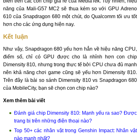
biến trên các con chip giá rẻ của MediaTek. Tuy nhiên, hiệu
năng của Mali-G57 MC2 sẽ thua kém so với GPU Adreno
610 của Snapdragon 680 một chút, do Qualcomm tối ưu tốt
hơn cho các ứng dụng hiện nay.
Kết luận
Như vậy, Snapdragon 680 yếu hơn hẳn về hiệu năng CPU,
điểm số, chỉ có GPU được cho là nhỉnh hơn con chip
Dimensity 810, nhưng trong thực tế bởi CPU chưa đủ mạnh
nên khả năng chơi game cũng sẽ yếu hơn Dimensity 810.
Trên đây là bài so sánh Dimensity 810 vs Snapdragon 680
của MobileCity, bạn sẽ chọn con chip nào?
Xem thêm bài viết
Đánh giá chip Dimensity 810: Mạnh yếu ra sao? Được
trang bị trên những điện thoại nào?
Top 50+ các nhân vật trong Genshin Impact: Nhân vật
nào mạnh nhất?