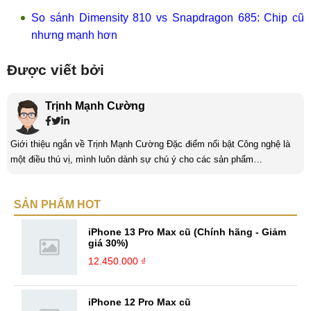
So sánh Dimensity 810 vs Snapdragon 685: Chip cũ
nhưng mạnh hơn
Được viết bởi
Trịnh Mạnh Cường
Giới thiệu ngắn về Trịnh Mạnh Cường Đặc điểm nổi bật Công nghệ là
một điều thú vị, mình luôn dành sự chú ý cho các sản phẩm
smartphone và viễn thông mới. Mình thường xuyên theo dõi và học hỏi
về Hi-Tech. Sự ham học vốn có sẽ đưa bản thân mình tới với nhiều sự
SẢN PHẨM HOT
hiểu biết mới mẻ và thú vị. Tinh thần tự giác và sự chuyên nghiệp là
điều mà mình đang rèn luyện và hướng tới. ...
iPhone 13 Pro Max cũ (Chính hãng - Giảm
giá 30%)
12.450.000 ₫
iPhone 12 Pro Max cũ