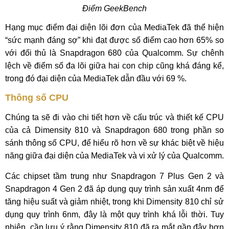
Điểm GeekBench
Hạng mục điểm đại diện lõi đơn của MediaTek đã thể hiện
“sức mạnh đáng sợ” khi đạt được số điểm cao hơn 65% so
với đối thủ là Snapdragon 680 của Qualcomm. Sự chênh
lệch về điểm số đa lõi giữa hai con chip cũng khá đáng kể,
trong đó đại diện của MediaTek dẫn đầu với 69 %.
Thông số CPU
Chúng ta sẽ đi vào chi tiết hơn về cấu trúc và thiết kế CPU
của cả Dimensity 810 và Snapdragon 680 trong phần so
sánh thông số CPU, để hiểu rõ hơn về sự khác biệt về hiệu
năng giữa đại diện của MediaTek và vi xử lý của Qualcomm.
Các chipset tầm trung như Snapdragon 7 Plus Gen 2 và
Snapdragon 4 Gen 2 đã áp dụng quy trình sản xuất 4nm để
tăng hiệu suất và giảm nhiệt, trong khi Dimensity 810 chỉ sử
dụng quy trình 6nm, đây là một quy trình khá lỗi thời. Tuy
nhiên, cần lưu ý rằng Dimensity 810 đã ra mắt gần đây hơn