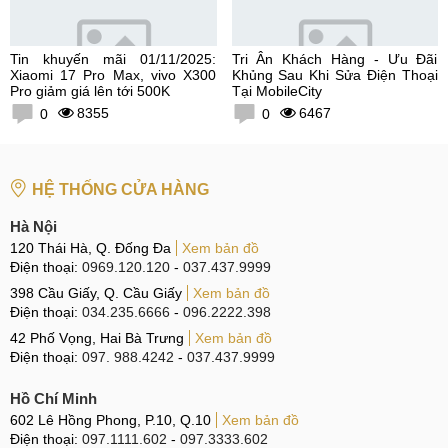
Tin khuyến mãi 01/11/2025:
Tri Ân Khách Hàng - Ưu Đãi
Xiaomi 17 Pro Max, vivo X300
Khủng Sau Khi Sửa Điện Thoại
Pro giảm giá lên tới 500K
Tại MobileCity
8355
6467
0
0
HỆ THỐNG CỬA HÀNG
Hà Nội
120 Thái Hà, Q. Đống Đa
Xem bản đồ
Điện thoại:
0969.120.120
-
037.437.9999
398 Cầu Giấy, Q. Cầu Giấy
Xem bản đồ
Điện thoại:
034.235.6666
-
096.2222.398
42 Phố Vọng, Hai Bà Trưng
Xem bản đồ
Điện thoại:
097. 988.4242
-
037.437.9999
Hồ Chí Minh
602 Lê Hồng Phong, P.10, Q.10
Xem bản đồ
Điện thoại:
097.1111.602
-
097.3333.602