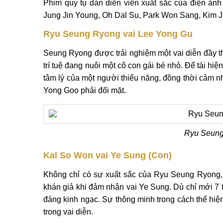
Phim quy tụ dàn diễn viên xuất sắc của điện ả
Jung Jin Young, Oh Dal Su, Park Won Sang, Kim Ju
Ryu Seung Ryong vai Lee Yong Gu
Seung Ryong được trải nghiệm một vai diễn đầy th
trí tuệ đang nuôi một cô con gái bé nhỏ. Để tái h
tâm lý của một người thiểu năng, đồng thời cảm nh
Yong Goo phải đối mặt.
Ryu Seung
Kal So Won vai Ye Sung (Con)
Không chỉ có sự xuất sắc của Ryu Seung Ryong,
khán giả khi đảm nhận vai Ye Sung. Dù chỉ mới 7 
đáng kinh ngạc. Sự thông minh trong cách thể hiệ
trong vai diễn.