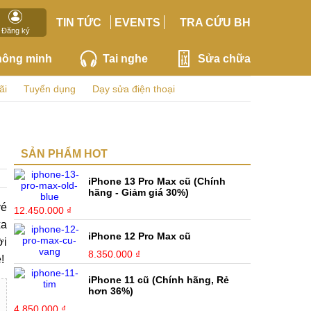
TIN TỨC
EVENTS
TRA CỨU BH
Đăng ký
hông minh
Tai nghe
Sửa chữa
ãi
Tuyển dụng
Dạy sửa điện thoại
SẢN PHẨM HOT
iPhone 13 Pro Max cũ (Chính
hãng - Giảm giá 30%)
vé
12.450.000 ₫
xa
iPhone 12 Pro Max cũ
ời
8.350.000 ₫
!
iPhone 11 cũ (Chính hãng, Rẻ
hơn 36%)
4.850.000 ₫