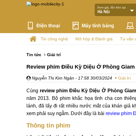
Xem giá, tồn kho tại:
Điện thoại
Máy tính bảng
Tin công nghệ
Mở hộp & Đánh giá
Tư vấn 
Tin tức
Giải trí
Review phim Điều Kỳ Diệu Ở Phòng Giam 
Nguyễn Thị Kim Ngân
- 17:58 30/03/2024
Giải trí
Cùng
review phim Điều Kỳ Diệu Ở Phòng Giam
năm 2013. Bộ phim khắc họa tình cha con thiên
lánh, đã lấy đi rất nhiều nước mắt của khán giả 
xem phải suy ngẫm. Dưới đây là bài
review phim 
Thông tin phim