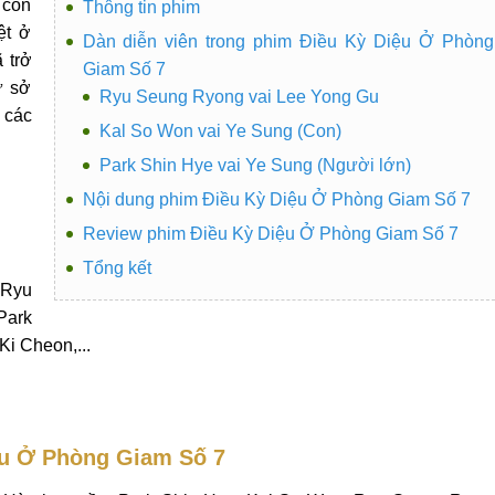
 con
Thông tin phim
ệt ở
Dàn diễn viên trong phim Điều Kỳ Diệu Ở Phòng
 trở
Giam Số 7
ứ sở
Ryu Seung Ryong vai Lee Yong Gu
 các
Kal So Won vai Ye Sung (Con)
Park Shin Hye vai Ye Sung (Người lớn)
Nội dung phim Điều Kỳ Diệu Ở Phòng Giam Số 7
Review phim Điều Kỳ Diệu Ở Phòng Giam Số 7
Tổng kết
 Ryu
Park
i Cheon,...
ệu Ở Phòng Giam Số 7