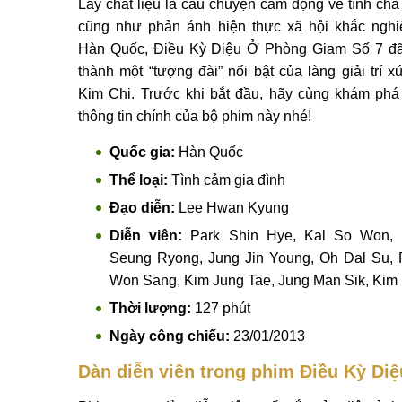
Lấy chất liệu là câu chuyện cảm động về tình cha
cũng như phản ánh hiện thực xã hội khắc nghi
Hàn Quốc, Điều Kỳ Diệu Ở Phòng Giam Số 7 đã
thành một “tượng đài” nổi bật của làng giải trí x
Kim Chi. Trước khi bắt đầu, hãy cùng khám phá
thông tin chính của bộ phim này nhé!
Quốc gia:
Hàn Quốc
Thể loại:
Tình cảm gia đình
Đạo diễn:
Lee Hwan Kyung
Diễn viên:
Park Shin Hye, Kal So Won,
Seung Ryong, Jung Jin Young, Oh Dal Su, 
Won Sang, Kim Jung Tae, Jung Man Sik, Kim K
Thời lượng:
127 phút
Ngày công chiếu:
23/01/2013
Dàn diễn viên trong phim Điều Kỳ Di