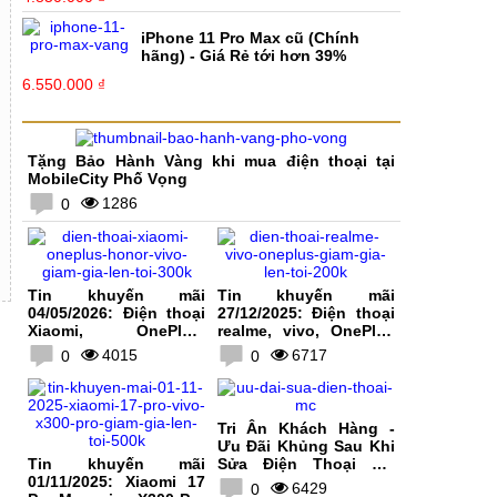
iPhone 11 Pro Max cũ (Chính
hãng) - Giá Rẻ tới hơn 39%
6.550.000 ₫
Tặng Bảo Hành Vàng khi mua điện thoại tại
MobileCity Phố Vọng
1286
0
Tin khuyến mãi
Tin khuyến mãi
04/05/2026: Điện thoại
27/12/2025: Điện thoại
Xiaomi, OnePlus,
realme, vivo, OnePlus
HONOR, vivo giảm giá
giảm giá lên tới 200K
4015
6717
0
0
lên tới 300K
Tri Ân Khách Hàng -
Ưu Đãi Khủng Sau Khi
Tin khuyến mãi
Sửa Điện Thoại Tại
01/11/2025: Xiaomi 17
MobileCity
6429
0