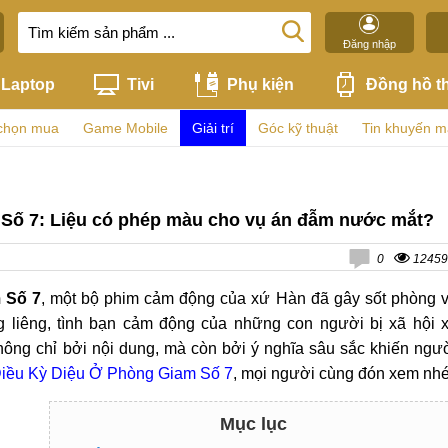
Đăng nhập
Laptop
Tivi
Phụ kiện
Đồng hồ t
chọn mua
Game Mobile
Giải trí
Góc kỹ thuật
Tin khuyến m
Số 7: Liệu có phép màu cho vụ án đẫm nước mắt?
0
12459
 Số 7
, một bộ phim cảm động của xứ Hàn đã gây sốt phòng 
g liêng, tình bạn cảm động của những con người bị xã hội 
không chỉ bởi nội dung, mà còn bởi ý nghĩa sâu sắc khiến ngư
Điều Kỳ Diệu Ở Phòng Giam Số 7
, mọi người cùng đón xem nhé
Mục lục