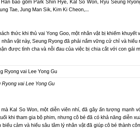
nh Hàn bao gồm Park Shin Hye, Kal So Won, Ryu Seung Ryon
ng Tae, Jung Man Sik, Kim Ki Cheon,...
ách thức khi thủ vai Yong Goo, một nhân vật bị khiếm khuyết 
iện nhân vật này, Seung Ryong đã phải nắm vững cử chỉ và hiểu 
ận được tình cha và nỗi đau của việc bị chia cắt với con gái 
 Ryong vai Lee Yong Gu
 mà Kal So Won, một diễn viên nhí, đã gây ấn tượng mạnh v
tuổi khi tham gia bộ phim, nhưng cô bé đã có khả năng diễn xu
n biểu cảm và hiểu sâu tâm lý nhân vật đã giúp cô bé thành cô