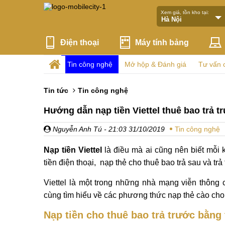
Xem giá, tồn kho tại:
Điện thoại
Máy tính bảng
Tin công nghệ
Mở hộp & Đánh giá
Tư vấn 
Tin tức
Tin công nghệ
Hướng dẫn nạp tiền Viettel thuê bao trả tr
Nguyễn Anh Tú
- 21:03 31/10/2019
Tin công nghệ
Nạp tiền Viettel
là điều mà ai cũng nên biết mỗi 
tiền điện thoại, nạp thẻ cho thuê bao trả sau và tr
Viettel là một trong những nhà mạng viễn thông 
cùng tìm hiểu về các phương thức nạp thẻ cào cho t
Nạp tiền cho thuê bao trả trước bằng