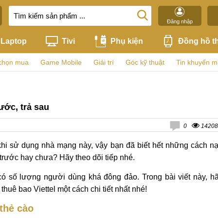
Đăng nhập
Laptop
Tivi
Phụ kiện
Đồng hồ t
chọn mua
Game Mobile
Giải trí
Góc kỹ thuật
Tin khuyến m
ước, trả sau
0
14208
khi sử dụng nhà mạng này, vậy bạn đã biết hết những cách n
ả trước hay chưa? Hãy theo dõi tiếp nhé.
có số lượng người dùng khá đông đảo. Trong bài viết này, h
huê bao Viettel một cách chi tiết nhất nhé!
 thẻ cào