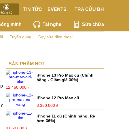
TIN TỨC
EVENTS
TRA CỨU BH
Đăng ký
hông minh
Tai nghe
Sửa chữa
ãi
Tuyển dụng
Dạy sửa điện thoại
SẢN PHẨM HOT
iPhone 13 Pro Max cũ (Chính
hãng - Giảm giá 30%)
ạp
12.450.000 ₫
iPhone 12 Pro Max cũ
ãy
8.350.000 ₫
iPhone 11 cũ (Chính hãng, Rẻ
hơn 36%)
4.850.000 ₫