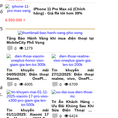
ạp
iPhone 11 Pro Max cũ (Chính
số
hãng) - Giá Rẻ tới hơn 39%
6.550.000 ₫
15
Tặng Bảo Hành Vàng khi mua điện thoại tại
MobileCity Phố Vọng
1279
0
Tin khuyến mãi
Tin khuyến mãi
04/05/2026: Điện thoại
27/12/2025: Điện thoại
Xiaomi, OnePlus,
realme, vivo, OnePlus
HONOR, vivo giảm giá
giảm giá lên tới 200K
4005
6709
0
0
lên tới 300K
uê
c.
Tri Ân Khách Hàng -
Ưu Đãi Khủng Sau Khi
Tin khuyến mãi
Sửa Điện Thoại Tại
01/11/2025: Xiaomi 17
MobileCity
6424
0