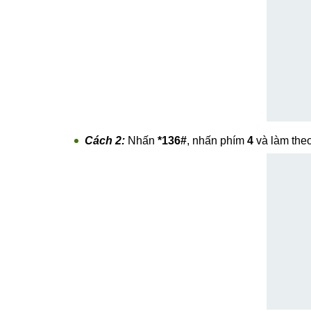
Cách 2:
Nhấn
*136#
, nhấn phím
4
và làm theo