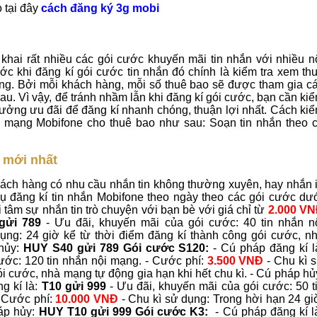
 tại đây
cách đăng ký 3g mobi
khai rất nhiều các gói cước khuyến mãi tin nhắn với nhiều n
ớc khi đăng kí gói cước tin nhắn đó chính là kiểm tra xem th
ng. Bởi mỗi khách hàng, mỗi số thuê bao sẽ được tham gia c
au. Vì vậy, để tránh nhầm lẫn khi đăng kí gói cước, bạn cần ki
ởng ưu đãi để đăng kí nhanh chóng, thuận lợi nhất. Cách ki
à mạng Mobifone cho thuê bao như sau: Soạn tin nhắn theo 
 mới nhất
ách hàng có nhu cầu nhắn tin không thường xuyên, hay nhắn 
 vụ đăng kí tin nhắn Mobifone theo ngày theo các gói cước dư
 tâm sự nhắn tin trò chuyện với bạn bè với giá chỉ từ
2.000 V
gửi 789
- Ưu đãi, khuyến mãi của gói cước: 40 tin nhắn n
ụng: 24 giờ kể từ thời điểm đăng kí thành công gói cước, n
 hủy:
HUY S40 gửi 789
Gói cước S120:
- Cú pháp đăng kí l
ước: 120 tin nhắn nội mạng. - Cước phí:
3.500 VNĐ
- Chu kì 
ói cước, nhà mạng tự động gia hạn khi hết chu kì. - Cú pháp hủ
g kí là:
T10 gửi 999
- Ưu đãi, khuyến mãi của gói cước: 50 t
- Cước phí:
10.000 VNĐ
- Chu kì sử dụng: Trong hời hạn 24 gi
háp hủy:
HUY T10 gửi 999
Gói cước K3:
- Cú pháp đăng kí l