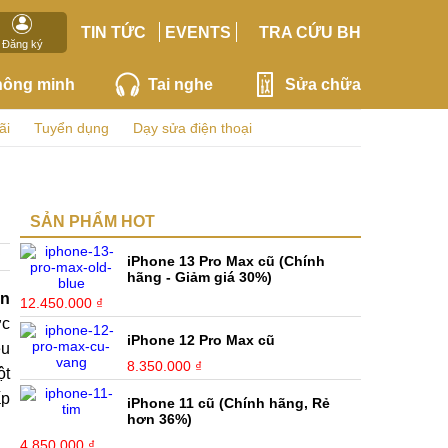
TIN TỨC
EVENTS
TRA CỨU BH
Đăng ký
hông minh
Tai nghe
Sửa chữa
ãi
Tuyển dụng
Dạy sửa điện thoại
SẢN PHẨM HOT
iPhone 13 Pro Max cũ (Chính
hãng - Giảm giá 30%)
ắn
12.450.000 ₫
ợc
iPhone 12 Pro Max cũ
ều
8.350.000 ₫
ột
ấp
iPhone 11 cũ (Chính hãng, Rẻ
hơn 36%)
4.850.000 ₫