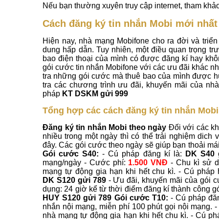
Nếu bạn thường xuyên truy cập internet, tham khảo
Cách đăng ký tin nhắn Mobi mới nhất
Hiện nay, nhà mạng Mobifone cho ra đời và triển 
dung hấp dẫn. Tuy nhiên, một điều quan trọng trư
bao điện thoại của mình có được đăng kí hay khô
gói cước tin nhắn Mobifone với các ưu đãi khác nh
tra những gói cước mà thuê bao của mình được hư
tra các chương trình ưu đãi, khuyến mãi của nh
pháp
KT DSKM
gửi
999
Tổng hợp các cách đăng ký tin nhắn Mobi
Đăng ký tin nhắn Mobi theo ngày
Đối với các kh
nhiều trong một ngày thì có thể trải nghiệm dich
đây. Các gói cước theo ngày sẽ giúp bạn thoải mái
Gói cước S40:
- Cú pháp đăng kí là:
DK S40 
mạng/ngày - Cước phí:
1.500 VNĐ
- Chu kì sử d
mạng tự động gia hạn khi hết chu kì. - Cú pháp
DK S120 gửi 789
- Ưu đãi, khuyến mãi của gói c
dụng: 24 giờ kể từ thời điểm đăng kí thành công g
HUY S120 gửi 789
Gói cước T10:
- Cú pháp đăn
nhắn nội mạng, miễn phí 100 phút gọi nội mạng. 
nhà mạng tự động gia hạn khi hết chu kì. - Cú p