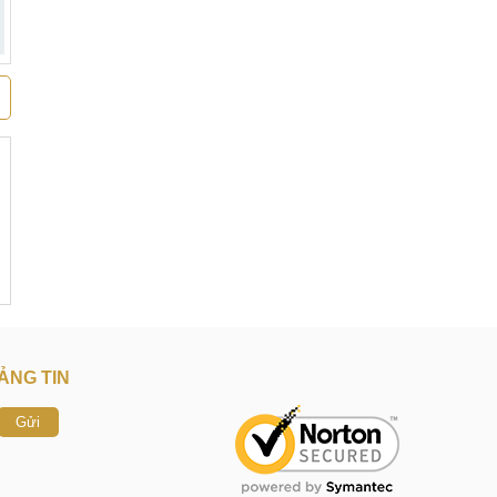
ẢNG TIN
Gửi