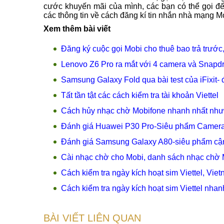
cước khuyến mãi của mình, các bạn có thể gọi đ
các thông tin về cách đăng kí tin nhắn nhà mạng M
Xem thêm bài viết
Đăng ký cuộc gọi Mobi cho thuê bao trả trước,
Lenovo Z6 Pro ra mắt với 4 camera và Snapd
Samsung Galaxy Fold qua bài test của iFixit- 
Tất tần tật các cách kiểm tra tài khoản Viettel
Cách hủy nhạc chờ Mobifone nhanh nhất nh
Đánh giá Huawei P30 Pro-Siêu phẩm Camer
Đánh giá Samsung Galaxy A80-siêu phẩm cậ
Cài nhạc chờ cho Mobi, danh sách nhạc chờ 
Cách kiểm tra ngày kích hoạt sim Viettel, Vi
Cách kiểm tra ngày kích hoạt sim Viettel nhan
BÀI VIẾT LIÊN QUAN