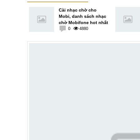
đăng ký 3G
Cài nhạc chờ cho
 nhất
Mobi, danh sách nhạc
chờ Mobifone hot nhất
3
0
4880