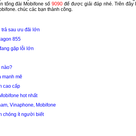
ến tổng đài Mobifone số
9090
để được giải đáp nhé.
Trên đây 
obifone. chúc các bạn thành công.
 trả sau ưu đãi lớn
ragon 855
đang gặp lỗi lớn
ư nào?
a mạnh mẽ
n cao cấp
Mobifone hot nhất
etnam, Vinaphone, Mobifone
h chóng ít người biết