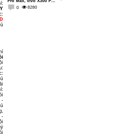
Pro Max, vivo X300 Pro
í:
giảm giá lên tới 500K
8280
0
Y
c:
NĐ
Cú
hí
ói
ội
u:
c:
cú
ãi
í:
ói
 -
ú
g,
B
-
ội
uý
ói