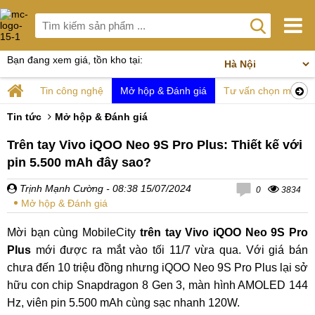
Bạn đang xem giá, tồn kho tại:
Tin công nghệ
Mở hộp & Đánh giá
Tư vấn chọn mua
Tin tức
Mở hộp & Đánh giá
Trên tay Vivo iQOO Neo 9S Pro Plus: Thiết kế với
pin 5.500 mAh đây sao?
Trịnh Mạnh Cường
- 08:38 15/07/2024
0
3834
Mở hộp & Đánh giá
Mời bạn cùng MobileCity
trên tay Vivo iQOO Neo 9S Pro
Plus
mới được ra mắt vào tối 11/7 vừa qua. Với giá bán
chưa đến 10 triệu đồng nhưng iQOO Neo 9S Pro Plus lại sở
hữu con chip Snapdragon 8 Gen 3, màn hình AMOLED 144
Hz, viên pin 5.500 mAh cùng sạc nhanh 120W.