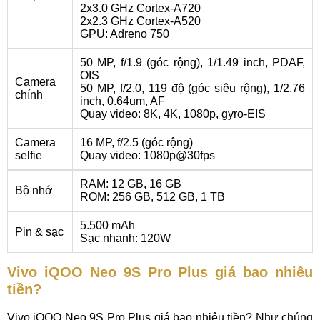
2x3.0 GHz Cortex-A720
2x2.3 GHz Cortex-A520
GPU: Adreno 750
50 MP, f/1.9 (góc rộng), 1/1.49 inch, PDAF,
OIS
Camera
50 MP, f/2.0, 119 độ (góc siêu rộng), 1/2.76
chính
inch, 0.64um, AF
Quay video: 8K, 4K, 1080p, gyro-EIS
Camera
16 MP, f/2.5 (góc rộng)
selfie
Quay video: 1080p@30fps
RAM: 12 GB, 16 GB
Bộ nhớ
ROM: 256 GB, 512 GB, 1 TB
5.500 mAh
Pin & sạc
Sạc nhanh: 120W
Vivo iQOO Neo 9S Pro Plus giá bao nhiêu
tiền?
Vivo iQOO Neo 9S Pro Plus giá bao nhiêu tiền? Như chúng