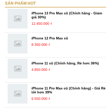
SẢN PHẨM HOT
hiểu biết mới mẻ và thú vị. Tinh thần tự giác và sự chuyên nghiệp là
điều mà mình đang rèn luyện và hướng tới. ...
iPhone 13 Pro Max cũ (Chính hãng - Giảm
giá 30%)
12.450.000 ₫
iPhone 12 Pro Max cũ
8.350.000 ₫
iPhone 11 cũ (Chính hãng, Rẻ hơn 36%)
4.850.000 ₫
iPhone 11 Pro Max cũ (Chính hãng) - Giá Rẻ
tới hơn 39%
6.550.000 ₫