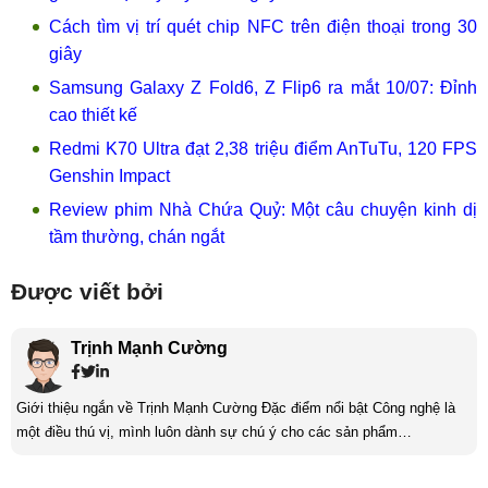
Cách tìm vị trí quét chip NFC trên điện thoại trong 30
giây
Samsung Galaxy Z Fold6, Z Flip6 ra mắt 10/07: Đỉnh
cao thiết kế
Redmi K70 Ultra đạt 2,38 triệu điểm AnTuTu, 120 FPS
Genshin Impact
Review phim Nhà Chứa Quỷ: Một câu chuyện kinh dị
tầm thường, chán ngắt
Được viết bởi
Trịnh Mạnh Cường
Giới thiệu ngắn về Trịnh Mạnh Cường Đặc điểm nổi bật Công nghệ là
một điều thú vị, mình luôn dành sự chú ý cho các sản phẩm
smartphone và viễn thông mới. Mình thường xuyên theo dõi và học hỏi
về Hi-Tech. Sự ham học vốn có sẽ đưa bản thân mình tới với nhiều sự