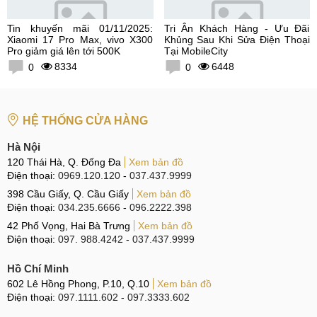
Tin khuyến mãi 01/11/2025:
Tri Ân Khách Hàng - Ưu Đãi
Xiaomi 17 Pro Max, vivo X300
Khủng Sau Khi Sửa Điện Thoại
Pro giảm giá lên tới 500K
Tại MobileCity
8334
6448
0
0
HỆ THỐNG CỬA HÀNG
Hà Nội
120 Thái Hà, Q. Đống Đa
Xem bản đồ
Điện thoại:
0969.120.120
-
037.437.9999
398 Cầu Giấy, Q. Cầu Giấy
Xem bản đồ
Điện thoại:
034.235.6666
-
096.2222.398
42 Phố Vọng, Hai Bà Trưng
Xem bản đồ
Điện thoại:
097. 988.4242
-
037.437.9999
Hồ Chí Minh
602 Lê Hồng Phong, P.10, Q.10
Xem bản đồ
Điện thoại:
097.1111.602
-
097.3333.602