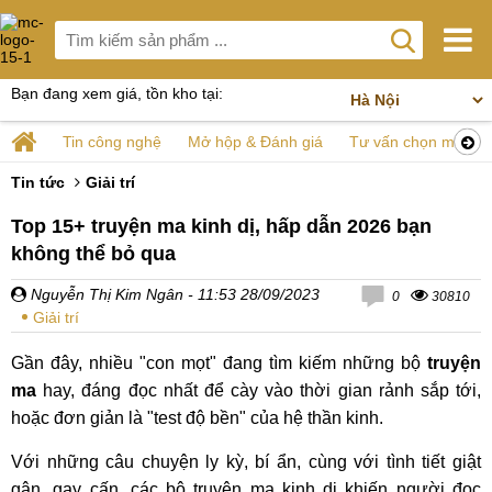
Bạn đang xem giá, tồn kho tại:
Tin công nghệ
Mở hộp & Đánh giá
Tư vấn chọn mua
Tin tức
Giải trí
Top 15+ truyện ma kinh dị, hấp dẫn 2026 bạn
không thể bỏ qua
Nguyễn Thị Kim Ngân
- 11:53 28/09/2023
0
30810
Giải trí
Gần đây, nhiều "con mọt" đang tìm kiếm những bộ
truyện
ma
hay, đáng đọc nhất để cày vào thời gian rảnh sắp tới,
hoặc đơn giản là "test độ bền" của hệ thần kinh.
Với những câu chuyện ly kỳ, bí ẩn, cùng với tình tiết giật
gân, gay cấn, các bộ truyện ma kinh dị khiến người đọc