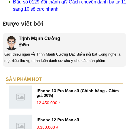
Đầu số 0129 đổi thành gì? Cách chuyển danh bạ từ 11
sang 10 số cực nhanh
Được viết bởi
Trịnh Mạnh Cường
Giới thiệu ngắn về Trịnh Mạnh Cường Đặc điểm nổi bật Công nghệ là
một điều thú vị, mình luôn dành sự chú ý cho các sản phẩm
smartphone và viễn thông mới. Mình thường xuyên theo dõi và học hỏi
về Hi-Tech. Sự ham học vốn có sẽ đưa bản thân mình tới với nhiều sự
SẢN PHẨM HOT
hiểu biết mới mẻ và thú vị. Tinh thần tự giác và sự chuyên nghiệp là
điều mà mình đang rèn luyện và hướng tới. ...
iPhone 13 Pro Max cũ (Chính hãng - Giảm
giá 30%)
12.450.000 ₫
iPhone 12 Pro Max cũ
8.350.000 ₫