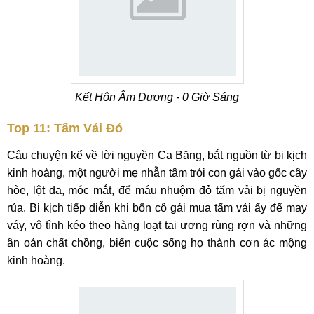
Kết Hôn Âm Dương - 0 Giờ Sáng
Top 11: Tấm Vải Đỏ
Câu chuyện kể về lời nguyền Ca Băng, bắt nguồn từ bi kịch
kinh hoàng, một người mẹ nhẫn tâm trói con gái vào gốc cây
hòe, lột da, móc mắt, để máu nhuộm đỏ tấm vải bị nguyền
rủa. Bi kịch tiếp diễn khi bốn cô gái mua tấm vải ấy để may
váy, vô tình kéo theo hàng loạt tai ương rùng rợn và những
ân oán chất chồng, biến cuộc sống họ thành cơn ác mộng
kinh hoàng.