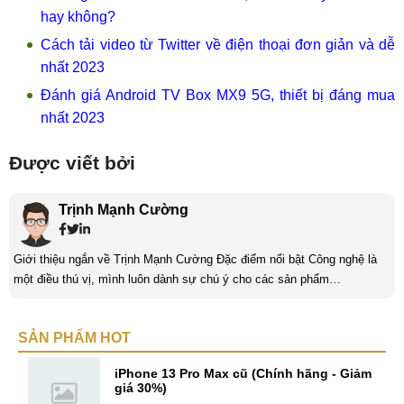
hay không?
Cách tải video từ Twitter về điện thoại đơn giản và dễ
nhất 2023
Đánh giá Android TV Box MX9 5G, thiết bị đáng mua
nhất 2023
Được viết bởi
Trịnh Mạnh Cường
Giới thiệu ngắn về Trịnh Mạnh Cường Đặc điểm nổi bật Công nghệ là
một điều thú vị, mình luôn dành sự chú ý cho các sản phẩm
smartphone và viễn thông mới. Mình thường xuyên theo dõi và học hỏi
về Hi-Tech. Sự ham học vốn có sẽ đưa bản thân mình tới với nhiều sự
SẢN PHẨM HOT
hiểu biết mới mẻ và thú vị. Tinh thần tự giác và sự chuyên nghiệp là
điều mà mình đang rèn luyện và hướng tới. ...
iPhone 13 Pro Max cũ (Chính hãng - Giảm
giá 30%)