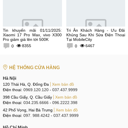
Tin khuyến mãi 01/11/2025:
Tri Ân Khách Hàng - Ưu Đãi
Xiaomi 17 Pro Max, vivo X300
Khủng Sau Khi Sửa Điện Thoại
Pro giảm giá lên tới 500K
Tại MobileCity
8355
6467
0
0
HỆ THỐNG CỬA HÀNG
Hà Nội
120 Thái Hà, Q. Đống Đa
Xem bản đồ
Điện thoại:
0969.120.120
-
037.437.9999
398 Cầu Giấy, Q. Cầu Giấy
Xem bản đồ
Điện thoại:
034.235.6666
-
096.2222.398
42 Phố Vọng, Hai Bà Trưng
Xem bản đồ
Điện thoại:
097. 988.4242
-
037.437.9999
Hồ Chí Minh