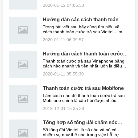
mặc dù đã được phổ biến rộng rãi vào năm
2020-01-12 04:05:30
2017, song, cho tới nay, không ít người
dùng thuê bao di động vẫn khá ...
Hướng dẫn các cách thanh toán
cước cho thuê bao trả sau Viettel
Trong bài viết sau hãy cùng tìm hiểu về
cách thanh toán cước trả sau Viettel - một
trong những nhà mạng viễn thông có số
2020-01-11 06:09:57
người sử dụng đông đảo nhất tại Việt Nam.
Hướng dẫn thanh toán cước ...
Hướng dẫn cách thanh toán cước
trả sau cho thuê bao Vinaphone
Thanh toán cước trả sau Vinaphone bằng
cách nào nhanh và tiện nhất luôn là điều
được nhiều người dùng viễn thông quan
2020-01-11 05:55:30
tâm. Dưới đây, hãy cùng điểm qua những
hình thức nạp cước thanh toán cho sim ...
Thanh toán cước trả sau Mobifone
Làm cách nào để thanh toán cước trả sau
Mobifone chính là câu hỏi được nhiều
khách hàng sử dụng dịch vụ của tổng đài
2019-12-31 15:35:38
MobiFone quan tâm tìm kiếm hiện nay.
Thực tế thì nhà mạng MobiFone đã đưa ra
...
Tổng hợp số tổng đài chăm sóc
khách hàng Viettel - Mới nhất
Số tổng đài Viettel là số nào và nó có
nhiệm vụ như thế nào trong việc hỗ trợ