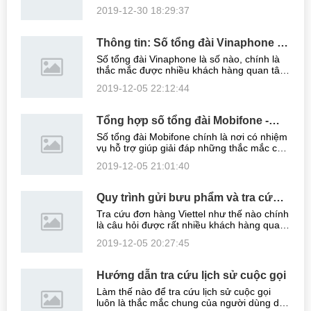
khách hàng đang dùng nhà mạng Viettel
2019-12-30 18:29:37
hoặc sắp sửa chuyển sang nhà mạng này.
Cùng chúng tôi tham khảo những thông tin
...
Thông tin: Số tổng đài Vinaphone -
CSKH chính thức 24/24
Số tổng đài Vinaphone là số nào, chính là
thắc mắc được nhiều khách hàng quan tâm
khi có nhu cầu sử dụng các dịch vụ của
2019-12-05 22:12:44
tổng đài Vinaphone. Do vậy, trong phần
thông tin được chia sẻ của bài viết ...
Tổng hợp số tổng đài Mobifone -
CSKH 24/24
Số tổng đài Mobifone chính là nơi có nhiệm
vụ hỗ trợ giúp giải đáp những thắc mắc của
khách hàng liên quan đến những dịch vụ sử
2019-12-05 21:01:40
dụng. Nó bao gồm việc kiểm tra về khuyến
mãi thuê bao như thế nào, ...
Quy trình gửi bưu phẩm và tra cứu
đơn hàng Viettel Post
Tra cứu đơn hàng Viettel như thế nào chính
là câu hỏi được rất nhiều khách hàng quan
tâm hiện nay. Do vậy trong phần thông tin
2019-12-05 20:27:45
được chia sẻ từ bài viết sau chúng tôi xin
được tư vấn giúp bạn biết ...
Hướng dẫn tra cứu lịch sử cuộc gọi
Làm thế nào để tra cứu lịch sử cuộc gọi
luôn là thắc mắc chung của người dùng di