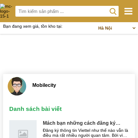
Bạn đang xem giá, tồn kho tại:
Mobilecity
Danh sách bài viết
Mách bạn những cách đăng ký
thông tin chính chủ cho thuê bao
Đăng ký thông tin Viettel như thế nào vẫn là
Viettel
điều mà rất nhiều người quan tâm. Bởi vì