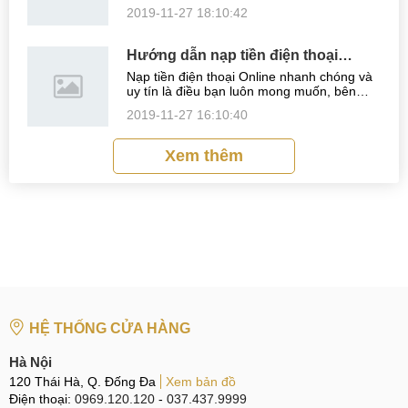
động, nhất là đối với những người thường
2019-11-27 18:10:42
xuyên sử dụng điện thoại để liên lạc và
muốn kiểm soát số lượng cuộc gọi ...
Hướng dẫn nạp tiền điện thoại
Online
Nạp tiền điện thoại Online nhanh chóng và
uy tín là điều bạn luôn mong muốn, bên
cạnh đó một số nơi còn được chiết khấu
2019-11-27 16:10:40
giảm giá? Bạn mong muốn điều này, hãy
cùng xem nội dung dưới đây nhé Đối ...
Xem thêm
HỆ THỐNG CỬA HÀNG
Hà Nội
120 Thái Hà, Q. Đống Đa
Xem bản đồ
Điện thoại:
0969.120.120
-
037.437.9999