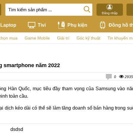
Đăng nhập
Laptop
Tivi
Phụ kiện
Đồng hồ t
chọn mua
Game Mobile
Giải trí
Góc kỹ thuật
Tin khuyến m
g smartphone năm 2022
0
2935
thông Hàn Quốc, mục tiêu đầy tham vọng của Samsung vào n
minh toàn cầu.
 dịch kéo dài có thể sẽ làm tăng doanh số bán hàng trong su