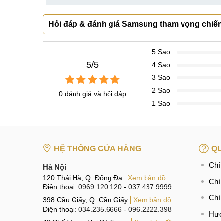
Hỏi đáp & đánh giá Samsung tham vọng chiế
5 Sao
5/5
4 Sao
3 Sao
2 Sao
0 đánh giá và hỏi đáp
1 Sao
HỆ THỐNG CỬA HÀNG
QU
Chí
Hà Nội
120 Thái Hà, Q. Đống Đa
Xem bản đồ
Chí
Điện thoại:
0969.120.120
-
037.437.9999
Chí
398 Cầu Giấy, Q. Cầu Giấy
Xem bản đồ
Điện thoại:
034.235.6666
-
096.2222.398
Hướ