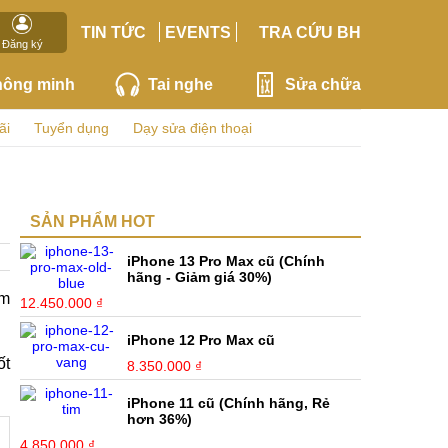
TIN TỨC
EVENTS
TRA CỨU BH
Đăng ký
hông minh
Tai nghe
Sửa chữa
ãi
Tuyển dụng
Dạy sửa điện thoại
SẢN PHẨM HOT
iPhone 13 Pro Max cũ (Chính
hãng - Giảm giá 30%)
ăm
12.450.000 ₫
iPhone 12 Pro Max cũ
ốt
8.350.000 ₫
iPhone 11 cũ (Chính hãng, Rẻ
hơn 36%)
4.850.000 ₫