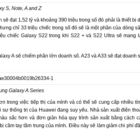
xy S, Note, A and Z
​sẽ đạt 1,52 tỷ và khoảng 390 triệu trong số đó phải là thiết bị 
ng chỉ 33 triệu chiếc trong số đó sẽ là một phần của dòng s
ệu chiếc Galaxy S22 trong khi S22 + và S22 Ultra sẽ mang l
axy A sẽ chiếm phần lớn doanh số. A23 và A33 sẽ đạt doanh 
ng Galaxy A Series
trong việc tiếp thị của mình và có thể sẽ cung cấp nhiều tí
i sự thống trị của Huawei đang suy yếu. Nhà sản xuất điện tho
àu sắc hơn và đơn giản hóa quy trình sản xuất bằng cách c
bị cầm tay tầm trung của mình. Điều này sẽ làm giảm chi phí đ