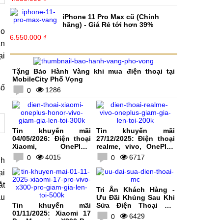
iPhone 11 Pro Max cũ (Chính
hãng) - Giá Rẻ tới hơn 39%
do
6.550.000 ₫
ản
ại
Tặng Bảo Hành Vàng khi mua điện thoại tại
MobileCity Phố Vọng
số
1286
0
Tin khuyến mãi
Tin khuyến mãi
04/05/2026: Điện thoại
27/12/2025: Điện thoại
Xiaomi, OnePlus,
realme, vivo, OnePlus
HONOR, vivo giảm giá
giảm giá lên tới 200K
4015
6717
0
0
nh
lên tới 300K
ại
ắt
Tri Ân Khách Hàng -
ầu
Ưu Đãi Khủng Sau Khi
Tin khuyến mãi
Sửa Điện Thoại Tại
01/11/2025: Xiaomi 17
MobileCity
6429
0