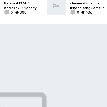
Galaxy A13 5G:
chuyền dữ liệu từ
MediaTek Dimensity
iPhone sang Samsung
700, giá 5.7 triệu đồng
0
3066
đơn giản cho mọi
0
4650
người