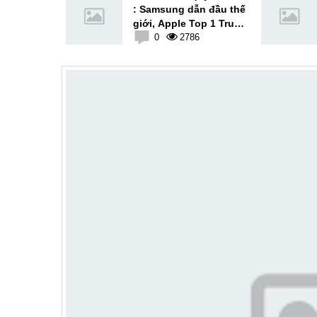
lộ ảnh thực
: Samsung dẫn đầu thế
y ra mắt
giới, Apple Top 1 Trung
5
Quốc
0
2786