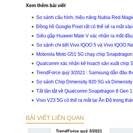
Xem thêm bài viết
So sánh cấu hình, hiệu năng Nubia Red Mag
Đồng hồ Google Pixel rất có thể sẽ ra mắt và
Siêu gập Huawei Mate V xác nhận ra mắt đầu 
So sánh chi tiết Vivo IQOO 5 và Vivo IQOO N
Motorola Moto G51 5G chạy chip Snapdragon đ
Qualcomm xác nhận kế hoạch sản xuất chip 
TrendForce quý 3/2021 : Samsung dẫn đầu thế
So sánh Chip Dimensity 920 5G và Dimensity
Tất tần tật về Qualcomm Snapdragon 8 Gen 1 
Vivo V23 5G có thể ra mắt tại Ấn Độ trong thá
BÀI VIẾT LIÊN QUAN
axy S21
TrendForce quý 3/2021