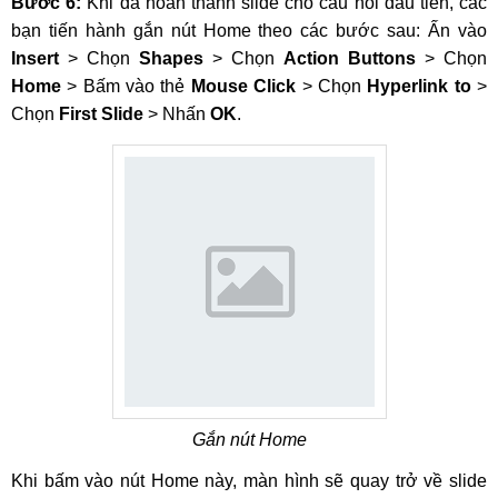
Bước 6:
Khi đã hoàn thành slide cho câu hỏi đầu tiên, các
bạn tiến hành gắn nút Home theo các bước sau: Ấn vào
Insert
> Chọn
Shapes
> Chọn
Action Buttons
> Chọn
Home
> Bấm vào thẻ
Mouse Click
> Chọn
Hyperlink to
>
Chọn
First Slide
> Nhấn
OK
.
Gắn nút Home
Khi bấm vào nút Home này, màn hình sẽ quay trở về slide