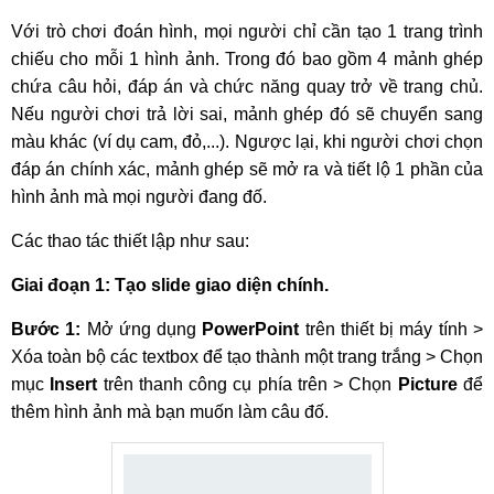
Với trò chơi đoán hình, mọi người chỉ cần tạo 1 trang trình
chiếu cho mỗi 1 hình ảnh. Trong đó bao gồm 4 mảnh ghép
chứa câu hỏi, đáp án và chức năng quay trở về trang chủ.
Nếu người chơi trả lời sai, mảnh ghép đó sẽ chuyển sang
màu khác (ví dụ cam, đỏ,...). Ngược lại, khi người chơi chọn
đáp án chính xác, mảnh ghép sẽ mở ra và tiết lộ 1 phần của
hình ảnh mà mọi người đang đố.
Các thao tác thiết lập như sau:
Giai đoạn 1: Tạo slide giao diện chính.
Bước 1:
Mở ứng dụng
PowerPoint
trên thiết bị máy tính >
Xóa toàn bộ các textbox để tạo thành một trang trắng > Chọn
mục
Insert
trên thanh công cụ phía trên > Chọn
Picture
để
thêm hình ảnh mà bạn muốn làm câu đố.