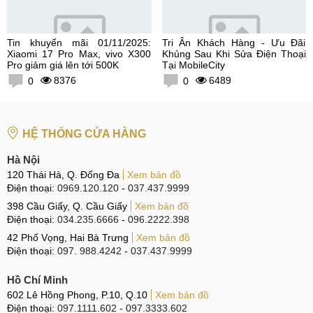
Tin khuyến mãi 01/11/2025:
Tri Ân Khách Hàng - Ưu Đãi
Xiaomi 17 Pro Max, vivo X300
Khủng Sau Khi Sửa Điện Thoại
Pro giảm giá lên tới 500K
Tại MobileCity
8376
6489
0
0
HỆ THỐNG CỬA HÀNG
Hà Nội
120 Thái Hà, Q. Đống Đa
Xem bản đồ
Điện thoại:
0969.120.120
-
037.437.9999
398 Cầu Giấy, Q. Cầu Giấy
Xem bản đồ
Điện thoại:
034.235.6666
-
096.2222.398
42 Phố Vọng, Hai Bà Trưng
Xem bản đồ
Điện thoại:
097. 988.4242
-
037.437.9999
Hồ Chí Minh
602 Lê Hồng Phong, P.10, Q.10
Xem bản đồ
Điện thoại:
097.1111.602
-
097.3333.602