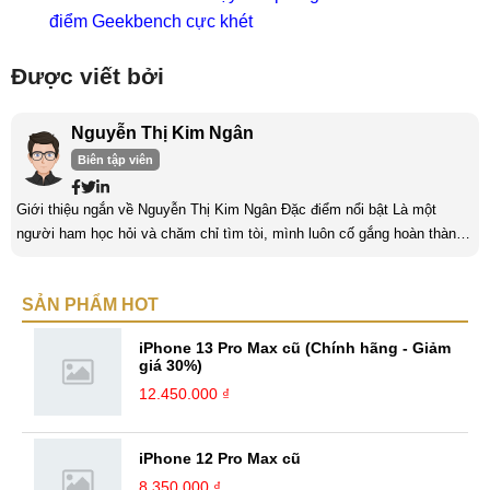
điểm Geekbench cực khét
Được viết bởi
Nguyễn Thị Kim Ngân
Biên tập viên
Giới thiệu ngắn về Nguyễn Thị Kim Ngân Đặc điểm nổi bật Là một
người ham học hỏi và chăm chỉ tìm tòi, mình luôn cố gắng hoàn thành
tốt công việc và phát triển bản thân. Mình mong muốn được làm việc ở
môi trường năng động, sáng tạo và với khả năng thích nghi tốt, mình
SẢN PHẨM HOT
sẽ nhận được thêm nhiều bài học cũng như kinh nghiệm quý giá. Đặc
biệt, với niềm đam mê đi du lịch đã mang lại cho mình tinh ...
iPhone 13 Pro Max cũ (Chính hãng - Giảm
giá 30%)
12.450.000 ₫
iPhone 12 Pro Max cũ
8.350.000 ₫