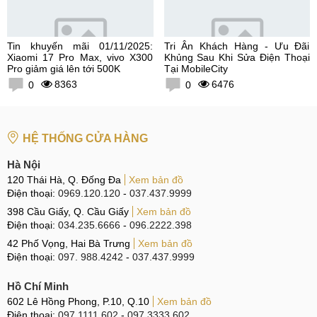
Tin khuyến mãi 01/11/2025:
Tri Ân Khách Hàng - Ưu Đãi
Xiaomi 17 Pro Max, vivo X300
Khủng Sau Khi Sửa Điện Thoại
Pro giảm giá lên tới 500K
Tại MobileCity
8363
6476
0
0
HỆ THỐNG CỬA HÀNG
Hà Nội
120 Thái Hà, Q. Đống Đa
Xem bản đồ
Điện thoại:
0969.120.120
-
037.437.9999
398 Cầu Giấy, Q. Cầu Giấy
Xem bản đồ
Điện thoại:
034.235.6666
-
096.2222.398
42 Phố Vọng, Hai Bà Trưng
Xem bản đồ
Điện thoại:
097. 988.4242
-
037.437.9999
Hồ Chí Minh
602 Lê Hồng Phong, P.10, Q.10
Xem bản đồ
Điện thoại:
097.1111.602
-
097.3333.602