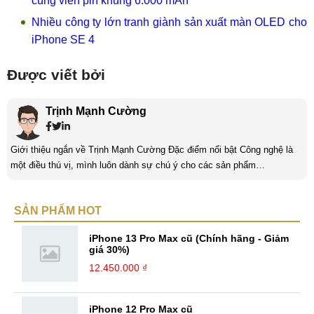
cùng viên pin khủng 6.000 mAh
Nhiều công ty lớn tranh giành sản xuất màn OLED cho
iPhone SE 4
Được viết bởi
Trịnh Mạnh Cường
Giới thiệu ngắn về Trịnh Mạnh Cường Đặc điểm nổi bật Công nghệ là
một điều thú vị, mình luôn dành sự chú ý cho các sản phẩm
smartphone và viễn thông mới. Mình thường xuyên theo dõi và học hỏi
về Hi-Tech. Sự ham học vốn có sẽ đưa bản thân mình tới với nhiều sự
SẢN PHẨM HOT
hiểu biết mới mẻ và thú vị. Tinh thần tự giác và sự chuyên nghiệp là
điều mà mình đang rèn luyện và hướng tới. ...
iPhone 13 Pro Max cũ (Chính hãng - Giảm
giá 30%)
12.450.000 ₫
iPhone 12 Pro Max cũ