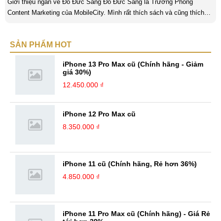
Giới thiệu ngắn về Đỗ Đức Sang Đỗ Đức Sang là Trưởng Phòng
Content Marketing của MobileCity. Mình rất thích sách và cũng thích
viết nữa. Mình luôn thích viết ra những suy nghĩ, cảm nhận của bản
thân ở bất cứ khoảnh khắc nào đặc biệt để lưu giữ lại làm kỉ niệm. Với
SẢN PHẨM HOT
bản thân Đỗ Đức Sang, viết chính là gửi gắm lại những cảm xúc, cảm
nhận, đánh giá chân thực nhất của mình với một vấn đề nào ...
iPhone 13 Pro Max cũ (Chính hãng - Giảm
giá 30%)
12.450.000 ₫
iPhone 12 Pro Max cũ
8.350.000 ₫
iPhone 11 cũ (Chính hãng, Rẻ hơn 36%)
4.850.000 ₫
iPhone 11 Pro Max cũ (Chính hãng) - Giá Rẻ