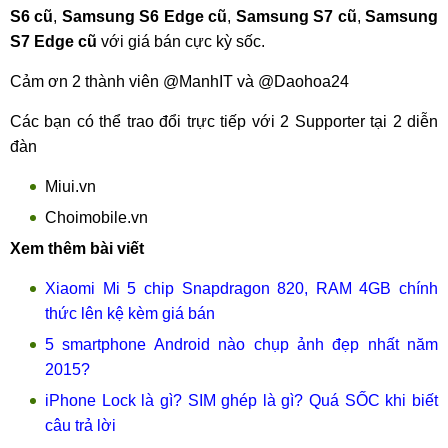
S6 cũ
,
Samsung S6 Edge cũ
,
Samsung S7 cũ
,
Samsung
S7 Edge cũ
với giá bán cực kỳ sốc.
Cảm ơn 2 thành viên @ManhIT và @Daohoa24
Các bạn có thể trao đổi trực tiếp với 2 Supporter tại 2 diễn
đàn
Miui.vn
Choimobile.vn
Xem thêm bài viết
Xiaomi Mi 5 chip Snapdragon 820, RAM 4GB chính
thức lên kệ kèm giá bán
5 smartphone Android nào chụp ảnh đẹp nhất năm
2015?
iPhone Lock là gì? SIM ghép là gì? Quá SỐC khi biết
câu trả lời