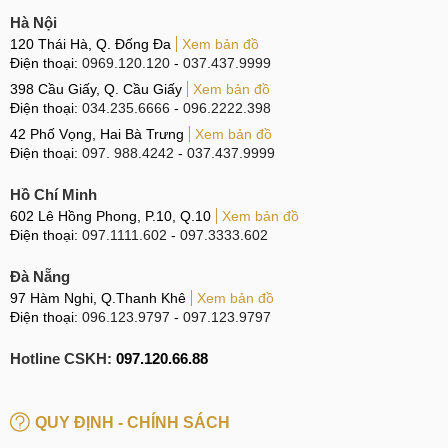
Hà Nội
120 Thái Hà, Q. Đống Đa
Xem bản đồ
Điện thoại:
0969.120.120
-
037.437.9999
398 Cầu Giấy, Q. Cầu Giấy
Xem bản đồ
Điện thoại:
034.235.6666
-
096.2222.398
42 Phố Vọng, Hai Bà Trưng
Xem bản đồ
Điện thoại:
097. 988.4242
-
037.437.9999
Hồ Chí Minh
602 Lê Hồng Phong, P.10, Q.10
Xem bản đồ
Điện thoại:
097.1111.602
-
097.3333.602
Đà Nẵng
97 Hàm Nghi, Q.Thanh Khê
Xem bản đồ
Điện thoại:
096.123.9797
-
097.123.9797
Hotline CSKH:
097.120.66.88
QUY ĐỊNH - CHÍNH SÁCH