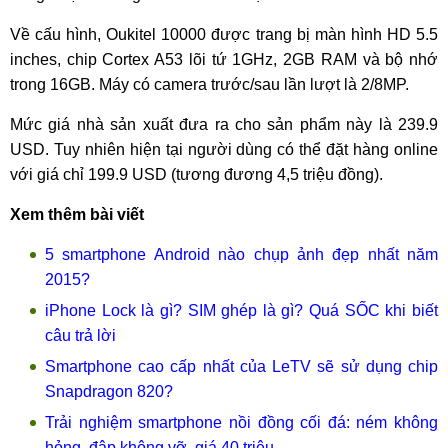
Về cấu hình, Oukitel 10000 được trang bị màn hình HD 5.5
inches, chip Cortex A53 lõi tứ 1GHz, 2GB RAM và bộ nhớ
trong 16GB. Máy có camera trước/sau lần lượt là 2/8MP.
Mức giá nhà sản xuất đưa ra cho sản phẩm này là 239.9
USD. Tuy nhiên hiện tại người dùng có thể đặt hàng online
với giá chỉ 199.9 USD (tương đương 4,5 triệu đồng).
Xem thêm bài viết
5 smartphone Android nào chụp ảnh đẹp nhất năm
2015?
iPhone Lock là gì? SIM ghép là gì? Quá SỐC khi biết
câu trả lời
Smartphone cao cấp nhất của LeTV sẽ sử dụng chip
Snapdragon 820?
Trải nghiệm smartphone nồi đồng cối đá: ném không
hỏng, đập không vỡ, giá 40 triệu