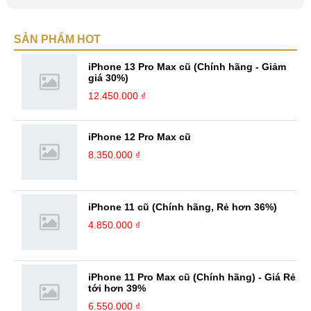
viết nữa. Mình luôn thích viết ra những suy nghĩ, cảm nhận của bản
thân ở bất cứ khoảnh khắc nào đặc biệt để lưu giữ lại làm kỉ niệm. Với
SẢN PHẨM HOT
bản thân Đỗ Đức Sang, viết chính là gửi gắm lại những cảm xúc, cảm
nhận, đánh giá chân thực nhất của mình với một vấn đề nào ...
iPhone 13 Pro Max cũ (Chính hãng - Giảm
giá 30%)
12.450.000 ₫
iPhone 12 Pro Max cũ
8.350.000 ₫
iPhone 11 cũ (Chính hãng, Rẻ hơn 36%)
4.850.000 ₫
iPhone 11 Pro Max cũ (Chính hãng) - Giá Rẻ
tới hơn 39%
6.550.000 ₫