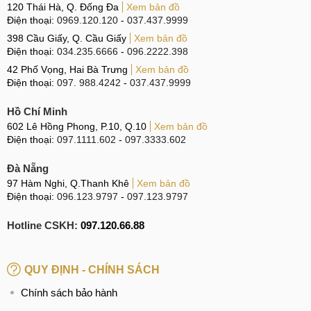
120 Thái Hà, Q. Đống Đa
Xem bản đồ
Điện thoại:
0969.120.120
-
037.437.9999
398 Cầu Giấy, Q. Cầu Giấy
Xem bản đồ
Điện thoại:
034.235.6666
-
096.2222.398
42 Phố Vọng, Hai Bà Trưng
Xem bản đồ
Điện thoại:
097. 988.4242
-
037.437.9999
Hồ Chí Minh
602 Lê Hồng Phong, P.10, Q.10
Xem bản đồ
Điện thoại:
097.1111.602
-
097.3333.602
Đà Nẵng
97 Hàm Nghi, Q.Thanh Khê
Xem bản đồ
Điện thoại:
096.123.9797
-
097.123.9797
Hotline CSKH:
097.120.66.88
QUY ĐỊNH - CHÍNH SÁCH
Chính sách bảo hành