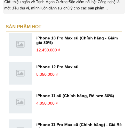
Giới thiệu ngắn về Trịnh Mạnh Cường Đặc điểm nổi bật Công nghệ là
một điều thú vị, mình luôn dành sự chú ý cho các sản phẩm
smartphone và viễn thông mới. Mình thường xuyên theo dõi và học hỏi
về Hi-Tech. Sự ham học vốn có sẽ đưa bản thân mình tới với nhiều sự
SẢN PHẨM HOT
hiểu biết mới mẻ và thú vị. Tinh thần tự giác và sự chuyên nghiệp là
điều mà mình đang rèn luyện và hướng tới. ...
iPhone 13 Pro Max cũ (Chính hãng - Giảm
giá 30%)
12.450.000 ₫
iPhone 12 Pro Max cũ
8.350.000 ₫
iPhone 11 cũ (Chính hãng, Rẻ hơn 36%)
4.850.000 ₫
iPhone 11 Pro Max cũ (Chính hãng) - Giá Rẻ