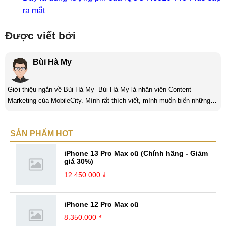
ra mắt
Được viết bởi
Bùi Hà My
Giới thiệu ngắn về Bùi Hà My Bùi Hà My là nhân viên Content
Marketing của MobileCity. Mình rất thích viết, mình muốn biến những
suy nghĩ trong đầu thành những bài viết để từ đó giúp mọi người hiểu
thêm về một vấn đề nào đó. Mình luôn cố gắng nỗ lực, lắng nghe góp ý
SẢN PHẨM HOT
của mọi người để từ đó hoàn thiện bản thân hơn. Mình luôn không
ngừng thay đổi bản thân để thích nghi với cuộc sống hiện ...
iPhone 13 Pro Max cũ (Chính hãng - Giảm
giá 30%)
12.450.000 ₫
iPhone 12 Pro Max cũ
8.350.000 ₫