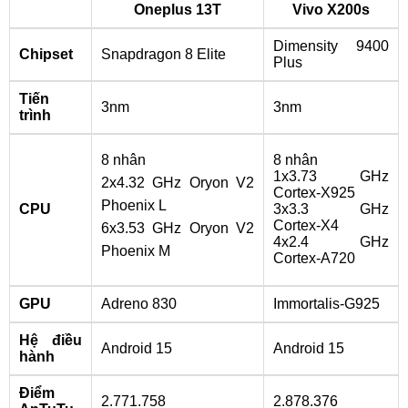
Oneplus 13T
Vivo X200s
Dimensity 9400
Chipset
Snapdragon 8 Elite
Plus
Tiến
3nm
3nm
trình
8 nhân
8 nhân
1x3.73 GHz
2x4.32 GHz Oryon V2
Cortex-X925
Phoenix L
CPU
3x3.3 GHz
Cortex-X4
6x3.53 GHz Oryon V2
4x2.4 GHz
Phoenix M
Cortex-A720
GPU
Adreno 830
Immortalis-G925
Hệ điều
Android 15
Android 15
hành
Điểm
2.771.758
2.878.376