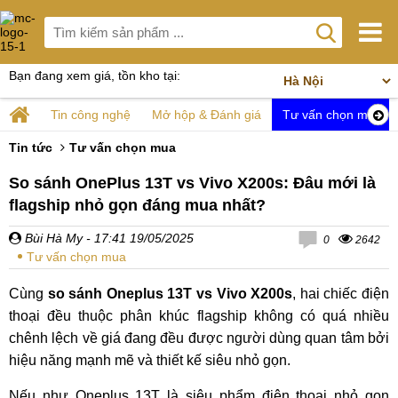
Bạn đang xem giá, tồn kho tại:
Tin công nghệ
Mở hộp & Đánh giá
Tư vấn chọn mua
Tin tức
Tư vấn chọn mua
So sánh OnePlus 13T vs Vivo X200s: Đâu mới là
flagship nhỏ gọn đáng mua nhất?
Bùi Hà My
- 17:41 19/05/2025
0
2642
Tư vấn chọn mua
Cùng
so sánh Oneplus 13T vs Vivo X200s
, hai chiếc điện
thoại đều thuộc phân khúc flagship không có quá nhiều
chênh lệch về giá đang đều được người dùng quan tâm bởi
hiệu năng mạnh mẽ và thiết kế siêu nhỏ gọn.
Nếu như Oneplus 13T là siêu phẩm điện thoại nhỏ gọn