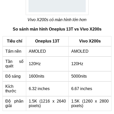
Vivo X200s có màn hình lớn hơn
So sánh màn hình Oneplus 13T vs Vivo X200s
Tiêu chí
Oneplus 13T
Vivo X200s
Tấm nền
AMOLED
AMOLED
Tần số
120Hz
120Hz
quét
Độ sáng
1600nits
5000nits
Kích
6.32 inches
6.67 inches
thước
Độ phân
1.5K (1216 x 2640
1.5K (1260 x 2800
giải
pixels)
pixels)