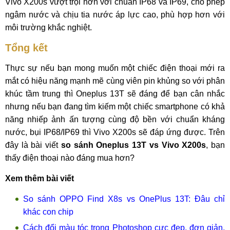
Vivo X200s vượt trội hơn với chuẩn IP68 và IP69, cho phép
ngâm nước và chịu tia nước áp lực cao, phù hợp hơn với
môi trường khắc nghiệt.
Tổng kết
Thực sự nếu bạn mong muốn một chiếc điện thoại mới ra
mắt có hiệu năng mạnh mẽ cùng viên pin khủng so với phân
khúc tầm trung thì Oneplus 13T sẽ đáng để bạn cân nhắc
nhưng nếu bạn đang tìm kiếm một chiếc smartphone có khả
năng nhiếp ảnh ấn tượng cùng độ bền với chuẩn kháng
nước, bụi IP68/IP69 thì Vivo X200s sẽ đáp ứng được. Trên
đây là bài viết
so sánh Oneplus 13T vs Vivo X200s
, bạn
thấy điện thoại nào đáng mua hơn?
Xem thêm bài viết
So sánh OPPO Find X8s vs OnePlus 13T: Đâu chỉ
khác con chip
Cách đổi màu tóc trong Photoshop cực đẹp, đơn giản,