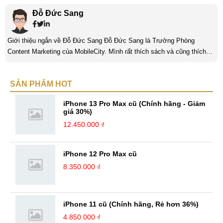
Đỗ Đức Sang
Giới thiệu ngắn về Đỗ Đức Sang Đỗ Đức Sang là Trưởng Phòng
Content Marketing của MobileCity. Mình rất thích sách và cũng thích
viết nữa. Mình luôn thích viết ra những suy nghĩ, cảm nhận của bản
thân ở bất cứ khoảnh khắc nào đặc biệt để lưu giữ lại làm kỉ niệm. Với
SẢN PHẨM HOT
bản thân Đỗ Đức Sang, viết chính là gửi gắm lại những cảm xúc, cảm
nhận, đánh giá chân thực nhất của mình với một vấn đề nào ...
iPhone 13 Pro Max cũ (Chính hãng - Giảm
giá 30%)
12.450.000 ₫
iPhone 12 Pro Max cũ
8.350.000 ₫
iPhone 11 cũ (Chính hãng, Rẻ hơn 36%)
4.850.000 ₫