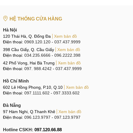
HỆ THỐNG CỬA HÀNG
Hà Nội
120 Thái Hà, Q. Đống Đa
Xem bản đồ
Điện thoại:
0969.120.120
-
037.437.9999
398 Cầu Giấy, Q. Cầu Giấy
Xem bản đồ
Điện thoại:
034.235.6666
-
096.2222.398
42 Phố Vọng, Hai Bà Trưng
Xem bản đồ
Điện thoại:
097. 988.4242
-
037.437.9999
Hồ Chí Minh
602 Lê Hồng Phong, P.10, Q.10
Xem bản đồ
Điện thoại:
097.1111.602
-
097.3333.602
Đà Nẵng
97 Hàm Nghi, Q.Thanh Khê
Xem bản đồ
Điện thoại:
096.123.9797
-
097.123.9797
Hotline CSKH:
097.120.66.88