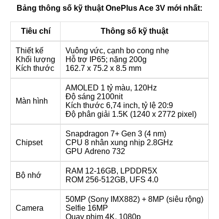
Bảng thông số kỹ thuật OnePlus Ace 3V mới nhất:
Tiêu chí
Thông số kỹ thuật
Thiết kế
Vuông vức, cạnh bo cong nhẹ
Khối lượng
Hỗ trợ IP65; nặng 200g
Kích thước
162.7 x 75.2 x 8.5 mm
AMOLED 1 tỷ màu, 120Hz
Độ sáng 2100nit
Màn hình
Kích thước 6,74 inch, tỷ lệ 20:9
Độ phân giải 1.5K (1240 x 2772 pixel)
Snapdragon 7+ Gen 3 (4 nm)
Chipset
CPU 8 nhân xung nhịp 2.8GHz
GPU Adreno 732
RAM 12-16GB, LPDDR5X
Bộ nhớ
ROM 256-512GB, UFS 4.0
50MP (Sony IMX882) + 8MP (siêu rộng)
Camera
Selfie 16MP
Quay phim 4K, 1080p