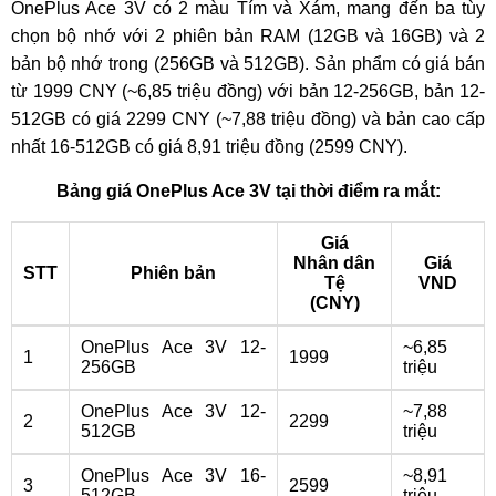
OnePlus Ace 3V có 2 màu Tím và Xám, mang đến ba tùy
chọn bộ nhớ với 2 phiên bản RAM (12GB và 16GB) và 2
bản bộ nhớ trong (256GB và 512GB). Sản phẩm có giá bán
từ 1999 CNY (~6,85 triệu đồng) với bản 12-256GB, bản 12-
512GB có giá 2299 CNY (~7,88 triệu đồng) và bản cao cấp
nhất 16-512GB có giá 8,91 triệu đồng (2599 CNY).
Bảng giá OnePlus Ace 3V tại thời điểm ra mắt:
Giá
Nhân dân
Giá
STT
Phiên bản
Tệ
VND
(CNY)
OnePlus Ace 3V 12-
~6,85
1
1999
256GB
triệu
OnePlus Ace 3V 12-
~7,88
2
2299
512GB
triệu
OnePlus Ace 3V 16-
~8,91
3
2599
512GB
triệu