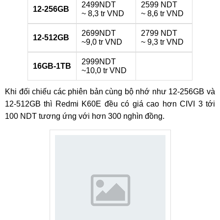
2499NDT
2599 NDT
12-256GB
~ 8,3 tr VND
~ 8,6 tr VND
2699NDT
2799 NDT
12-512GB
~9,0 tr VND
~ 9,3 tr VND
2999NDT
16GB-1TB
~10,0 tr VND
Khi đối chiếu các phiên bản cùng bộ nhớ như 12-256GB và
12-512GB thì Redmi K60E đều có giá cao hơn CIVI 3 tới
100 NDT tương ứng với hơn 300 nghìn đồng.