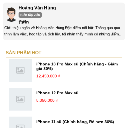
Hoàng Văn Hùng
Biên tập viên
Giới thiệu ngắn về Hoàng Văn Hùng Đặc điểm nổi bật: Thông qua qua
trình làm việc, học tập và tích lũy, tôi nhận thấy mình có những điểm
nổi bật như sau: Tinh thần cầu tiến, ham học hỏi, chịu áp lực cao. Luôn
luôn học tập không ngừng để trau dồi kiến thức phục vụ công việc. Khả
SẢN PHẨM HOT
năng làm việc độc lập, làm việc nhóm tốt. Yêu thích chạy bộ, nghe
sách nói,... Kinh nghiệm: Tôi đã có ...
iPhone 13 Pro Max cũ (Chính hãng - Giảm
giá 30%)
12.450.000 ₫
iPhone 12 Pro Max cũ
8.350.000 ₫
iPhone 11 cũ (Chính hãng, Rẻ hơn 36%)