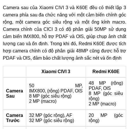
Camera sau của Xiaomi CIVI 3 và K60E đều có thiết lập 3
camera phía sau đa chức năng với một cảm biến chính góc
rộng, một camera góc siêu rộng và một ống kính macro.
Camera chính của CICI 3 có độ phân giải 50MP sử dụng
cảm biến IMX800, hỗ trợ PDAF và OIS, giúp chụp ảnh chất
lượng cao và ổn định. Trong khi đó, Redmi K60E được tích
hợp camera chính có độ phân giải 48MP cũng được hỗ trợ
PDAF và OIS, đảm bảo chất lượng ảnh sắc nét và ổn định
Xiaomi CIVI 3
Redmi K60E
48 MP (rộng)
50 MP,
PDAF, OIS
Camera
IMX800, (rộng) PDAF, OIS
8 MP (góc siêu
Sau
8 MP (góc siêu rộng)
rộng)
2 MP (macro)
2 MP (macro)
Camera
32 MP (góc rộng), AF
20 MP (góc
Trước
32 MP (góc siêu rộng)
rộng)