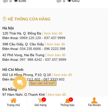
8286
6402
0
0
HỆ THỐNG CỬA HÀNG
Hà Nội
120 Thái Hà, Q. Đống Đa
Xem bản đồ
Điện thoại:
0969.120.120
-
037.437.9999
398 Cầu Giấy, Q. Cầu Giấy
Xem bản đồ
Điện thoại:
034.235.6666
-
096.2222.398
42 Phố Vọng, Hai Bà Trưng
Xem bản đồ
Điện thoại:
097. 988.4242
-
037.437.9999
Hồ Chí Minh
602 Lê Hồng Phong, P.10, Q.10
Xem bản đồ
Điện thoại:
097.1111.602
-
097.3333.602
Bạn cần hỗ trợ?
Đà Nẵng
97 Hàm Nghi, Q.Thanh Khê
Xem bản đồ
Điện thoại:
096.123.9797
-
097.123.9797
0
0
Trang chủ
Giỏ hàng
Thông báo
Tài khoản