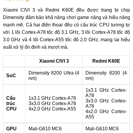
Xiaomi CIVI 3 và Redmi K60E đều được trang bị chip
Dimensity đảm bảo khả năng chơi game nặng và hiệu năng
mạnh mẽ. Cả hai điện thoại đều có cấu trúc CPU tương tự
với 1 lõi Cortex-A78 tốc độ 3.1 GHz, 3 lõi Cortex-A78 tốc độ
3.0 GHz và 4 lõi Cortex-A55 tốc độ 2.0 GHz, mang lại hiệu
suất xử lý ổn định và mượt mà.
Xiaomi CIVI 3
Redmi K60E
Dimensity 8200 Ultra (4
Dimensity 8200 (4
SoC
nm)
nm)
1x3.1 GHz Cortex-
A78
Cấu
1x3.1 GHz Cortex-A78
3x3.0 GHz Cortex-
trúc
3x3.0 GHz Cortex-A78
A78
CPU
4x2.0 GHz Cortex-A55
4x2.0 GHz Cortex-
A55
GPU
Mali-G610 MC6
Mali-G610 MC6