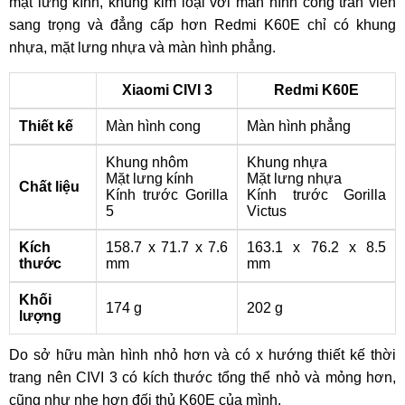
mặt lưng kính, khung kim loại với màn hình cong tràn viền
sang trọng và đẳng cấp hơn Redmi K60E chỉ có khung
nhựa, mặt lưng nhựa và màn hình phẳng.
Xiaomi CIVI 3
Redmi K60E
Thiết kế
Màn hình cong
Màn hình phẳng
Khung nhôm
Khung nhựa
Mặt lưng kính
Mặt lưng nhựa
Chất liệu
Kính trước Gorilla
Kính trước Gorilla
5
Victus
Kích
158.7 x 71.7 x 7.6
163.1 x 76.2 x 8.5
thước
mm
mm
Khối
174 g
202 g
lượng
Do sở hữu màn hình nhỏ hơn và có x hướng thiết kế thời
trang nên CIVI 3 có kích thước tổng thể nhỏ và mỏng hơn,
cũng như nhẹ hơn đối thủ K60E của mình.