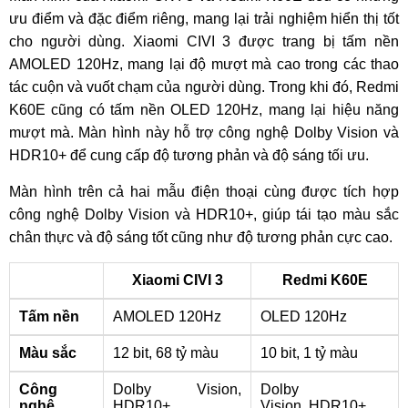
ưu điểm và đặc điểm riêng, mang lại trải nghiệm hiển thị tốt
cho người dùng. Xiaomi CIVI 3 được trang bị tấm nền
AMOLED 120Hz, mang lại độ mượt mà cao trong các thao
tác cuộn và vuốt chạm của người dùng. Trong khi đó, Redmi
K60E cũng có tấm nền OLED 120Hz, mang lại hiệu năng
mượt mà. Màn hình này hỗ trợ công nghệ Dolby Vision và
HDR10+ để cung cấp độ tương phản và độ sáng tối ưu.
Màn hình trên cả hai mẫu điện thoại cùng được tích hợp
công nghệ Dolby Vision và HDR10+, giúp tái tạo màu sắc
chân thực và độ sáng tốt cũng như độ tương phản cực cao.
Xiaomi CIVI 3
Redmi K60E
Tấm nền
AMOLED 120Hz
OLED 120Hz
Màu sắc
12 bit, 68 tỷ màu
10 bit, 1 tỷ màu
Công
Dolby Vision,
Dolby
nghệ
HDR10+
Vision, HDR10+