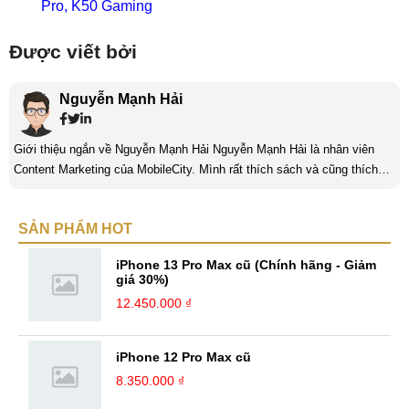
Pro, K50 Gaming
Được viết bởi
Nguyễn Mạnh Hải
Giới thiệu ngắn về Nguyễn Mạnh Hải Nguyễn Mạnh Hải là nhân viên
Content Marketing của MobileCity. Mình rất thích sách và cũng thích
viết nữa. Mình luôn thích viết ra những suy nghĩ, cảm nhận của bản
thân ở bất cứ khoảnh khắc nào đặc biệt để lưu giữ lại làm kỉ niệm. Với
SẢN PHẨM HOT
bản thân Nguyễn Mạnh Hải, viết chính là gửi gắm lại những cảm xúc,
cảm nhận, đánh giá chân thực nhất của mình với một vấn đề ...
iPhone 13 Pro Max cũ (Chính hãng - Giảm
giá 30%)
12.450.000 ₫
iPhone 12 Pro Max cũ
8.350.000 ₫