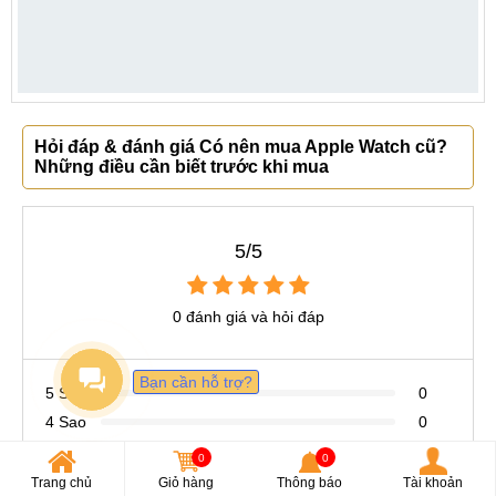
Hỏi đáp & đánh giá Có nên mua Apple Watch cũ?
Những điều cần biết trước khi mua
5/5
0 đánh giá và hỏi đáp
Bạn cần hỗ trợ?
5 Sao
0
4 Sao
0
3 Sao
0
0
0
2 Sao
0
Trang chủ
Giỏ hàng
Thông báo
Tài khoản