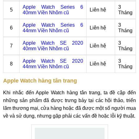
Apple Watch Series 6
3
5
Liên hệ
40mm Viền Nhôm cũ
Tháng
Apple Watch Series 6
3
6
Liên hệ
44mm Viền Nhôm cũ
Tháng
Apple Watch SE 2020
3
7
Liên hệ
40mm Viền Nhôm cũ
Tháng
Apple Watch SE 2020
3
8
Liên hệ
44mm Viền Nhôm cũ
Tháng
Apple Watch hàng tân trang
Khi nhắc đến Apple Watch hàng tân trang, ta đề cập đến
những sản phẩm đã được trưng bày tại các hội thảo, triển
lãm thương mại, cửa hàng hoặc đã được một số người mua
về và sử dụng, nhưng gặp phải các vấn đề hoặc lỗi kỹ thuật.