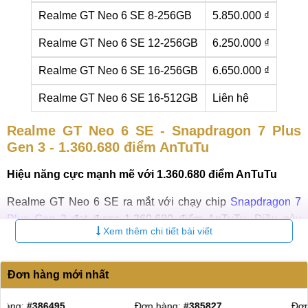
Realme GT Neo 6 SE 8-256GB
5.850.000 ₫
Realme GT Neo 6 SE 12-256GB
6.250.000 ₫
Realme GT Neo 6 SE 16-256GB
6.650.000 ₫
Realme GT Neo 6 SE 16-512GB
Liên hệ
Realme GT Neo 6 SE - Snapdragon 7 Plus
Gen 3 - 1.360.680 điểm AnTuTu
Hiệu năng cực mạnh mẽ với 1.360.680 điểm AnTuTu
Realme GT Neo 6 SE ra mắt với chạy chip
Snapdragon 7
Plus Gen 3
đạt được 1.360.680 điểm AnTuTu. Điều này
Xem thêm chi tiết bài viết
mang đến khả năng xử lý mọi tác vụ vô cùng nhanh chóng
và mượt mà.
Đơn hàng mới nhất
Có thể nói, đây là con chip cạnh tranh trực tiếp với
Dimensity 8300 của nhà MediaTek, Snapdragon 8 Gen 2
Đơn hàng:
#385244
Đơn hàng:
#384396