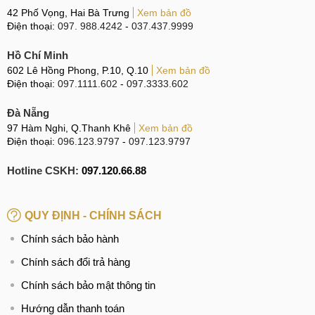
camera selfie. Với diện tích hiển thị lớn 111,7cm² chiếm tới
42 Phố Vọng, Hai Bà Trưng
Xem bản đồ
91,8% tổng thể mặt trước mang đến sự hiện đại, cao cấp và
Điện thoại:
097. 988.4242
-
037.437.9999
đảm bảo trải nghiệm hình ảnh mãn nhãn cho người dùng.
Hồ Chí Minh
602 Lê Hồng Phong, P.10, Q.10
Xem bản đồ
Điện thoại:
097.1111.602
-
097.3333.602
Realme GT Neo 6 SE có cạnh viền phẳng độ dày 8,7mm
Đà Nẵng
Tuy có độ dày 8,7mm với với thiết kế bo cong, người dùng
97 Hàm Nghi, Q.Thanh Khê
Xem bản đồ
sẽ cảm thấy chiếc máy không bị dày. Việc trang bị bộ vỏ
Điện thoại:
096.123.9797
-
097.123.9797
nhựa có thể làm cho độ bền của máy không ấn tượng
nhưng bù lại, Realme GT Neo 6 SE sẽ có khả năng thu, bắt
Hotline CSKH:
097.120.66.88
sóng tốt hơn. Đặc biệt, khối lượng sản phẩm cũng nhẹ hơn.
Màu sắc sang trọng, thanh lịch
QUY ĐỊNH - CHÍNH SÁCH
Chính sách bảo hành
Realme GT Neo 6 SE sở hữu mặt lưng giả kính sang trọng
cùng khung viền nhựa được sơn đông màu với mặt lưng.
Chính sách đổi trả hàng
Sản phẩm cung cấp 2 màu sắc sang trọng và thanh lịch.
Chính sách bảo mật thông tin
Hướng dẫn thanh toán