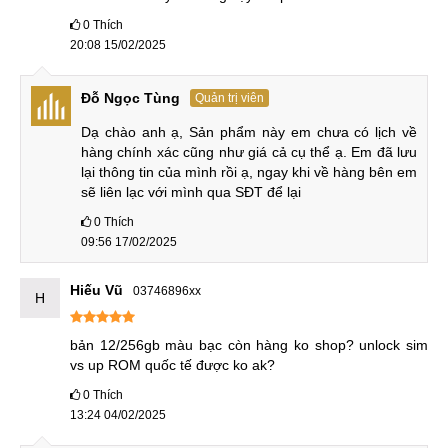
UFS 3.1 trên GT Neo 5 SE.
0
Thích
20:08 15/02/2025
Realme GT Neo 6 SE vs Realme GT Neo 6
Sở hữu thiết kế y trang GT Neo 6, GT Neo 6 SE chỉ không
Đỗ Ngọc Tùng
Quản trị viên
có khả năng kháng nước IP65. Không chỉ có thiết kế giống,
Dạ chào anh ạ, Sản phẩm này em chưa có lịch về 
mà chất lượng màn hình hiển thị, camera và viên pin đều
hàng chính xác cũng như giá cả cụ thể ạ. Em đã lưu 
giống với bản GT Neo 6 cao cấp hơn. Điểm thua thiệt
lại thông tin của mình rồi ạ, ngay khi về hàng bên em 
sẽ liên lạc với mình qua SĐT để lại
của GT Neo 6 SE chỉ là hiệu năng, tốc độ sạc mà thôi.
0
Thích
09:56 17/02/2025
Realme GT Neo 6 SE vs Realme GT Neo 6
Hiếu Vũ
03746896xx
H
Như vậy, GT Neo 6 SE không hề thua kém nhiều so với
người anh GT Neo 6 của nó. Với giá rẻ hơn, GT Neo 6 SE
bản 12/256gb màu bạc còn hàng ko shop? unlock sim 
mới thật sự đáng mua, bởi hiệu năng của Snapdragon 7
vs up ROM quốc tế được ko ak?
Plus Gen 3 của nó không kém nhiều so với Snapdragon 8s
0
Thích
Gen 3 của GT Neo 6.
13:24 04/02/2025
Đánh giá Realme GT Neo 6 SE