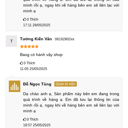
phiên bản gồm: 8-256GB, 12-256GB, 16-256GB và 16-
mình rồi ạ, ngay khi về hàng bên em sẽ liên lạc với 
512GB.
mình ạ
0
Thích
17:11 28/05/2025
Realme GT Neo 6 SE có RAM 8-16GB; bộ nhớ trong 256-
512GB
Tưởng Kiến Văn
08192802xx
T
Với chuẩn bộ nhớ cao nhất hiện nay, RAM LPDDR5X và bộ
nhớ trong UFS 4.0 giúp cho Realme GT Neo 6 SE có tốc độ
Baog có hành vậy shop
xử lý, mở ứng dụng nhanh hơn bộ nhớ của bản tiền nhiệm
0
Thích
rất nhiều. Điều này giúp người dùng có trải nghiệm trong
11:05 25/05/2025
nhiều năm mà không lo thiết bị có tình trạng chạy chậm.
So sánh Realme GT Neo 6 SE
Đỗ Ngọc Tùng
Quản trị viên
Dạ chào anh ạ, Sản phẩm này bên em đang trong 
Cùng so sánh Realme GT Neo 6 SE vs thế hệ tiền nhiệm và
quá trình về hàng ạ. Em đã lưu lại thông tin của 
người anh GT Neo 6 xem nó có điểm gì nổi bật hơn không
mình rồi ạ, ngay khi về hàng bên em sẽ liên lạc với 
nhé!
mình ạ
Realme GT Neo 6 SE vs Realme GT Neo 5 SE
0
Thích
18:57 25/05/2025