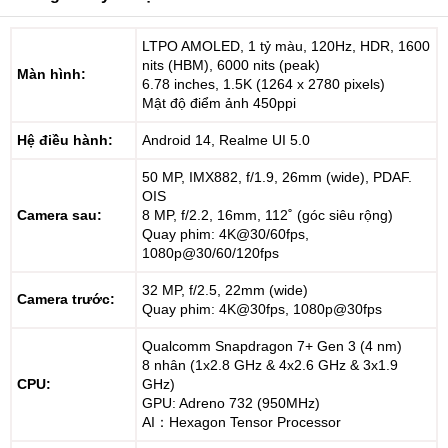
LTPO AMOLED, 1 tỷ màu, 120Hz, HDR, 1600
nits (HBM), 6000 nits (peak)
Màn hình:
6.78 inches, 1.5K (1264 x 2780 pixels)
Mật độ điểm ảnh 450ppi
Hệ điều hành:
Android 14, Realme UI 5.0
50 MP, IMX882, f/1.9, 26mm (wide), PDAF.
OIS
Camera sau:
8 MP, f/2.2, 16mm, 112˚ (góc siêu rộng)
Quay phim: 4K@30/60fps,
1080p@30/60/120fps
32 MP, f/2.5, 22mm (wide)
Camera trước:
Quay phim: 4K@30fps, 1080p@30fps
Qualcomm Snapdragon 7+ Gen 3 (4 nm)
8 nhân (1x2.8 GHz & 4x2.6 GHz & 3x1.9
CPU:
GHz)
GPU: Adreno 732 (950MHz)
AI：Hexagon Tensor Processor