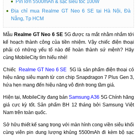
Pin lớn 5500mAh & sạc siêu tốc 100W
Địa chỉ mua Realme GT Neo 6 SE tại Hà Nội, Đà
Nẵng, Tp HCM
Mẫu
Realme GT Neo 6 SE
5G được ra mắt nhằm nhắm tới
kế hoạch thành công của tiền nhiệm. Vậy chiếc điện thoại
phải có những yếu tố nào để hoàn thành sứ mệnh? Hãy
cùng MobileCity tìm hiểu nhé!
Chiếc
Realme GT Neo 6 SE
5G là sản phẩm điện thoại có
hiệu năng siêu mạnh từ con chip Snapdragon 7 Plus Gen 3,
hứa hẹn mang đến hiệu năng vô định trong tầm giá.
Hiện tại, MobileCity đang bán
Samsung A36
5G Chính hãng
giá cực kỳ tốt. Sản phẩm BH 12 tháng bởi Samsung Việt
Nam trên toàn quốc.
Sở hữu thiết kế sang trọng với màn hình cong viền siêu khối
cùng viên pin dung lượng khủng 5500mAh đi kèm bộ sạc