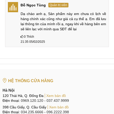
Đỗ Ngọc Tùng
Quản trị viên
MobileCity xin đưa ra phân tích để người dùng có thêm
Dạ chào anh ạ, Sản phẩm này em chưa có lịch về 
thông tin chi tiết về Realme GT Neo 6 SE, sau khi có trải
hàng chính xác cũng như giá cả cụ thể ạ. Em đã lưu 
nghiệm thực tế như sau.
lại thông tin của mình rồi ạ, ngay khi về hàng bên em 
sẽ liên lạc với mình qua SĐT để lại
Thiết kế bo cong, màn hình cong cao cấp
0
Thích
Realme GT Neo 6 SE sở hữu thiết kế được kế thừa từ
21:35 05/02/2025
Redmi GT5 Pro một sản phẩm cao cấp của hãng. Với 2 mặt
lưng và mặt trước bo tron tràn về 2 cạnh bên kết hợp với
khung phẳng giúp thiết bị có vẻ vừa cứng cáp vừa hiện đại.
Realme GT Neo 6 SE có thiết kế cao cấp với mặt lưng và
HỆ THỐNG CỬA HÀNG
màn hình cong
Hà Nội
Phần cụm camera phẳng với các ống kích tách riêng tạo
120 Thái Hà, Q. Đống Đa
Xem bản đồ
nên sự tinh tế, tối giản mà vẫn rất bắt mắt. Mặt trước của
Điện thoại:
0969.120.120
-
037.437.9999
Realme GT Neo 6 SE được bao phủ bởi màn hình cong tràn
398 Cầu Giấy, Q. Cầu Giấy
Xem bản đồ
viền 2 cạnh bên sử dụng lỗ đục ở giữa cạnh trên để đặt
Điện thoại:
034.235.6666
-
096.2222.398