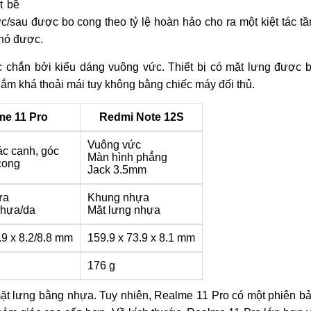
t bề
c/sau được bo cong theo tỷ lệ hoàn hảo cho ra một kiệt tác t
 nó được.
c chắn bởi kiểu dáng vuông vức. Thiết bị có mặt lưng được 
ắm khá thoải mái tuy không bằng chiếc máy đối thủ.
me 11 Pro
Redmi Note 12S
Vuông vức
ác cạnh, góc
Màn hình phẳng
cong
Jack 3.5mm
ựa
Khung nhựa
nhựa/da
Mặt lưng nhựa
.9 x 8.2/8.8 mm
159.9 x 73.9 x 8.1 mm
176 g
mặt lưng bằng nhựa. Tuy nhiên, Realme 11 Pro có một phiên b