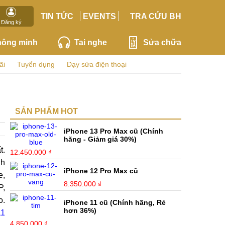
TIN TỨC
EVENTS
TRA CỨU BH
Đăng ký
hông minh
Tai nghe
Sửa chữa
ãi
Tuyển dụng
Dạy sửa điện thoại
SẢN PHẨM HOT
iPhone 13 Pro Max cũ (Chính
hãng - Giảm giá 30%)
t.
12.450.000 ₫
nh
iPhone 12 Pro Max cũ
e,
8.350.000 ₫
P,
o.
iPhone 11 cũ (Chính hãng, Rẻ
hơn 36%)
11
4.850.000 ₫