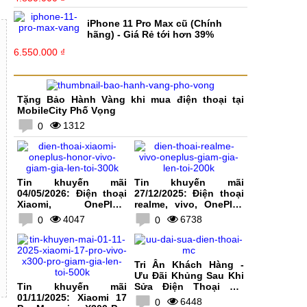
iPhone 11 Pro Max cũ (Chính
hãng) - Giá Rẻ tới hơn 39%
6.550.000 ₫
Tặng Bảo Hành Vàng khi mua điện thoại tại
MobileCity Phố Vọng
1312
0
Tin khuyến mãi
Tin khuyến mãi
04/05/2026: Điện thoại
27/12/2025: Điện thoại
Xiaomi, OnePlus,
realme, vivo, OnePlus
HONOR, vivo giảm giá
giảm giá lên tới 200K
4047
6738
0
0
lên tới 300K
Tri Ân Khách Hàng -
Ưu Đãi Khủng Sau Khi
Tin khuyến mãi
Sửa Điện Thoại Tại
01/11/2025: Xiaomi 17
MobileCity
6448
0