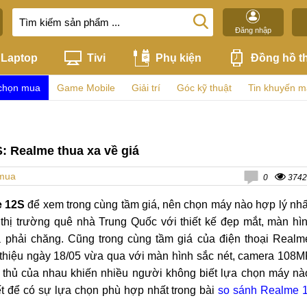
Đăng nhập
Laptop
Tivi
Phụ kiện
Đồng hồ t
chọn mua
Game Mobile
Giải trí
Góc kỹ thuật
Tin khuyến m
: Realme thua xa về giá
 mua
0
3742
e 12S
để xem trong cùng tầm giá, nên chọn máy nào hợp lý nhấ
 thị trường quê nhà Trung Quốc với thiết kế đẹp mắt, màn hì
 phải chăng. Cũng trong cùng tầm giá của điện thoại Realm
hiệu ngày 18/05 vừa qua với màn hình sắc nét, camera 108M
ối thủ của nhau khiến nhiều người không biết lựa chọn máy nà
iết để có sự lựa chọn phù hợp nhất trong bài
so sánh Realme 