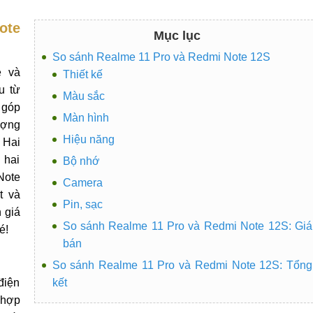
ote
Mục lục
So sánh Realme 11 Pro và Redmi Note 12S
e và
Thiết kế
u từ
Màu sắc
 góp
Màn hình
ượng
Hiệu năng
 Hai
 hai
Bộ nhớ
Note
Camera
t và
Pin, sạc
 giá
So sánh Realme 11 Pro và Redmi Note 12S: Giá
é!
bán
So sánh Realme 11 Pro và Redmi Note 12S: Tổng
điện
kết
 hợp