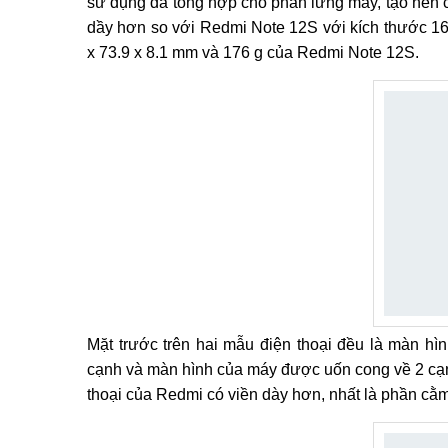
sử dụng da tổng hợp cho phần lưng máy, tạo nên 
dầy hơn so với Redmi Note 12S với kích thước 161
x 73.9 x 8.1 mm và 176 g của Redmi Note 12S.
Mặt trước trên hai mẫu điện thoại đều là màn hì
cạnh và màn hình của máy được uốn cong về 2 cạnh
thoại của Redmi có viền dày hơn, nhất là phần cằm 