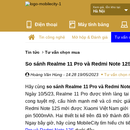
Xem giá, tồn kho tại:
Điện thoại
Máy tính bảng
Tin công nghệ
Mở hộp & Đánh giá
Tư vấn 
Tin tức
Tư vấn chọn mua
So sánh Realme 11 Pro và Redmi Note 12S
Hoàng Văn Hùng
- 14:28 19/05/2023
Tư vấn chọn
Hãy cùng
so sánh Realme 11 Pro và Redmi Not
Ngày 10/5/23, Realme 11 Pro được trình làng tại
cong tuyệt mỹ, cấu hình mạnh mẽ và có mức giá
Redmi Note 12S mới được Xiaomi Việt Nam giới t
pin 5000mAh. Hai thiết bị kể trên đã trở thành đ
Ngay bây giờ, hãy cùng MobileCity tìm hiểu chi t