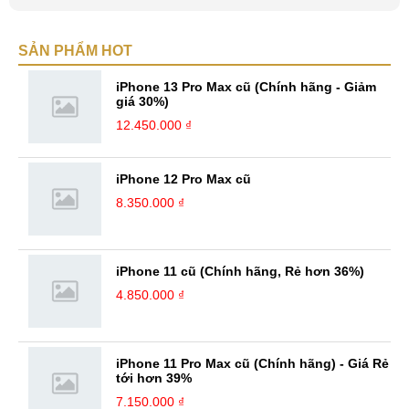
thân là người không giỏi ăn nói nên có lẽ vì vậy mà bản thân có phần ít
nói. Thích đến những nơi đông người nhưng không hay bắt chuyện và
SẢN PHẨM HOT
không thích sự ồn ào. Về sở thích, mình thích nghe nhạc, tìm hiểu về
công nghệ và đặc biệt là thích viết và ...
iPhone 13 Pro Max cũ (Chính hãng - Giảm
giá 30%)
12.450.000 ₫
iPhone 12 Pro Max cũ
8.350.000 ₫
iPhone 11 cũ (Chính hãng, Rẻ hơn 36%)
4.850.000 ₫
iPhone 11 Pro Max cũ (Chính hãng) - Giá Rẻ
tới hơn 39%
7.150.000 ₫