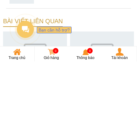
BÀI VIẾT LIÊN QUAN
Bạn cần hỗ trợ?
0
0
Trang chủ
Giỏ hàng
Thông báo
Tài khoản
POCO F5 Series ra mắt ngày
Google Pixel Fold ra mắt
9/5/2023: Chip siêu mạnh
ngày 10/05/2023: Chip
Tensor G2
0
4869
0
2626