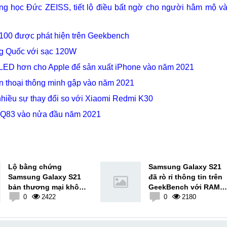
ng học Đức ZEISS, tiết lộ điều bất ngờ cho người hâm mộ v
100 được phát hiện trên Geekbench
ung Quốc với sạc 120W
LED hơn cho Apple để sản xuất iPhone vào năm 2021
ện thoại thông minh gập vào năm 2021
 nhiều sự thay đổi so với Xiaomi Redmi K30
G Q83 vào nửa đầu năm 2021
Lộ bằng chứng
Samsung Galaxy S21
Samsung Galaxy S21
đã rò rỉ thông tin trên
bản thương mại không
GeekBench với RAM
có củ và cáp sạc theo
0
2422
8GB và Snapdragon
0
2180
máy
888