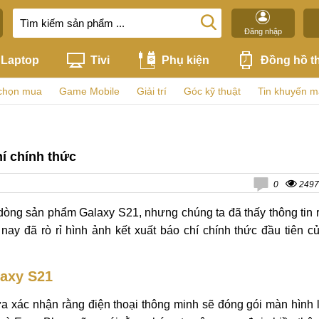
Đăng nhập
Laptop
Tivi
Phụ kiện
Đồng hồ t
chọn mua
Game Mobile
Giải trí
Góc kỹ thuật
Tin khuyến m
í chính thức
0
2497
dòng sản phẩm Galaxy S21, nhưng chúng ta đã thấy thông tin 
ay đã rò rỉ hình ảnh kết xuất báo chí chính thức đầu tiên c
axy S21
nữa xác nhận rằng điện thoại thông minh sẽ đóng gói màn hình 