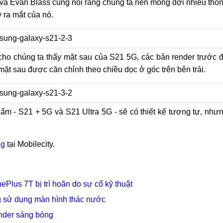
và Evan Blass cũng nói rằng chúng ta nên mong đợi nhiều thô
y ra mắt của nó.
cho chúng ta thấy mặt sau của S21 5G, các bản render trước 
 mặt sau được căn chỉnh theo chiều dọc ở góc trên bên trái.
ẩm - S21 + 5G và S21 Ultra 5G - sẽ có thiết kế tương tự, như
ng
tại Mobilecity.
Plus 7T bị trì hoãn do sự cố kỹ thuật
ng sử dụng màn hình thác nước
nder sáng bóng