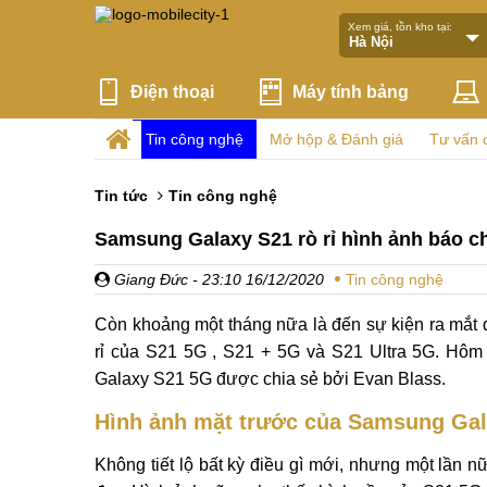
Xem giá, tồn kho tại:
Điện thoại
Máy tính bảng
Tin công nghệ
Mở hộp & Đánh giá
Tư vấn 
Tin tức
Tin công nghệ
Samsung Galaxy S21 rò rỉ hình ảnh báo ch
Giang Đức
- 23:10 16/12/2020
Tin công nghệ
Còn khoảng một tháng nữa là đến sự kiện ra mắt 
rỉ của S21 5G , S21 + 5G và S21 Ultra 5G. Hôm n
Galaxy S21 5G được chia sẻ bởi Evan Blass.
Hình ảnh mặt trước của Samsung Gal
Không tiết lộ bất kỳ điều gì mới, nhưng một lần 