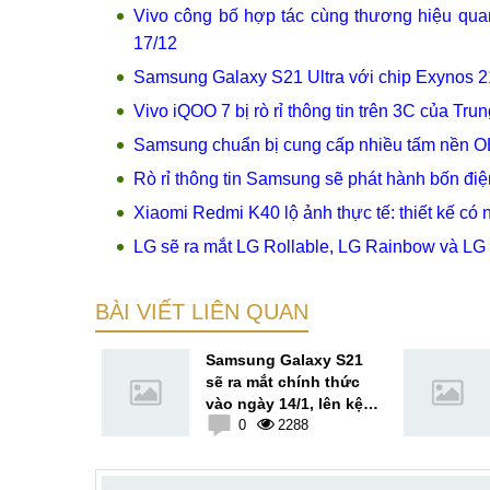
Vivo công bố hợp tác cùng thương hiệu qua
17/12
Samsung Galaxy S21 Ultra với chip Exynos 2
Vivo iQOO 7 bị rò rỉ thông tin trên 3C của Tr
Samsung chuẩn bị cung cấp nhiều tấm nền O
Rò rỉ thông tin Samsung sẽ phát hành bốn đi
Xiaomi Redmi K40 lộ ảnh thực tế: thiết kế có
LG sẽ ra mắt LG Rollable, LG Rainbow và L
BÀI VIẾT LIÊN QUAN
axy S21
Samsung Galaxy S21
g tin trên
sẽ ra mắt chính thức
với RAM
vào ngày 14/1, lên kệ
pdragon
0
vào 29/1 tới
0
2288