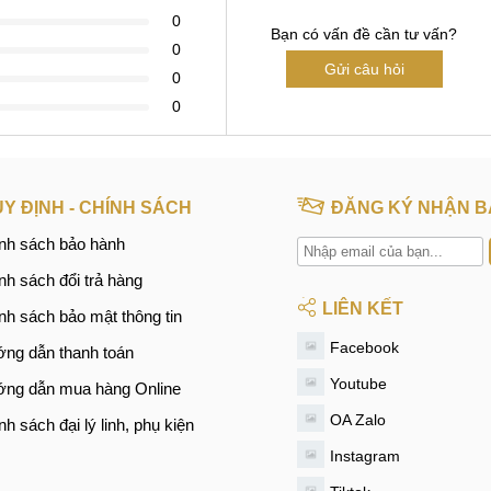
0
Bạn có vấn đề cần tư vấn?
0
Gửi câu hỏi
0
0
Y ĐỊNH - CHÍNH SÁCH
ĐĂNG KÝ NHẬN B
nh sách bảo hành
nh sách đổi trả hàng
LIÊN KẾT
nh sách bảo mật thông tin
Facebook
ng dẫn thanh toán
Youtube
ng dẫn mua hàng Online
OA Zalo
nh sách đại lý linh, phụ kiện
Instagram