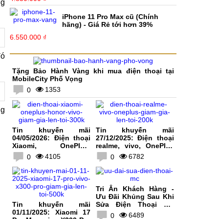
ng
iPhone 11 Pro Max cũ (Chính
hãng) - Giá Rẻ tới hơn 39%
6.550.000 ₫
đó
Tặng Bảo Hành Vàng khi mua điện thoại tại
MobileCity Phố Vọng
1353
0
ng
Tin khuyến mãi
Tin khuyến mãi
04/05/2026: Điện thoại
27/12/2025: Điện thoại
Xiaomi, OnePlus,
realme, vivo, OnePlus
HONOR, vivo giảm giá
giảm giá lên tới 200K
4105
6782
0
0
lên tới 300K
Tri Ân Khách Hàng -
Ưu Đãi Khủng Sau Khi
Tin khuyến mãi
Sửa Điện Thoại Tại
01/11/2025: Xiaomi 17
MobileCity
6489
0