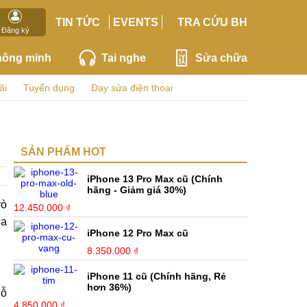
TIN TỨC
EVENTS
TRA CỨU BH
Đăng ký
hông minh
Tai nghe
Sửa chữa
ãi
Tuyển dụng
Dạy sửa điện thoại
SẢN PHẨM HOT
iPhone 13 Pro Max cũ (Chính
hãng - Giảm giá 30%)
rò
12.450.000 ₫
ủa
iPhone 12 Pro Max cũ
8.350.000 ₫
iPhone 11 cũ (Chính hãng, Rẻ
hơn 36%)
lỗ
4.850.000 ₫