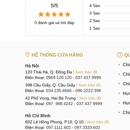
5/5
4 Sao
3 Sao
2 Sao
0 đánh giá và hỏi đáp
1 Sao
HỆ THỐNG CỬA HÀNG
QU
Chí
Hà Nội
120 Thái Hà, Q. Đống Đa
Xem bản đồ
Chí
Điện thoại:
0969.120.120
-
037.437.9999
Chí
398 Cầu Giấy, Q. Cầu Giấy
Xem bản đồ
Điện thoại:
034.235.6666
-
096.2222.398
Hướ
42 Phố Vọng, Hai Bà Trưng
Xem bản đồ
Hướ
Điện thoại:
097. 988.4242
-
037.437.9999
Chí
Hồ Chí Minh
602 Lê Hồng Phong, P.10, Q.10
Xem bản đồ
Điện thoại:
097.1111.602
-
097.3333.602