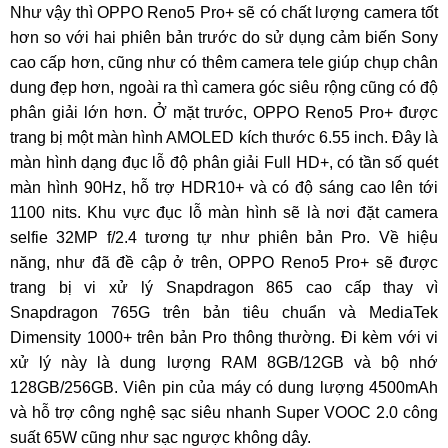
Như vậy thì OPPO Reno5 Pro+ sẽ có chất lượng camera tốt
hơn so với hai phiên bản trước do sử dụng cảm biến Sony
cao cấp hơn, cũng như có thêm camera tele giúp chụp chân
dung đẹp hơn, ngoài ra thì camera góc siêu rộng cũng có độ
phân giải lớn hơn. Ở mặt trước, OPPO Reno5 Pro+ được
trang bị một màn hình AMOLED kích thước 6.55 inch. Đây là
màn hình dạng đục lỗ độ phân giải Full HD+, có tần số quét
màn hình 90Hz, hỗ trợ HDR10+ và có độ sáng cao lên tới
1100 nits. Khu vực đục lỗ màn hình sẽ là nơi đặt camera
selfie 32MP f/2.4 tương tự như phiên bản Pro. Về hiệu
năng, như đã đề cập ở trên, OPPO Reno5 Pro+ sẽ được
trang bị vi xử lý Snapdragon 865 cao cấp thay vì
Snapdragon 765G trên bản tiêu chuẩn và MediaTek
Dimensity 1000+ trên bản Pro thông thường. Đi kèm với vi
xử lý này là dung lượng RAM 8GB/12GB và bộ nhớ
128GB/256GB. Viên pin của máy có dung lượng 4500mAh
và hỗ trợ công nghệ sạc siêu nhanh Super VOOC 2.0 công
suất 65W cũng như sạc ngược không dây.