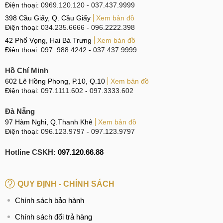
Điện thoại:
0969.120.120
-
037.437.9999
398 Cầu Giấy, Q. Cầu Giấy
Xem bản đồ
Điện thoại:
034.235.6666
-
096.2222.398
42 Phố Vọng, Hai Bà Trưng
Xem bản đồ
Điện thoại:
097. 988.4242
-
037.437.9999
Hồ Chí Minh
602 Lê Hồng Phong, P.10, Q.10
Xem bản đồ
Điện thoại:
097.1111.602
-
097.3333.602
Đà Nẵng
97 Hàm Nghi, Q.Thanh Khê
Xem bản đồ
Điện thoại:
096.123.9797
-
097.123.9797
Hotline CSKH:
097.120.66.88
QUY ĐỊNH - CHÍNH SÁCH
Chính sách bảo hành
Chính sách đổi trả hàng