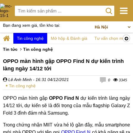
Bạn đang xem giá, tồn kho tại:
Tin công nghệ
Mở hộp & Đánh giá
Tư vấn chọn mua
Tin tức
Tin công nghệ
OPPO màn hình gập OPPO Find N dự kiến trình
làng ngày 14/12 tới
Lê Anh Minh
- 16:31 04/12/2021
0
3345
Tin công nghệ
OPPO màn hình gập
OPPO Find N
dự kiến trình làng ngày
14/12 tới, dự kiến sẽ là đối trọng của mẫu flagship Galaxy Z
Fold 3 đình đám nhà Samsung.
Trong chứng nhận MIIT vừa hé lộ gần đây, mẫu smartphone
mới nhà OPPO với tên gọi
OPPO Find N
có khả năng sẽ ra