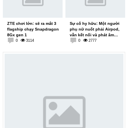
ZTE chơi lớn: sẽ ra mắt 3
Sự cố hy hữu: Một người
flagship chạy Snapdragon
phụ nữ nuốt phải Airpod,
8Gx gen 1
vẫn kết nối và phát âm
0
3114
thanh trong dạ dày
0
2777