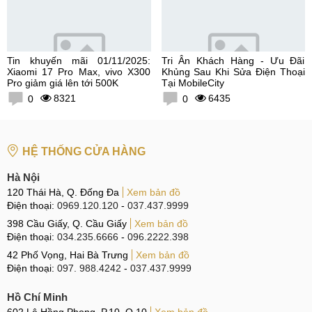
Tin khuyến mãi 01/11/2025:
Tri Ân Khách Hàng - Ưu Đãi
Xiaomi 17 Pro Max, vivo X300
Khủng Sau Khi Sửa Điện Thoại
Pro giảm giá lên tới 500K
Tại MobileCity
8321
6435
0
0
HỆ THỐNG CỬA HÀNG
Hà Nội
120 Thái Hà, Q. Đống Đa
Xem bản đồ
Điện thoại:
0969.120.120
-
037.437.9999
398 Cầu Giấy, Q. Cầu Giấy
Xem bản đồ
Điện thoại:
034.235.6666
-
096.2222.398
42 Phố Vọng, Hai Bà Trưng
Xem bản đồ
Điện thoại:
097. 988.4242
-
037.437.9999
Hồ Chí Minh
602 Lê Hồng Phong, P.10, Q.10
Xem bản đồ