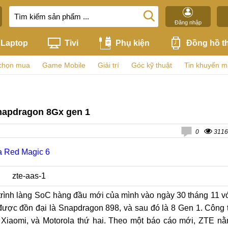
Đăng nhập
Laptop
Tivi
Phụ kiện
Đồng hồ t
chọn mua
Game Mobile
Giải trí
Góc kỹ thuật
Tin khuyến m
Snapdragon 8Gx gen 1
0
3116
a Red Magic 6
trình làng SoC hàng đầu mới của mình vào ngày 30 tháng 11 v
ược đồn đại là Snapdragon 898, và sau đó là 8 Gen 1. Công 
là Xiaomi, và Motorola thứ hai. Theo một báo cáo mới, ZTE n