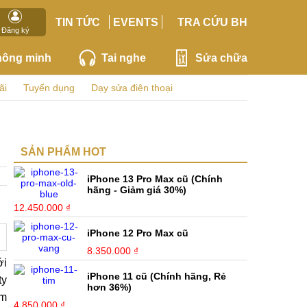
TIN TỨC
EVENTS
TRA CỨU BH
Đăng ký
hông minh
Tai nghe
Sửa chữa
ãi
Tuyển dụng
Dạy sửa điện thoại
SẢN PHẨM HOT
iPhone 13 Pro Max cũ (Chính
hãng - Giảm giá 30%)
12.450.000 ₫
iPhone 12 Pro Max cũ
8.350.000 ₫
ới
iPhone 11 cũ (Chính hãng, Rẻ
ty
hơn 36%)
ằm
4.850.000 ₫