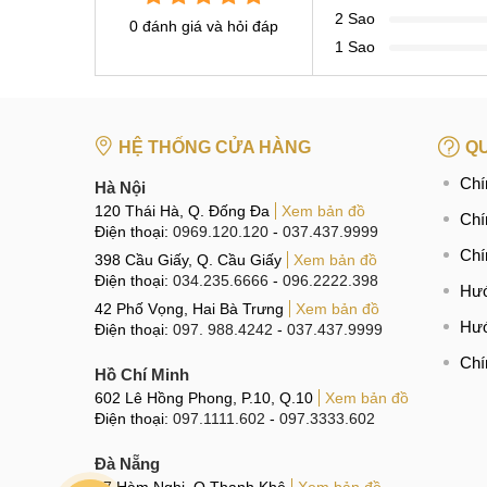
2 Sao
0 đánh giá và hỏi đáp
1 Sao
HỆ THỐNG CỬA HÀNG
QU
Chí
Hà Nội
120 Thái Hà, Q. Đống Đa
Xem bản đồ
Chí
Điện thoại:
0969.120.120
-
037.437.9999
Chí
398 Cầu Giấy, Q. Cầu Giấy
Xem bản đồ
Điện thoại:
034.235.6666
-
096.2222.398
Hướ
42 Phố Vọng, Hai Bà Trưng
Xem bản đồ
Hướ
Điện thoại:
097. 988.4242
-
037.437.9999
Chí
Hồ Chí Minh
602 Lê Hồng Phong, P.10, Q.10
Xem bản đồ
Điện thoại:
097.1111.602
-
097.3333.602
Đà Nẵng