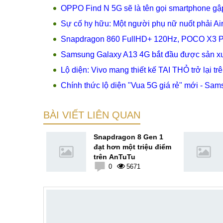
OPPO Find N 5G sẽ là tên gọi smartphone gậ
Sự cố hy hữu: Một người phụ nữ nuốt phải Air
Snapdragon 860 FullHD+ 120Hz, POCO X3 Pro
Samsung Galaxy A13 4G bắt đầu được sản xuấ
Lộ diện: Vivo mang thiết kế TAI THỎ trở lại t
Chính thức lộ diện "Vua 5G giá rẻ" mới - Sa
BÀI VIẾT LIÊN QUAN
số kỹ thuật
Snapdragon 8 Gen 1
gon 898 và
đạt hơn một triệu điểm
000
trên AnTuTu
7
0
5671