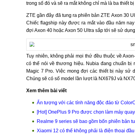
trong số đó và sẽ ra mắt không chỉ mà là ba thiết b
ZTE gần đây đã tung ra phiên bản ZTE Axon 30 Ul
Chiếc flagship này được ra mắt vào đầu năm nay
đợi Axon 40 hoặc Axon 50 Ultra sắp tới sẽ sử dụng
Tuy nhiên, không phải mọi thứ đều thuộc về Axon-
có thể nói về thương hiệu. Nubia đang chuẩn bị
Magic 7 Pro. Việc mong đợi các thiết bị này sử
Chúng sẽ có số model lần lượt là NX679J và NX7
Xem thêm bài viết
Ấn tượng với các tính năng độc đáo từ Color
[Hot] OnePlus 9 Pro được chọn làm máy quay
Realme 9 series sẽ bao gồm bốn phiên bản tu
Xiaomi 12 có thể không phải là điện thoại đầ