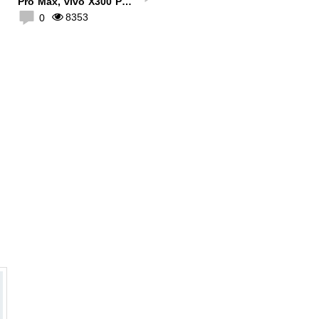
Pro Max, vivo X300 Pro
giảm giá lên tới 500K
8353
0
Xiaomi 12 sẽ là người
Rò rỉ ả
đầu tiên sử dụng
điện th
Snapdragon 898
chạy c
0
3530
898
0