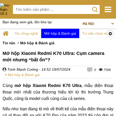
Bạn đang xem giá, tồn kho tại:
Tin công nghệ
Mở hộp & Đánh giá
Tư vấn chọn mua
Tin tức
Mở hộp & Đánh giá
Mở hộp Xiaomi Redmi K70 Ultra: Cụm camera
mới nhưng “bất ổn”?
Trịnh Mạnh Cường
- 14:52 19/07/2024
0
7596
Mở hộp & Đánh giá
Cùng
mở hộp Xiaomi Redmi K70 Ultra
, mẫu điện thoại
thoại mới nhất của thương hiệu tới từ thị trường Trung
Quốc, cũng là model cuối cùng của cả series.
Nếu như bạn đang tò mò về thiết kế của mẫu điện thoại này
có gì thay đổi so với K70 Pro của năm 2023 thì còn đợi gì