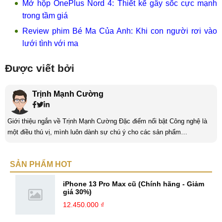
Mở hộp OnePlus Nord 4: Thiết kế gây sốc cực mạnh
trong tầm giá
Review phim Bé Ma Của Anh: Khi con người rơi vào
lưới tình với ma
Được viết bởi
Trịnh Mạnh Cường
Giới thiệu ngắn về Trịnh Mạnh Cường Đặc điểm nổi bật Công nghệ là
một điều thú vị, mình luôn dành sự chú ý cho các sản phẩm
smartphone và viễn thông mới. Mình thường xuyên theo dõi và học hỏi
về Hi-Tech. Sự ham học vốn có sẽ đưa bản thân mình tới với nhiều sự
SẢN PHẨM HOT
hiểu biết mới mẻ và thú vị. Tinh thần tự giác và sự chuyên nghiệp là
điều mà mình đang rèn luyện và hướng tới. ...
iPhone 13 Pro Max cũ (Chính hãng - Giảm
giá 30%)
12.450.000 ₫