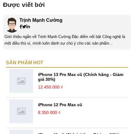
Được viết bởi
Trịnh Mạnh Cường
Giới thiệu ngắn về Trịnh Mạnh Cường Đặc điểm nổi bật Công nghệ là
một điều thú vị, mình luôn dành sự chú ý cho các sản phẩm
smartphone và viễn thông mới. Mình thường xuyên theo dõi và học hỏi
về Hi-Tech. Sự ham học vốn có sẽ đưa bản thân mình tới với nhiều sự
SẢN PHẨM HOT
hiểu biết mới mẻ và thú vị. Tinh thần tự giác và sự chuyên nghiệp là
điều mà mình đang rèn luyện và hướng tới. ...
iPhone 13 Pro Max cũ (Chính hãng - Giảm
giá 30%)
12.450.000 ₫
iPhone 12 Pro Max cũ
8.350.000 ₫