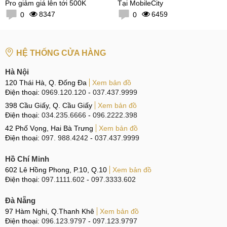
Pro giảm giá lên tới 500K
Tại MobileCity
8347
6459
0
0
HỆ THỐNG CỬA HÀNG
Hà Nội
120 Thái Hà, Q. Đống Đa
Xem bản đồ
Điện thoại:
0969.120.120
-
037.437.9999
398 Cầu Giấy, Q. Cầu Giấy
Xem bản đồ
Điện thoại:
034.235.6666
-
096.2222.398
42 Phố Vọng, Hai Bà Trưng
Xem bản đồ
Điện thoại:
097. 988.4242
-
037.437.9999
Hồ Chí Minh
602 Lê Hồng Phong, P.10, Q.10
Xem bản đồ
Điện thoại:
097.1111.602
-
097.3333.602
Đà Nẵng
97 Hàm Nghi, Q.Thanh Khê
Xem bản đồ
Điện thoại:
096.123.9797
-
097.123.9797