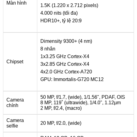
Màn hình
1.5K (1.220 x 2.712 pixels)
4.000 nits (tối đa)
HDR10+, tỷ lệ 20:9
Dimensity 9300+ (4 nm)
8 nhân
1x3.25 GHz Cortex-X4
Chipset
3x2.85 GHz Cortex-X4
4x2.0 GHz Cortex-A720
GPU: Immortalis-G720 MC12
50 MP, f/1.7, (wide), 1/1.56", PDAF, OIS
Camera
8 MP, 119˚ (ultrawide), 1/4.0", 1.12µm
chính
2 MP, f/2.4, (macro)
Camera
20 MP, f/2.0, (wide)
selfie