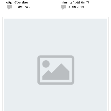
cấp, độc đáo
nhưng “bất ổn”?
0
5745
0
7619