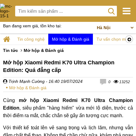
Bạn đang xem giá, tồn kho tại:
Tin công nghệ
Mở hộp & Đánh giá
Tư vấn chọn mua
Tin tức
Mở hộp & Đánh giá
Mở hộp Xiaomi Redmi K70 Ultra Champion
Edition: Quá đẳng cấp
Trịnh Mạnh Cường
- 16:40 19/07/2024
0
13252
Mở hộp & Đánh giá
Cùng
mở hộp Xiaomi Redmi K70 Ultra Champion
Edition
, siêu phẩm "hàng hiếm" vừa mới lộ diện, trước cả
thời điểm ra mắt, chắc chắn sẽ gây ấn tượng cực mạnh.
Với thiết kế toát lên vẻ sang trọng và lịch lãm, nhưng vẫn
đậm chất thể thao. Không thể chần chừ nữa, khám phá ngay