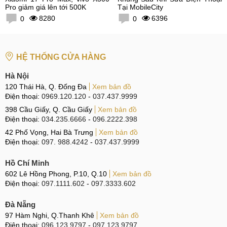
Pro giảm giá lên tới 500K
Tại MobileCity
8280
6396
0
0
HỆ THỐNG CỬA HÀNG
Hà Nội
120 Thái Hà, Q. Đống Đa
Xem bản đồ
Điện thoại:
0969.120.120
-
037.437.9999
398 Cầu Giấy, Q. Cầu Giấy
Xem bản đồ
Điện thoại:
034.235.6666
-
096.2222.398
42 Phố Vọng, Hai Bà Trưng
Xem bản đồ
Điện thoại:
097. 988.4242
-
037.437.9999
Hồ Chí Minh
602 Lê Hồng Phong, P.10, Q.10
Xem bản đồ
Điện thoại:
097.1111.602
-
097.3333.602
Đà Nẵng
97 Hàm Nghi, Q.Thanh Khê
Xem bản đồ
Điện thoại:
096.123.9797
-
097.123.9797