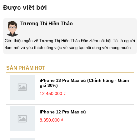
Được viết bởi
Trương Thị Hiền Thảo
Giới thiệu ngắn về Trương Thị Hiền Thảo Đặc điểm nổi bật Tôi là người
đam mê và yêu thích công việc về sáng tạo nội dung với mong muốn
có thể truyền tải những nội dung ý nghĩa, thông tin quan trọng, cần thiết
cho mọi người. Với mục tiêu xa hơn trong ngành content tôi mong rằng
SẢN PHẨM HOT
mình có thể đóng góp được nhiều giá trị cho cộng đồng và có thương
hiệu cá nhân nổi bật. Kinh nghiệm Với niềm ...
iPhone 13 Pro Max cũ (Chính hãng - Giảm
giá 30%)
12.450.000 ₫
iPhone 12 Pro Max cũ
8.350.000 ₫