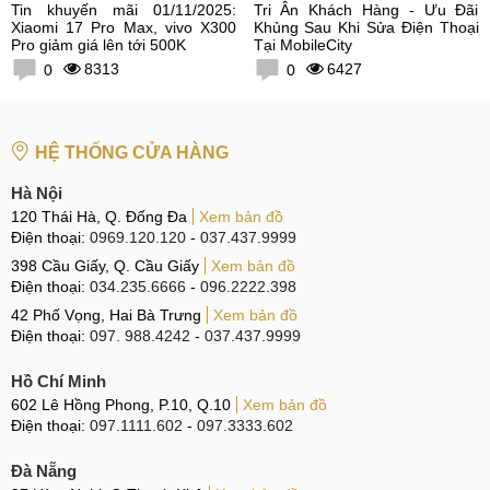
Tin khuyến mãi 01/11/2025:
Tri Ân Khách Hàng - Ưu Đãi
Xiaomi 17 Pro Max, vivo X300
Khủng Sau Khi Sửa Điện Thoại
Pro giảm giá lên tới 500K
Tại MobileCity
8313
6427
0
0
HỆ THỐNG CỬA HÀNG
Hà Nội
120 Thái Hà, Q. Đống Đa
Xem bản đồ
Điện thoại:
0969.120.120
-
037.437.9999
398 Cầu Giấy, Q. Cầu Giấy
Xem bản đồ
Điện thoại:
034.235.6666
-
096.2222.398
42 Phố Vọng, Hai Bà Trưng
Xem bản đồ
Điện thoại:
097. 988.4242
-
037.437.9999
Hồ Chí Minh
602 Lê Hồng Phong, P.10, Q.10
Xem bản đồ
Điện thoại:
097.1111.602
-
097.3333.602
Đà Nẵng