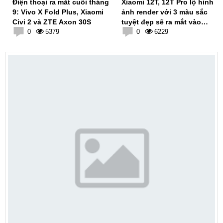
Điện thoại ra mắt cuối tháng
Xiaomi 12T, 12T Pro lộ hình
9: Vivo X Fold Plus, Xiaomi
ảnh render với 3 màu sắc
Civi 2 và ZTE Axon 30S
tuyệt đẹp sẽ ra mắt vào
0
5379
tháng 10
0
6229