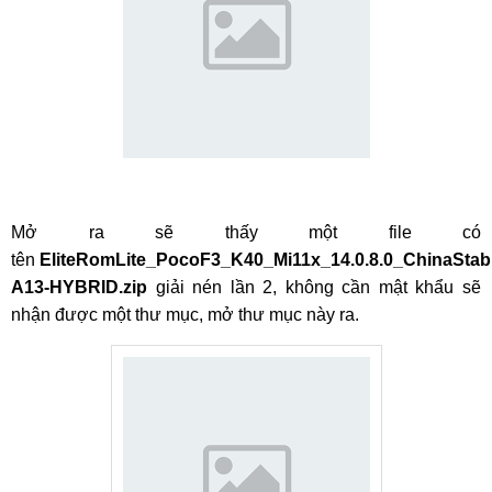
Mở ra sẽ thấy một file có
tên
EliteRomLite_PocoF3_K40_Mi11x_14.0.8.0_ChinaStab
A13-HYBRID.zip
giải nén lần 2, không cần mật khẩu sẽ
nhận được một thư mục, mở thư mục này ra.