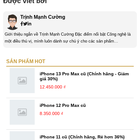
Được viết bởi
Trịnh Mạnh Cường
Giới thiệu ngắn về Trịnh Mạnh Cường Đặc điểm nổi bật Công nghệ là
một điều thú vị, mình luôn dành sự chú ý cho các sản phẩm
smartphone và viễn thông mới. Mình thường xuyên theo dõi và học hỏi
về Hi-Tech. Sự ham học vốn có sẽ đưa bản thân mình tới với nhiều sự
SẢN PHẨM HOT
hiểu biết mới mẻ và thú vị. Tinh thần tự giác và sự chuyên nghiệp là
điều mà mình đang rèn luyện và hướng tới. ...
iPhone 13 Pro Max cũ (Chính hãng - Giảm
giá 30%)
12.450.000 ₫
iPhone 12 Pro Max cũ
8.350.000 ₫
iPhone 11 cũ (Chính hãng, Rẻ hơn 36%)