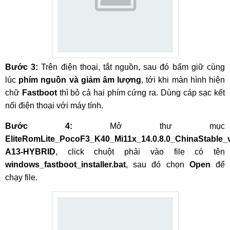
Bước 3:
Trên điện thoại, tắt nguồn, sau đó bấm giữ cùng
lúc
phím nguồn và giảm âm lượng
, tới khi màn hình hiện
chữ
Fastboot
thì bỏ cả hai phím cứng ra. Dùng cáp sạc kết
nối điện thoại với máy tính.
Bước 4:
Mở thư mục
EliteRomLite_PocoF3_K40_Mi11x_14.0.8.0_ChinaStable_
A13-HYBRID
, click chuột phải vào file có tên
windows_fastboot_installer.bat
, sau đó chọn
Open
để
chạy file.