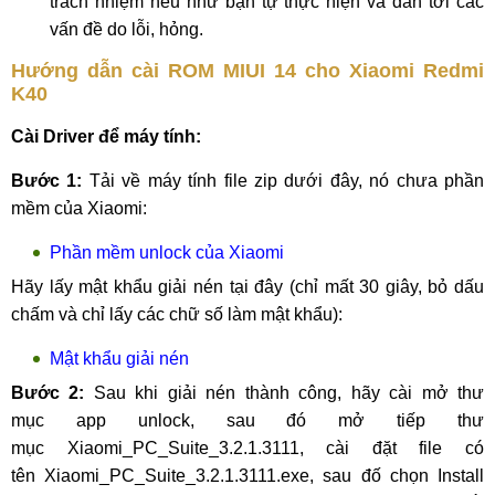
trách nhiệm nếu như bạn tự thực hiện và dẫn tới các
vấn đề do lỗi, hỏng.
Hướng dẫn cài ROM MIUI 14 cho Xiaomi Redmi
K40
Cài Driver để máy tính:
Bước 1:
Tải về máy tính file zip dưới đây, nó chưa phần
mềm của Xiaomi:
Phần mềm unlock của Xiaomi
Hãy lấy mật khẩu giải nén tại đây (chỉ mất 30 giây, bỏ dấu
chấm và chỉ lấy các chữ số làm mật khẩu):
Mật khẩu giải nén
Bước 2:
Sau khi giải nén thành công, hãy cài mở thư
mục app unlock, sau đó mở tiếp thư
mục Xiaomi_PC_Suite_3.2.1.3111, cài đặt file có
tên Xiaomi_PC_Suite_3.2.1.3111.exe, sau đố chọn Install