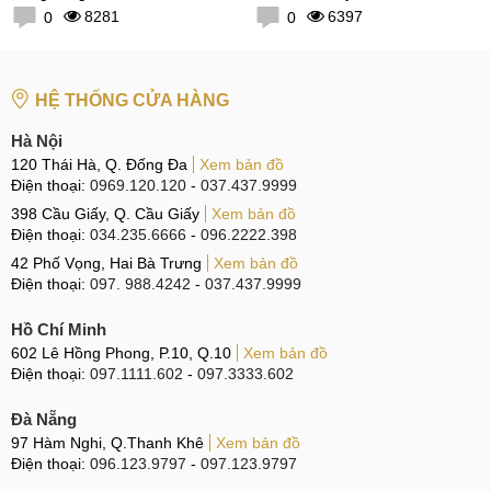
8281
6397
0
0
HỆ THỐNG CỬA HÀNG
Hà Nội
120 Thái Hà, Q. Đống Đa
Xem bản đồ
Điện thoại:
0969.120.120
-
037.437.9999
398 Cầu Giấy, Q. Cầu Giấy
Xem bản đồ
Điện thoại:
034.235.6666
-
096.2222.398
42 Phố Vọng, Hai Bà Trưng
Xem bản đồ
Điện thoại:
097. 988.4242
-
037.437.9999
Hồ Chí Minh
602 Lê Hồng Phong, P.10, Q.10
Xem bản đồ
Điện thoại:
097.1111.602
-
097.3333.602
Đà Nẵng
97 Hàm Nghi, Q.Thanh Khê
Xem bản đồ
Điện thoại:
096.123.9797
-
097.123.9797