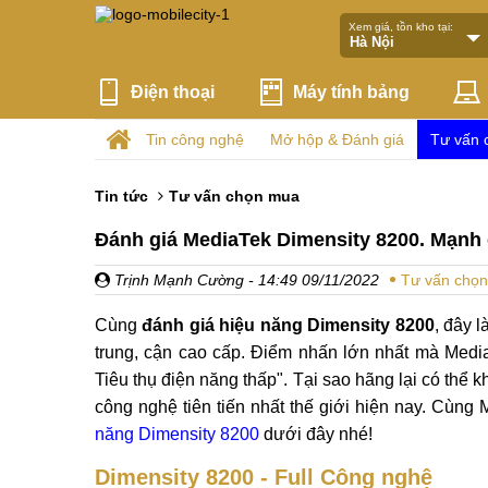
Xem giá, tồn kho tại:
Điện thoại
Máy tính bảng
Tin công nghệ
Mở hộp & Đánh giá
Tư vấn 
Tin tức
Tư vấn chọn mua
Đánh giá MediaTek Dimensity 8200. Mạnh 
Trịnh Mạnh Cường
- 14:49 09/11/2022
Tư vấn chọ
Cùng
đánh giá hiệu năng Dimensity 8200
, đây 
trung, cận cao cấp. Điểm nhấn lớn nhất mà Med
Tiêu thụ điện năng thấp". Tại sao hãng lại có thể k
công nghệ tiên tiến nhất thế giới hiện nay. Cùng 
năng Dimensity 8200
dưới đây nhé!
Dimensity 8200 - Full Công nghệ