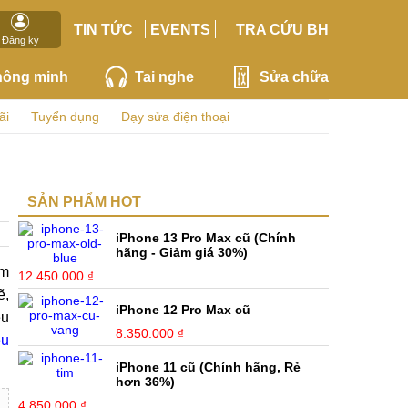
TIN TỨC
EVENTS
TRA CỨU BH
Đăng ký
hông minh
Tai nghe
Sửa chữa
ãi
Tuyển dụng
Dạy sửa điện thoại
SẢN PHẨM HOT
iPhone 13 Pro Max cũ (Chính
hãng - Giảm giá 30%)
ầm
12.450.000 ₫
ẽ,
iPhone 12 Pro Max cũ
ều
8.350.000 ₫
ệu
iPhone 11 cũ (Chính hãng, Rẻ
hơn 36%)
4.850.000 ₫