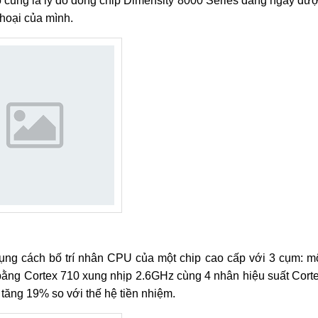
Đó cũng là lý do dòng chip Dimensity 8000 Series đang ngày đư
hoại của mình.
ụng cách bố trí nhân CPU của một chip cao cấp với 3 cụm: m
ằng Cortex 710 xung nhịp 2.6GHz cùng 4 nhân hiệu suất Cort
tăng 19% so với thế hệ tiền nhiệm.