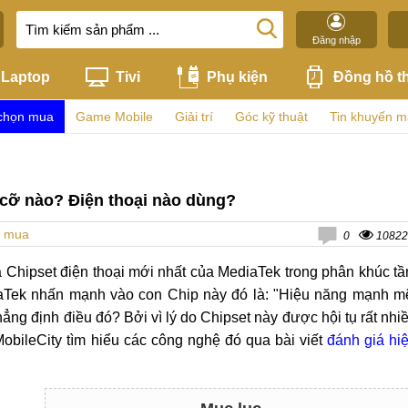
Đăng nhập
Laptop
Tivi
Phụ kiện
Đồng hồ t
chọn mua
Game Mobile
Giải trí
Góc kỹ thuật
Tin khuyến m
cỡ nào? Điện thoại nào dùng?
n mua
0
10822
là Chipset điện thoại mới nhất của MediaTek trong phân khúc t
iaTek nhấn mạnh vào con Chip này đó là: "Hiệu năng mạnh m
hẳng định điều đó? Bởi vì lý do Chipset này được hội tụ rất nhi
MobileCity tìm hiểu các công nghệ đó qua bài viết
đánh giá hi