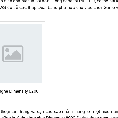
hình ảnh hiển thị tốt hơn. Công nghệ tối ưu CPU, có thể bật t
S đọ trễ cực thấp Dual-band phù hợp cho việc chơi Game 
ghệ Dimensity 8200
 thoại tầm trung và cận cao cấp nhằm mang tới một hiệu nă