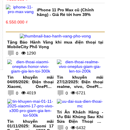
iPhone 11 Pro Max cũ (Chính
hãng) - Giá Rẻ tới hơn 39%
6.550.000 ₫
Tặng Bảo Hành Vàng khi mua điện thoại tại
MobileCity Phố Vọng
1290
0
Tin khuyến mãi
Tin khuyến mãi
04/05/2026: Điện thoại
27/12/2025: Điện thoại
Xiaomi, OnePlus,
realme, vivo, OnePlus
HONOR, vivo giảm giá
giảm giá lên tới 200K
4019
6721
0
0
lên tới 300K
Tri Ân Khách Hàng -
Ưu Đãi Khủng Sau Khi
Tin khuyến mãi
Sửa Điện Thoại Tại
01/11/2025: Xiaomi 17
MobileCity
6432
0