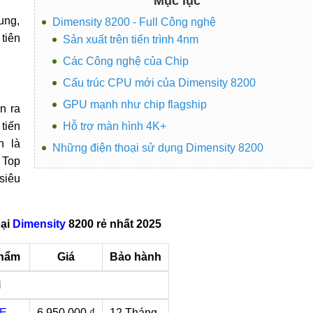
Mục lục
ung,
Dimensity 8200 - Full Công nghệ
tiên
Sản xuất trên tiến trình 4nm
Các Công nghệ của Chip
Cấu trúc CPU mới của Dimensity 8200
GPU mạnh như chip flagship
n ra
tiến
Hỗ trợ màn hình 4K+
h là
Những điện thoại sử dụng Dimensity 8200
 Top
siêu
oại
Dimensity
8200 rẻ nhất 2025
phẩm
Giá
Bảo hành
i
0E
6.950.000 ₫
12 Tháng