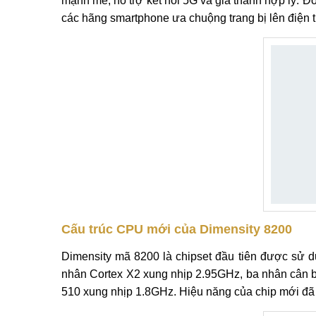
mạnh mẽ, hỗ trợ kết nối 5G và giá thành hợp lý. 
các hãng smartphone ưa chuộng trang bị lên điện t
Cấu trúc CPU mới của Dimensity 8200
Dimensity mã 8200 là chipset đầu tiên được sử d
nhân Cortex X2 xung nhịp 2.95GHz, ba nhân cân b
510 xung nhịp 1.8GHz. Hiệu năng của chip mới đã 